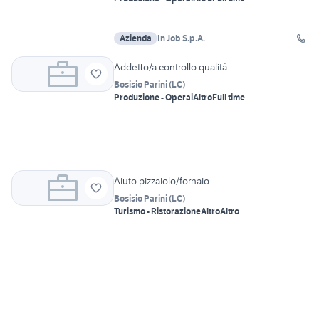
Azienda
In Job S.p.A.
Addetto/a controllo qualità
Bosisio Parini
(
LC
)
Produzione - Operai
Altro
Full time
Aiuto pizzaiolo/fornaio
Bosisio Parini
(
LC
)
Turismo - Ristorazione
Altro
Altro