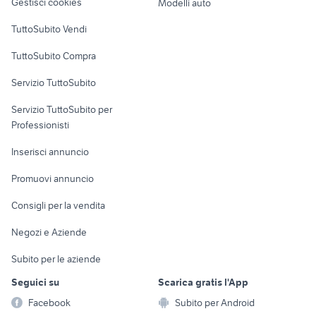
provincia
Gestisci cookies
Modelli auto
Case vacanza
affitto locali studio Taranto
TuttoSubito Vendi
cerchi in lega panda
provincia
Uffici e Locali
TuttoSubito Compra
commerciali
Servizio TuttoSubito
elettronica
per la casa e la
sports e hobby
Servizio TuttoSubito per
persona
Informatica
Animali
Professionisti
Arredamento e
Console e
Accessori per
Casalinghi
Inserisci annuncio
Videogiochi
animali
Elettrodomestici
Promuovi annuncio
Audio/Video
Musica e Film
Giardino e Fai da te
Consigli per la vendita
Fotografia
Libri e Riviste
Abbigliamento e
Negozi e Aziende
Telefonia
Strumenti Musicali
Accessori
Subito per le aziende
Sports
Tutto per i bambini
Seguici su
Scarica gratis l'App
Biciclette
Facebook
Subito per Android