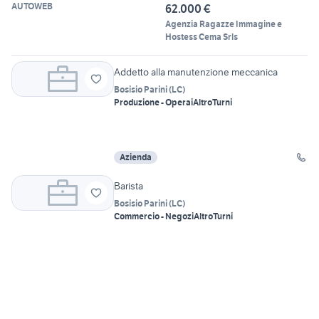
AUTOWEB
62.000 €
Agenzia Ragazze Immagine e
Hostess Cema Srls
Addetto alla manutenzione meccanica
Bosisio Parini
(
LC
)
Produzione - Operai
Altro
Turni
Azienda
Barista
Bosisio Parini
(
LC
)
Commercio - Negozi
Altro
Turni