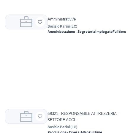
Amministrativi/e
Bosisio Parini
(
LC
)
Amministrazione - Segreteria
Impiegato
Full time
69321 - RESPONSABILE ATTREZZERIA -
SETTORE ACCI...
Bosisio Parini
(
LC
)
Produzione - Operai
Altro
Full time