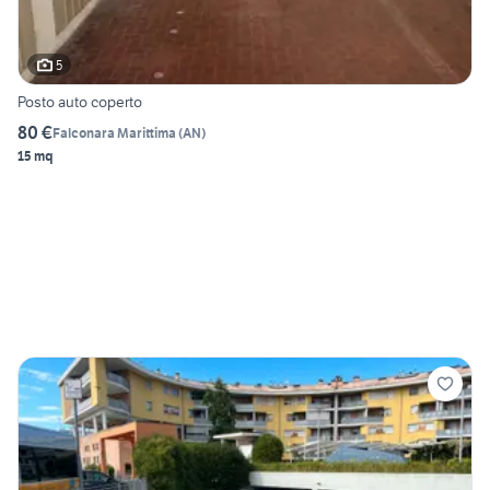
5
Posto auto coperto
80 €
Falconara Marittima
(
AN
)
15 mq