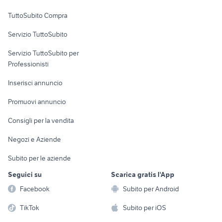
Uffici e Locali
TuttoSubito Compra
commerciali
Servizio TuttoSubito
elettronica
per la casa e la
sports e hobby
Servizio TuttoSubito per
persona
Informatica
Animali
Professionisti
Arredamento e
Console e
Accessori per
Casalinghi
Inserisci annuncio
Videogiochi
animali
Elettrodomestici
Promuovi annuncio
Audio/Video
Musica e Film
Giardino e Fai da te
Consigli per la vendita
Fotografia
Libri e Riviste
Abbigliamento e
Negozi e Aziende
Telefonia
Strumenti Musicali
Accessori
Subito per le aziende
Sports
Tutto per i bambini
Seguici su
Scarica gratis l'App
Biciclette
Facebook
Subito per Android
Collezionismo
TikTok
Subito per iOS