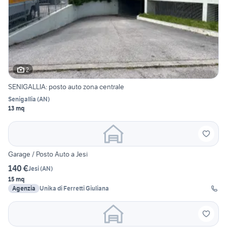
2
SENIGALLIA: posto auto zona centrale
Senigallia
(
AN
)
13 mq
Garage / Posto Auto a Jesi
140 €
Jesi
(
AN
)
15 mq
Agenzia
Unika di Ferretti Giuliana