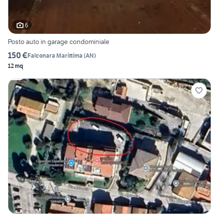
6
Posto auto in garage condominiale
150 €
Falconara Marittima
(
AN
)
12 mq