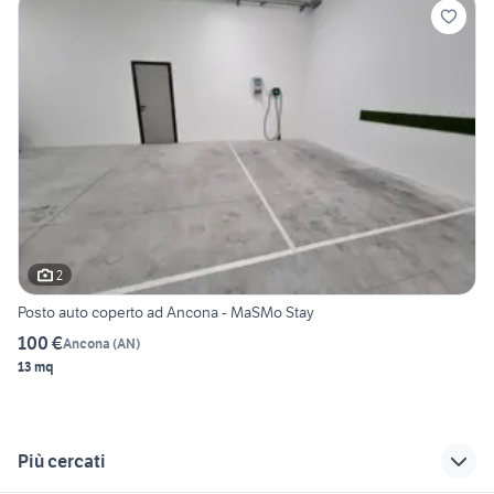
2
Posto auto coperto ad Ancona - MaSMo Stay
100 €
Ancona
(
AN
)
13 mq
Più cercati