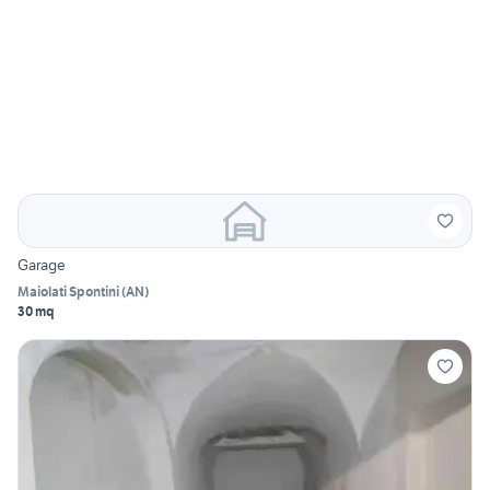
Garage
Maiolati Spontini
(
AN
)
30 mq