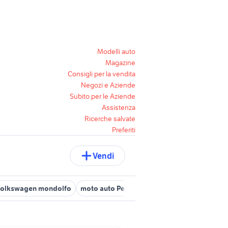
Modelli auto
Magazine
Consigli per la vendita
Negozi e Aziende
Subito per le Aziende
Assistenza
Ricerche salvate
Preferiti
Vendi
olkswagen mondolfo
moto auto Pesaro e Urbino provincia
auto