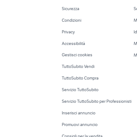
Moto e Scooter
Ville singole e
Sicurezza
S
Accessori Moto
Terreni e rustic
Condizioni
M
Nautica
Garage e box
Privacy
I
Caravan e Camper
Loft, mansarde 
Accessibilità
M
Veicoli commerciali
Case vacanza
Gestisci cookies
M
Uffici e Locali
TuttoSubito Vendi
commerciali
TuttoSubito Compra
Servizio TuttoSubito
Servizio TuttoSubito per Professionisti
Inserisci annuncio
Promuovi annuncio
Consigli per la vendita