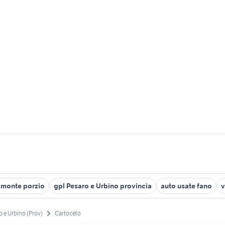
t monte porzio
gpl Pesaro e Urbino provincia
auto usate fano
v
o e Urbino (Prov)
Cartoceto