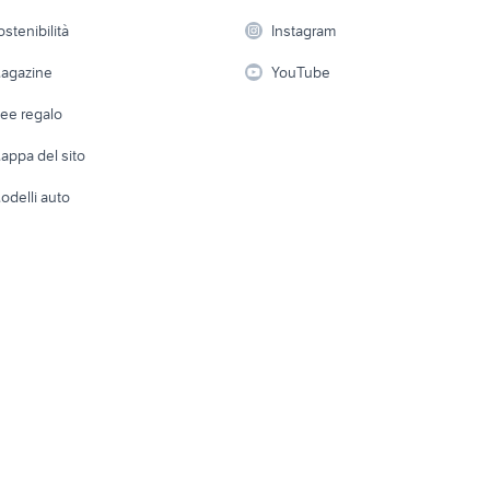
 a schiera
Candidati in cerca di
Audio/Video
Elettrod
ostenibilità
Instagram
lavoro
i
Fotografia
Giardino 
agazine
YouTube
Attrezzature di lavoro
Telefonia
Abbigli
dee regalo
Accesso
e altro
appa del sito
Tutto per
odelli auto