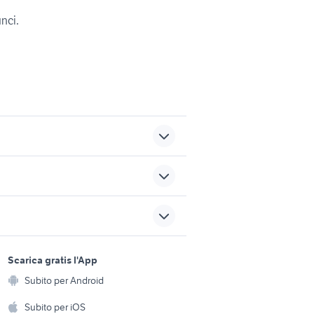
unci.
auto Napoli provincia
nissan patrol y60 auto
fiat 1100 special accessori
sports e hobby
ilia
auto
a
Scarica gratis l'App
Animali
Subito per Android
 Milanese
animali brugherio
ento e
Accessori per animali
hi
Subito per iOS