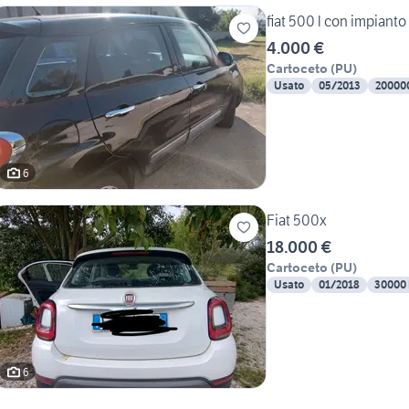
fiat 500 l con impianto
4.000 €
Cartoceto
(
PU
)
Usato
05/2013
20000
6
Fiat 500x
18.000 €
Cartoceto
(
PU
)
Usato
01/2018
30000
6