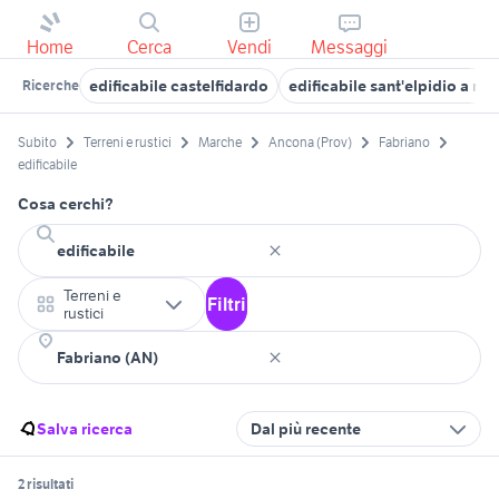
Home
Cerca
Vendi
Messaggi
edificabile castelfidardo
edificabile sant'elpidio a ma
Ricerche
Subito
Terreni e rustici
Marche
Ancona (Prov)
Fabriano
edificabile
Cosa cerchi?
Terreni e
Filtri
rustici
Salva ricerca
Dal più recente
2 risultati