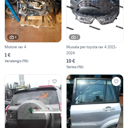
4
2
Motore rav 4
Musata per toyota rav 4 2021-
2024
1 €
10 €
Verolengo
(
TO
)
Torino
(
TO
)