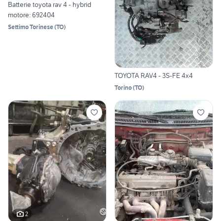
Batterie toyota rav 4 - hybrid
motore: 692404
Settimo Torinese
(
TO
)
TOYOTA RAV4 - 3S-FE 4x4
Torino
(
TO
)
2