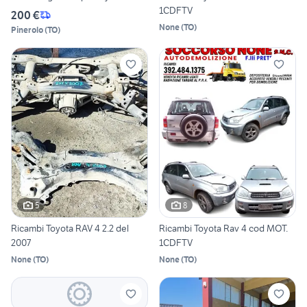
1CDFTV
200 €
None
(
TO
)
Pinerolo
(
TO
)
5
8
Ricambi Toyota RAV 4 2.2 del
Ricambi Toyota Rav 4 cod MOT.
2007
1CDFTV
None
(
TO
)
None
(
TO
)