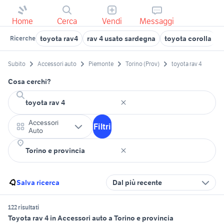
Home
Cerca
Vendi
Messaggi
toyota rav4
rav 4 usato sardegna
toyota corolla
p
Ricerche
Subito
Accessori auto
Piemonte
Torino (Prov)
toyota rav 4
Cosa cerchi?
Accessori
Filtri
Auto
Salva ricerca
Dal più recente
122 risultati
Toyota rav 4 in Accessori auto a Torino e provincia