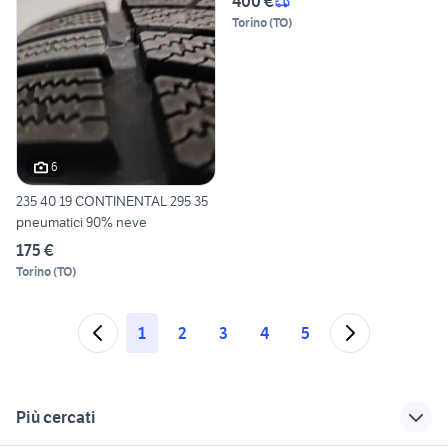
400 €
Torino
(
TO
)
6
235 40 19 CONTINENTAL 295 35
pneumatici 90% neve
175 €
Torino
(
TO
)
1
2
3
4
5
Più cercati