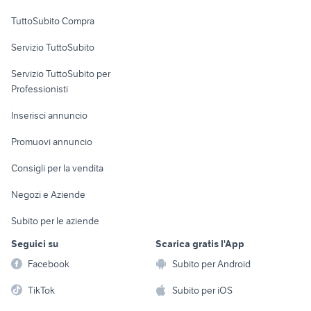
Uffici e Locali
TuttoSubito Compra
commerciali
Servizio TuttoSubito
elettronica
per la casa e la
sports e hobby
Servizio TuttoSubito per
persona
Informatica
Animali
Professionisti
Arredamento e
Console e
Accessori per
Casalinghi
Inserisci annuncio
Videogiochi
animali
Elettrodomestici
Promuovi annuncio
Audio/Video
Musica e Film
Giardino e Fai da te
Consigli per la vendita
Fotografia
Libri e Riviste
Abbigliamento e
Negozi e Aziende
Telefonia
Strumenti Musicali
Accessori
Subito per le aziende
Sports
Tutto per i bambini
Seguici su
Scarica gratis l'App
Biciclette
Facebook
Subito per Android
Collezionismo
TikTok
Subito per iOS