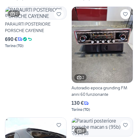
2
PARAURTI POSTERIORE
PORSCHE CAYENNE
690 €
Torino
(
TO
)
2
Autoradio epoca grunding FM
anni 60 funzionante
130 €
Torino
(
TO
)
4