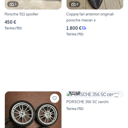
3
4
Porsche 911 spoiller
Coppia fari anteriori originali
porsche macan s
450 €
1.800 €
Torino
(
TO
)
Torino
(
TO
)
6
PORSCHE 356 SC cerchi
Torino
(
TO
)