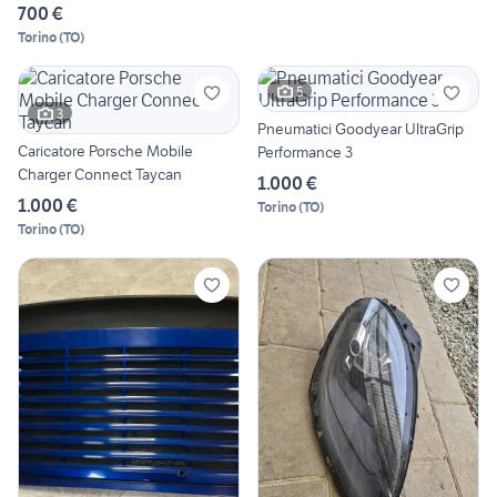
700 €
Torino
(
TO
)
5
3
Pneumatici Goodyear UltraGrip
Caricatore Porsche Mobile
Performance 3
Charger Connect Taycan
1.000 €
1.000 €
Torino
(
TO
)
Torino
(
TO
)