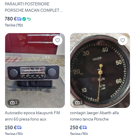
PARAURTI POSTERIORE
PORSCHE MACAN COMPLETO
DI GOFF
780 €
Torino
(
TO
)
2
5
Autoradio epoca blaupunk FM
contagiri Jaeger Abarth alfa
anni 60 presa fono aux
romeo lancia Porsche
150 €
250 €
Torino
(
TO
)
Torino
(
TO
)