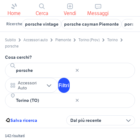
Home
Cerca
Vendi
Messaggi
porsche vintage
porsche cayman Piemonte
porsch
Ricerche
Subito
Accessori auto
Piemonte
Torino (Prov)
Torino
porsche
Cosa cerchi?
Accessori
Filtri
Auto
Salva ricerca
Dal più recente
142 risultati