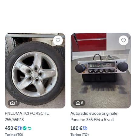
2
6
PNEUMATICI PORSCHE
Autoradio epoca originale
255/55R18
Porsche 356 FM a 6 volt
450 €
180 €
Torino
(
TO
)
Torino
(
TO
)