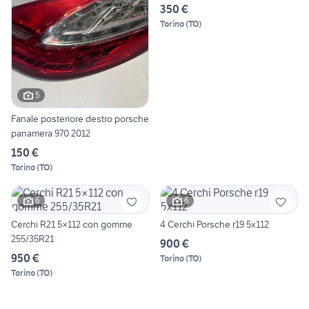
350 €
Torino
(
TO
)
5
Fanale posteriore destro porsche
panamera 970 2012
150 €
Torino
(
TO
)
6
6
Cerchi R21 5×112 con gomme
4 Cerchi Porsche r19 5x112
255/35R21
900 €
950 €
Torino
(
TO
)
Torino
(
TO
)