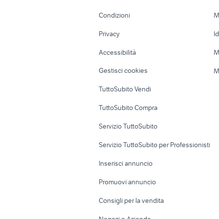
Accessori Moto
Terreni e rustic
Condizioni
M
Nautica
Garage e box
Privacy
I
Caravan e Camper
Loft, mansarde 
Accessibilità
M
Veicoli commerciali
Case vacanza
Gestisci cookies
M
Uffici e Locali
TuttoSubito Vendi
commerciali
TuttoSubito Compra
Servizio TuttoSubito
Servizio TuttoSubito per Professionisti
Inserisci annuncio
Promuovi annuncio
Consigli per la vendita
Negozi e Aziende