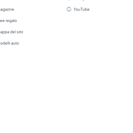
i
Fotografia
Giardino 
agazine
YouTube
Attrezzature di lavoro
Telefonia
Abbigli
dee regalo
Accesso
e altro
appa del sito
Tutto per
odelli auto