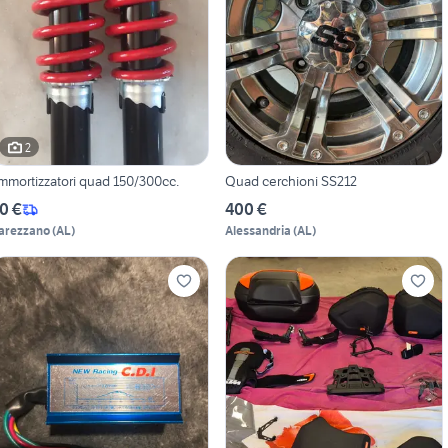
2
mmortizzatori quad 150/300cc.
Quad cerchioni SS212
0 €
400 €
arezzano
(
AL
)
Alessandria
(
AL
)