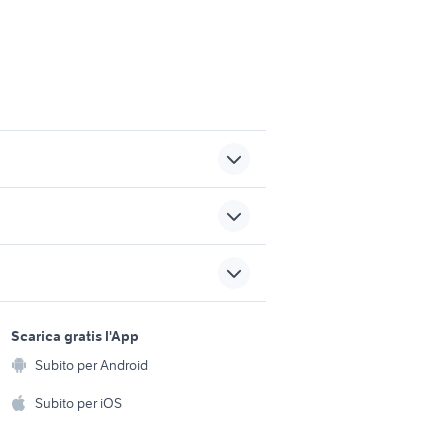
a
f800r
husqvarna motard 701
sports e hobby
 pomello
ktm 990 smr accessori moto
a
Scarica gratis l'App
Animali
s vuitton
golf 8 usata
Subito per Android
ento e
Accessori per animali
hi
Subito per iOS
Musica e Film
omestici