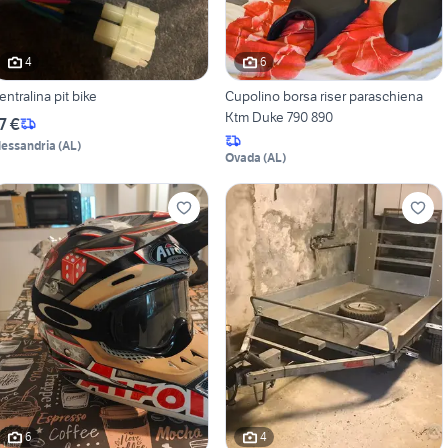
4
6
entralina pit bike
Cupolino borsa riser paraschiena
Ktm Duke 790 890
7 €
lessandria
(
AL
)
Ovada
(
AL
)
6
4