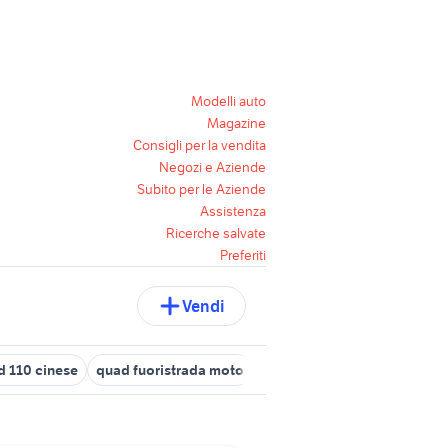
Modelli auto
Magazine
Consigli per la vendita
Negozi e Aziende
Subito per le Aziende
Assistenza
Ricerche salvate
Preferiti
Vendi
d 110 cinese
quad fuoristrada moto
bauletto quad
quad 4x4 d