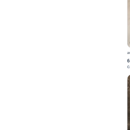
a
6
C