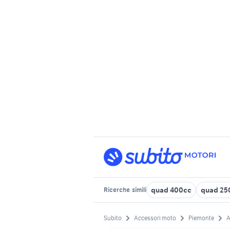
quad 400cc
quad 25
Ricerche
simili
Subito
Accessori moto
Piemonte
A