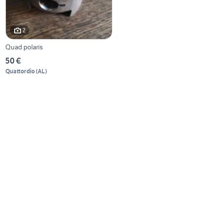
2
Quad polaris
50 €
Quattordio
(
AL
)