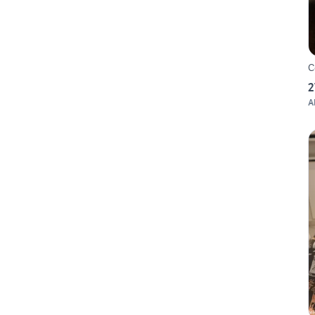
C
2
A