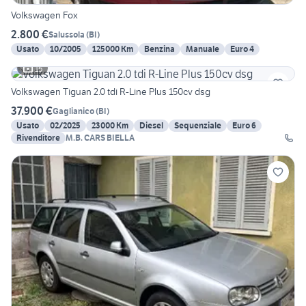
Volkswagen Fox
2.800 €
Salussola
(
BI
)
Usato
10/2005
125000 Km
Benzina
Manuale
Euro 4
15
Volkswagen Tiguan 2.0 tdi R-Line Plus 150cv dsg
37.900 €
Gaglianico
(
BI
)
Usato
02/2025
23000 Km
Diesel
Sequenziale
Euro 6
Rivenditore
M.B. CARS BIELLA