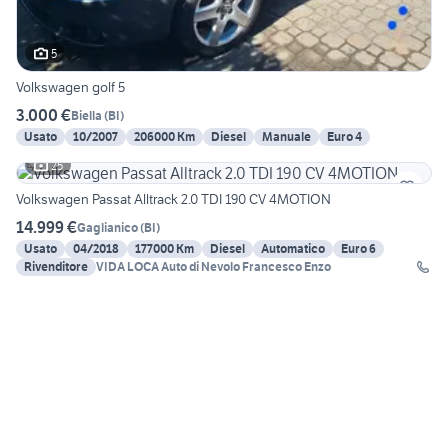
5
Volkswagen golf 5
3.000 €
Biella
(
BI
)
Usato
10/2007
206000 Km
Diesel
Manuale
Euro 4
25
Volkswagen Passat Alltrack 2.0 TDI 190 CV 4MOTION
14.999 €
Gaglianico
(
BI
)
Usato
04/2018
177000 Km
Diesel
Automatico
Euro 6
Rivenditore
VIDA LOCA Auto di Nevolo Francesco Enzo