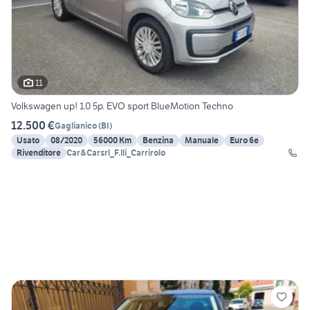
11
Volkswagen up! 1.0 5p. EVO sport BlueMotion Techno
12.500 €
Gaglianico
(
BI
)
Usato
08/2020
56000 Km
Benzina
Manuale
Euro 6e
Rivenditore
Car&Carsrl_F.lli_Carrirolo