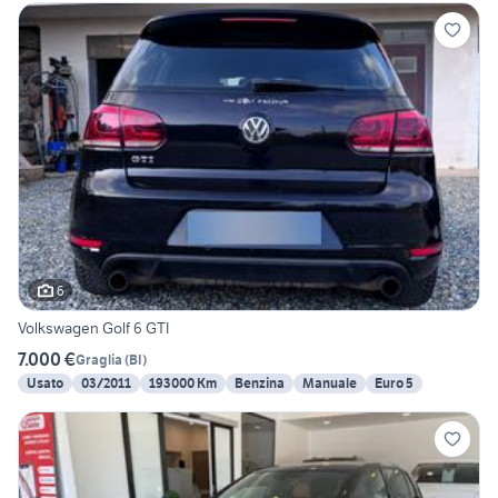
6
Volkswagen Golf 6 GTI
7.000 €
Graglia
(
BI
)
Usato
03/2011
193000 Km
Benzina
Manuale
Euro 5