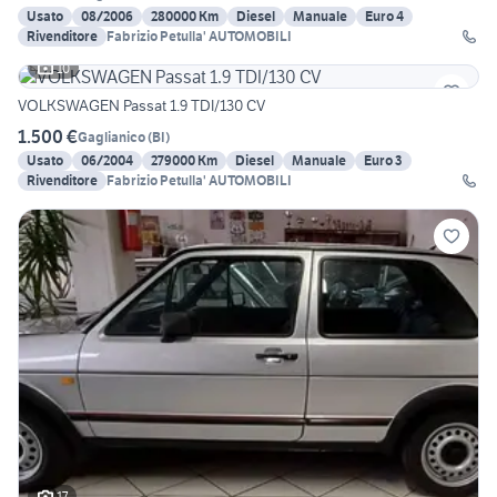
Usato
08/2006
280000 Km
Diesel
Manuale
Euro 4
Rivenditore
Fabrizio Petulla' AUTOMOBILI
10
VOLKSWAGEN Passat 1.9 TDI/130 CV
1.500 €
Gaglianico
(
BI
)
Usato
06/2004
279000 Km
Diesel
Manuale
Euro 3
Rivenditore
Fabrizio Petulla' AUTOMOBILI
17