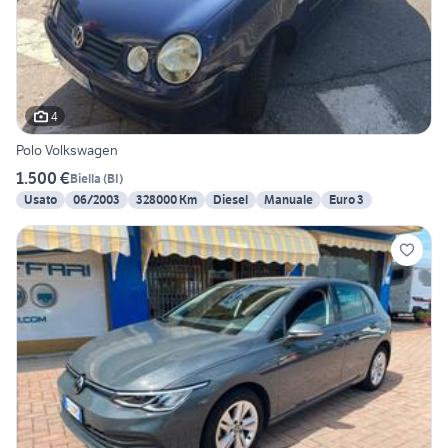
4
Polo Volkswagen
1.500 €
Biella
(
BI
)
Usato
06/2003
328000 Km
Diesel
Manuale
Euro 3