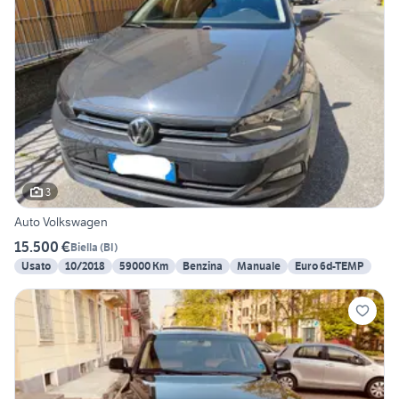
3
Auto Volkswagen
15.500 €
Biella
(
BI
)
Usato
10/2018
59000 Km
Benzina
Manuale
Euro 6d-TEMP