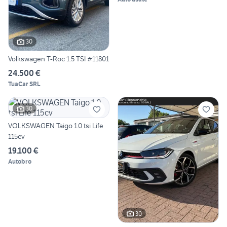
30
Volkswagen T-Roc 1.5 TSI #11801
24.500 €
TuaCar SRL
30
VOLKSWAGEN Taigo 1.0 tsi Life
115cv
19.100 €
Autobro
30