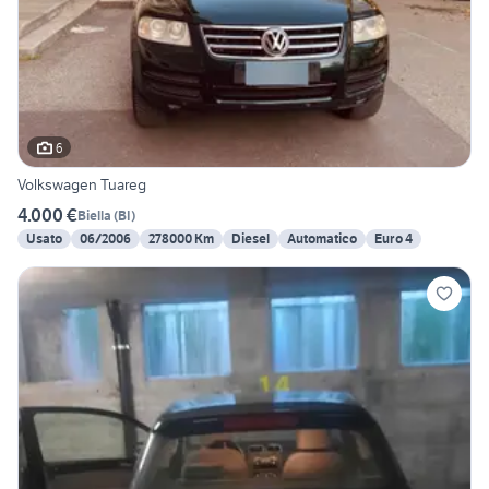
6
Volkswagen Tuareg
4.000 €
Biella
(
BI
)
Usato
06/2006
278000 Km
Diesel
Automatico
Euro 4