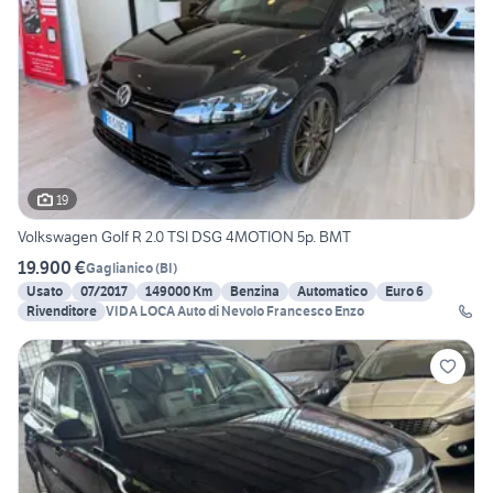
19
Volkswagen Golf R 2.0 TSI DSG 4MOTION 5p. BMT
19.900 €
Gaglianico
(
BI
)
Usato
07/2017
149000 Km
Benzina
Automatico
Euro 6
Rivenditore
VIDA LOCA Auto di Nevolo Francesco Enzo