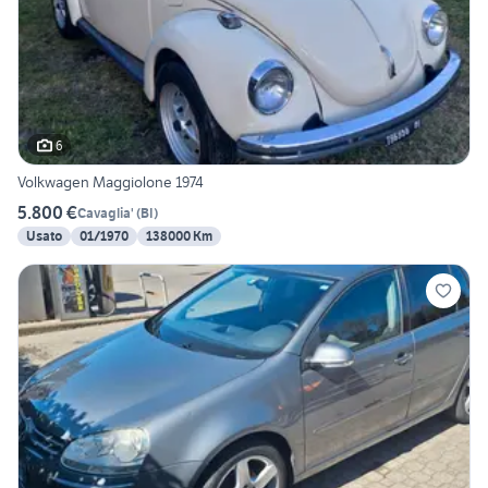
6
Volkwagen Maggiolone 1974
5.800 €
Cavaglia'
(
BI
)
Usato
01/1970
138000 Km