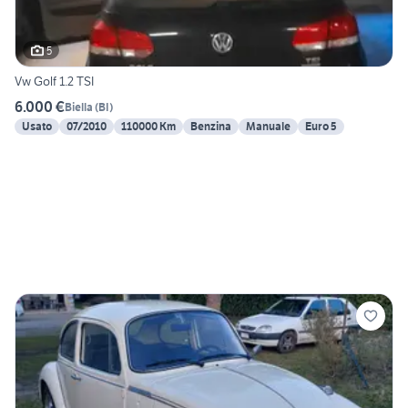
5
Vw Golf 1.2 TSI
6.000 €
Biella
(
BI
)
Usato
07/2010
110000 Km
Benzina
Manuale
Euro 5