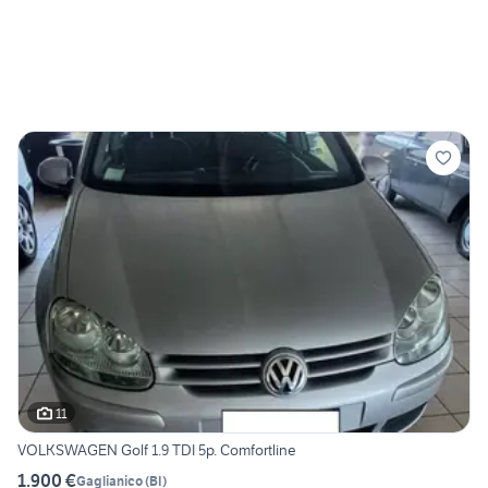
11
VOLKSWAGEN Golf 1.9 TDI 5p. Comfortline
1.900 €
Gaglianico
(
BI
)