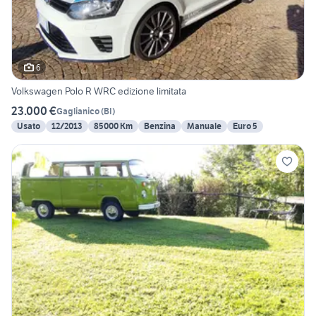
6
Volkswagen Polo R WRC edizione limitata
23.000 €
Gaglianico
(
BI
)
Usato
12/2013
85000 Km
Benzina
Manuale
Euro 5