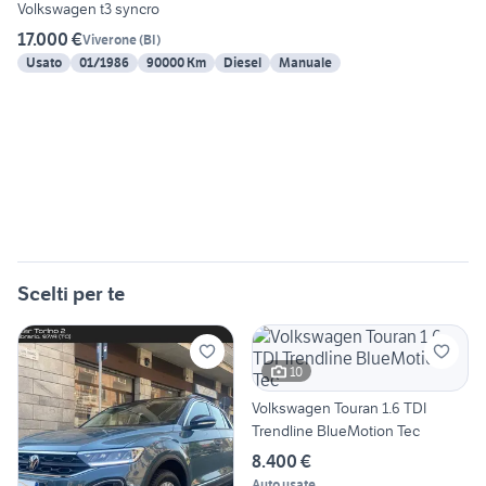
Volkswagen t3 syncro
17.000 €
Viverone
(
BI
)
Usato
01/1986
90000 Km
Diesel
Manuale
Scelti per te
10
Volkswagen Touran 1.6 TDI
Trendline BlueMotion Tec
8.400 €
Auto usate