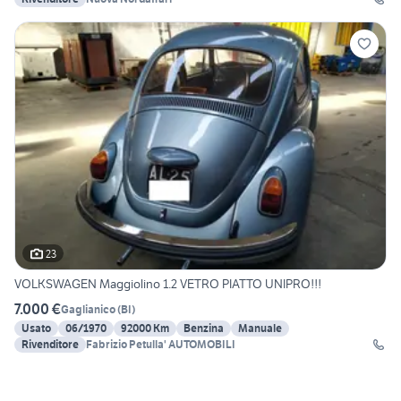
23
VOLKSWAGEN Maggiolino 1.2 VETRO PIATTO UNIPRO!!!
7.000 €
Gaglianico
(
BI
)
Usato
06/1970
92000 Km
Benzina
Manuale
Rivenditore
Fabrizio Petulla' AUTOMOBILI