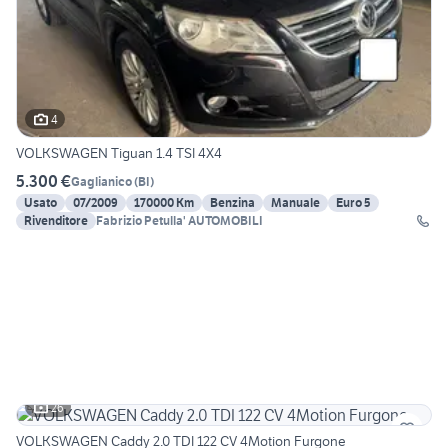
4
VOLKSWAGEN Tiguan 1.4 TSI 4X4
5.300 €
Gaglianico
(
BI
)
Usato
07/2009
170000 Km
Benzina
Manuale
Euro 5
Rivenditore
Fabrizio Petulla' AUTOMOBILI
26
VOLKSWAGEN Caddy 2.0 TDI 122 CV 4Motion Furgone