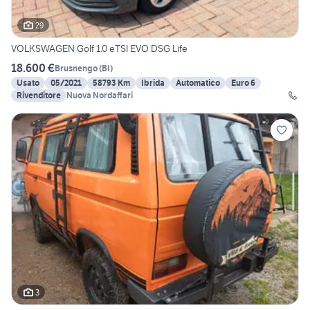
29
VOLKSWAGEN Golf 1.0 eTSI EVO DSG Life
18.600 €
Brusnengo
(
BI
)
Usato
05/2021
58793 Km
Ibrida
Automatico
Euro 6
Rivenditore
Nuova Nordaffari
3