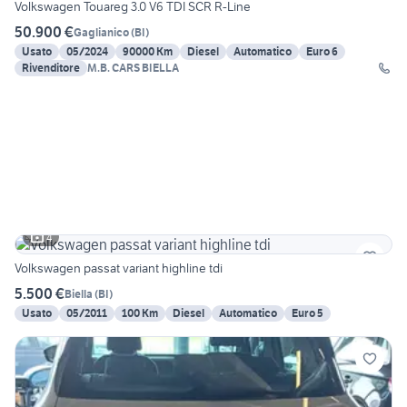
Volkswagen Touareg 3.0 V6 TDI SCR R-Line
50.900 €
Gaglianico
(
BI
)
Usato
05/2024
90000 Km
Diesel
Automatico
Euro 6
Rivenditore
M.B. CARS BIELLA
4
Volkswagen passat variant highline tdi
5.500 €
Biella
(
BI
)
Usato
05/2011
100 Km
Diesel
Automatico
Euro 5