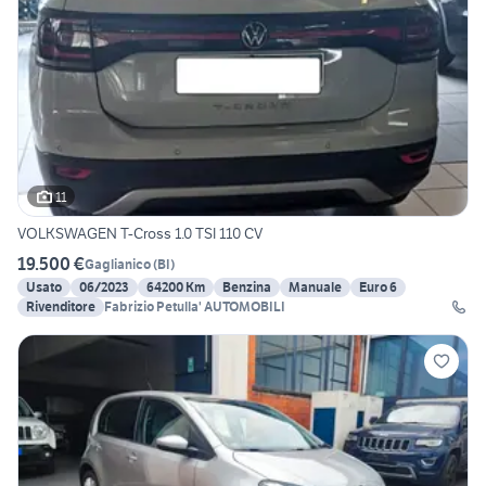
11
VOLKSWAGEN T-Cross 1.0 TSI 110 CV
19.500 €
Gaglianico
(
BI
)
Usato
06/2023
64200 Km
Benzina
Manuale
Euro 6
Rivenditore
Fabrizio Petulla' AUTOMOBILI