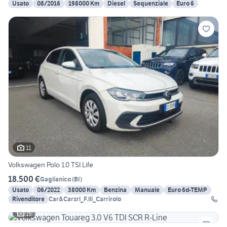
Usato
08/2016
198000 Km
Diesel
Sequenziale
Euro 6
11
Volkswagen Polo 1.0 TSI Life
18.500 €
Gaglianico
(
BI
)
Usato
06/2022
38000 Km
Benzina
Manuale
Euro 6d-TEMP
Rivenditore
Car&Carsrl_F.lli_Carrirolo
15