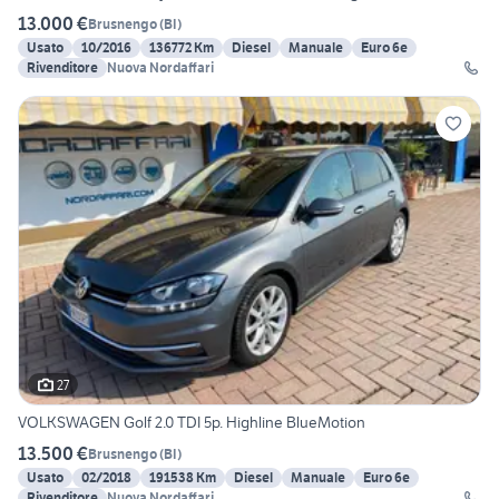
13.000 €
Brusnengo
(
BI
)
Usato
10/2016
136772 Km
Diesel
Manuale
Euro 6e
Rivenditore
Nuova Nordaffari
27
VOLKSWAGEN Golf 2.0 TDI 5p. Highline BlueMotion
13.500 €
Brusnengo
(
BI
)
Usato
02/2018
191538 Km
Diesel
Manuale
Euro 6e
Rivenditore
Nuova Nordaffari