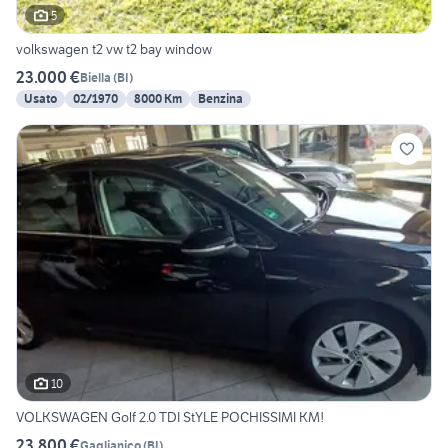
5
volkswagen t2 vw t2 bay window
23.000 €
Biella
(
BI
)
Usato
02/1970
8000 Km
Benzina
10
VOLKSWAGEN Golf 2.0 TDI StYLE POCHISSIMI KM!
23.800 €
Gaglianico
(
BI
)