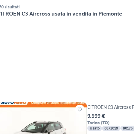
70 risultati
ITROEN C3 Aircross usata in vendita in Piemonte
CITROEN C3 Aircross
9.599 €
Torino
(
TO
)
Usato
08/2019
80175