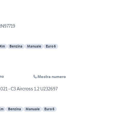
RN97719
 Km
Benzina
Manuale
Euro 6
Mostra numero
ino
021 - C3 Aircross 1.2 U232697
Km
Benzina
Manuale
Euro 6