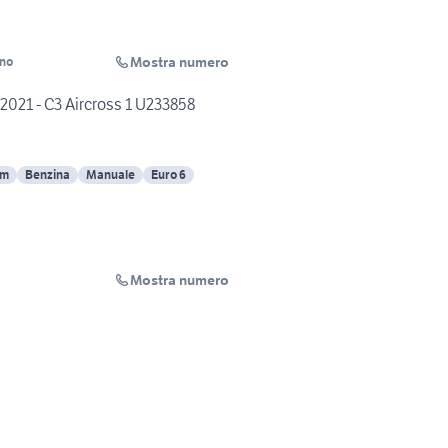
Mostra numero
ino
2021 - C3 Aircross 1 U233858
Km
Benzina
Manuale
Euro 6
Mostra numero