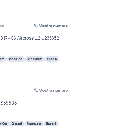
Mostra numero
ino
017 - C3 Aircross 1.2 U233352
 Km
Benzina
Manuale
Euro 6
Mostra numero
 TS65608
9 Km
Diesel
Manuale
Euro 6