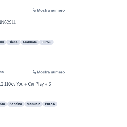
Mostra numero
 NN62911
 Km
Diesel
Manuale
Euro 6
Mostra numero
ino
2 110cv You + Car Play + S
 Km
Benzina
Manuale
Euro 6