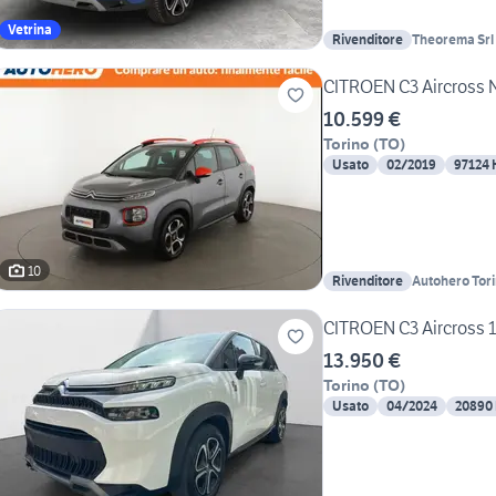
Vetrina
Rivenditore
Theorema Srl
CITROEN C3 Aircross
10.599 €
Torino
(
TO
)
Usato
02/2019
97124
10
Rivenditore
Autohero Tor
CITROEN C3 Aircross 1.
13.950 €
Torino
(
TO
)
Usato
04/2024
20890