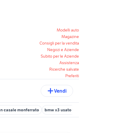
Modelli auto
Magazine
Consigli per la vendita
Negozi e Aziende
Subito per le Aziende
Assistenza
Ricerche salvate
Preferiti
Vendi
an casale monferrato
bmw x3 usato torino
auto renault elettrica