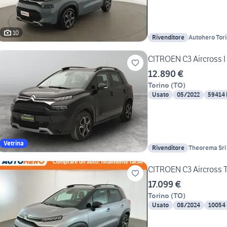
10
Rivenditore
Autohero Tor
CITROEN C3 Aircross I 
12.890 €
Torino
(
TO
)
Usato
05/2022
59414
Vetrina
Rivenditore
Theorema Srl
CITROEN C3 Aircross
17.099 €
Torino
(
TO
)
Usato
08/2024
10054