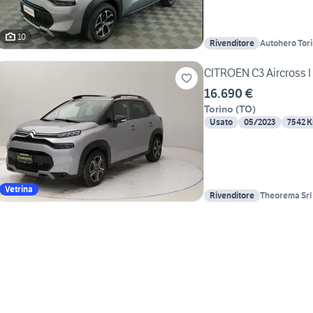
10
Rivenditore
Autohero Tor
CITROEN C3 Aircross I 
16.690 €
Torino
(
TO
)
Usato
05/2023
7542 
Vetrina
Rivenditore
Theorema Srl