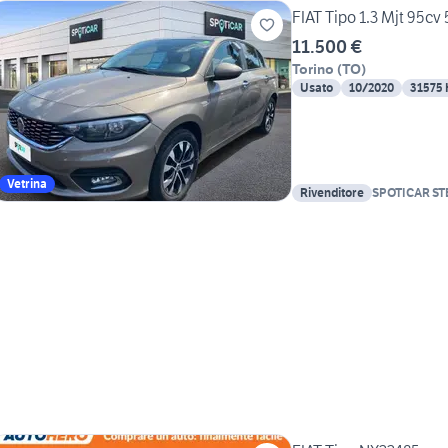
FIAT Tipo 1.3 Mjt 95cv
11.500 €
Torino
(
TO
)
Usato
10/2020
31575
Vetrina
Rivenditore
SPOTICAR ST
TORINO