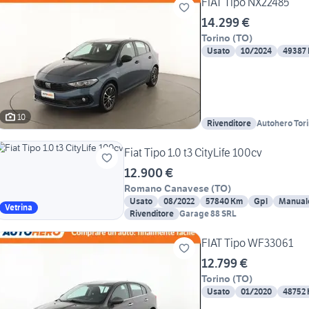
FIAT Tipo NX22485
14.299 €
Torino
(
TO
)
Usato
10/2024
49387
10
Rivenditore
Autohero Tor
Fiat Tipo 1.0 t3 CityLife 100cv
12.900 €
Romano Canavese
(
TO
)
Usato
08/2022
57840 Km
Gpl
Manual
Vetrina
Rivenditore
Garage 88 SRL
FIAT Tipo WF33061
12.799 €
Torino
(
TO
)
Usato
01/2020
48752