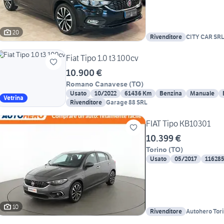
20
Rivenditore
CITY CAR SR
Fiat Tipo 1.0 t3 100cv
10.900 €
Romano Canavese
(
TO
)
Usato
10/2022
61436 Km
Benzina
Manuale
Vetrina
Rivenditore
Garage 88 SRL
FIAT Tipo KB10301
10.399 €
Torino
(
TO
)
Usato
05/2017
11628
10
Rivenditore
Autohero Tor