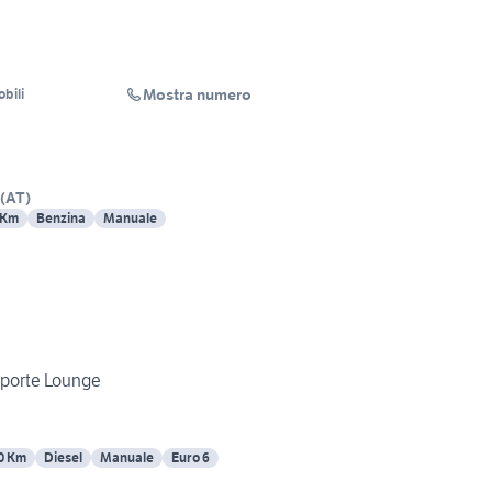
Mostra numero
obili
(
AT
)
 Km
Benzina
Manuale
5 porte Lounge
0 Km
Diesel
Manuale
Euro 6