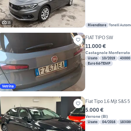
16
Rivenditore
Tonelli Autom
FIAT TIPO SW
11.000 €
Castagnole Monferrato
Usato
10/2019
43000
Euro 6d-TEMP
Vetrina
Fiat Tipo 1.6 Mjt S&S 
5.000 €
Verrone
(
BI
)
Usato
04/2016
18308