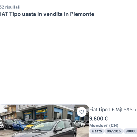
52 risultati
IAT Tipo usata in vendita in Piemonte
Fiat Tipo 1.6 Mjt S&S 
9.600 €
Mondovi'
(
CN
)
Usato
08/2016
90000