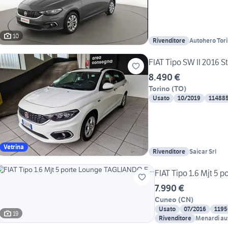
10
Rivenditore
Autohero Tor
FIAT Tipo SW II 2016 St
8.490 €
Torino
(
TO
)
Usato
10/2019
11488
Vetrina
Rivenditore
Saicar Srl
FIAT Tipo 1.6 Mjt 5 
7.990 €
Cuneo
(
CN
)
Usato
07/2016
1195
19
Rivenditore
Menardi aut