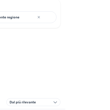
Dal più rilevante