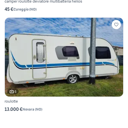
camper roulotte deviatore multibatteria helios
45 €
Cureggio
(
NO
)
6
roulotte
13.000 €
Novara
(
NO
)