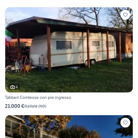
4
Tabbert Comtesse con pre ingresso
21.000 €
Galliate
(
NO
)