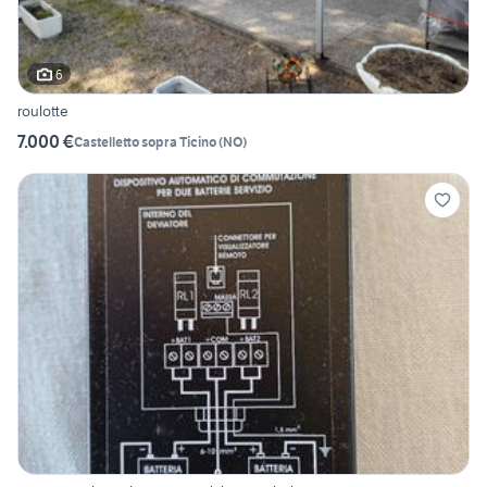
6
roulotte
7.000 €
Castelletto sopra Ticino
(
NO
)