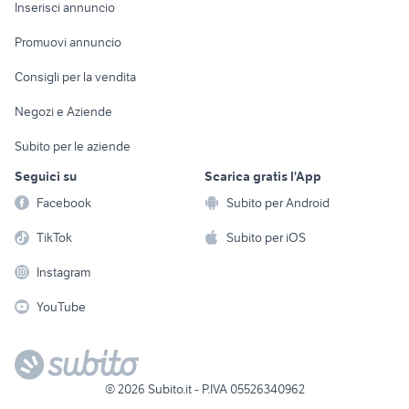
Console e
Accessori per
Casalinghi
Inserisci annuncio
Videogiochi
animali
Elettrodomestici
Promuovi annuncio
Audio/Video
Musica e Film
Giardino e Fai da te
Consigli per la vendita
Fotografia
Libri e Riviste
Abbigliamento e
Negozi e Aziende
Telefonia
Strumenti Musicali
Accessori
Subito per le aziende
Sports
Tutto per i bambini
Seguici su
Scarica gratis l'App
Biciclette
Facebook
Subito per Android
Collezionismo
TikTok
Subito per iOS
Instagram
YouTube
©
2026
Subito.it - P.IVA 05526340962