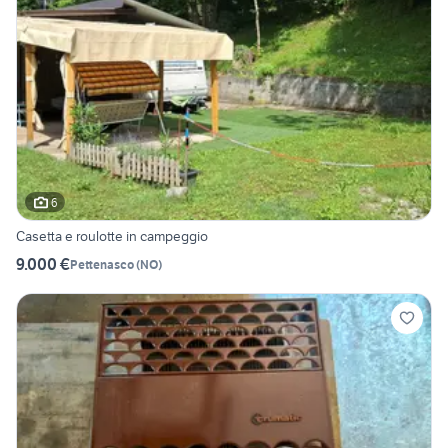
6
Casetta e roulotte in campeggio
9.000 €
Pettenasco
(
NO
)