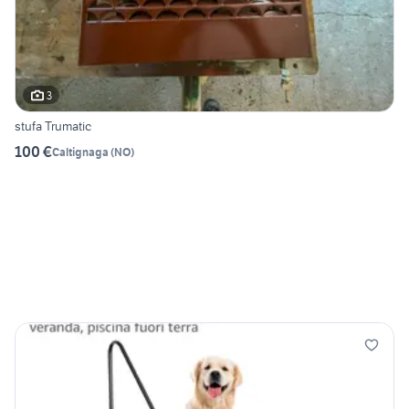
3
stufa Trumatic
100 €
Caltignaga
(
NO
)