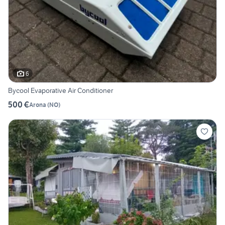
6
Bycool Evaporative Air Conditioner
500 €
Arona
(
NO
)