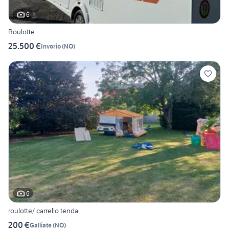
6
Roulotte
25.500 €
Invorio
(
NO
)
6
roulotte/ carrello tenda
200 €
Galliate
(
NO
)