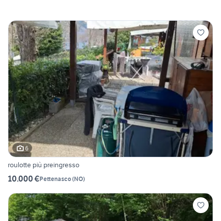
6
roulotte più preingresso
10.000 €
Pettenasco
(
NO
)