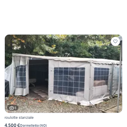
6
roulotte stanziale
4.500 €
Dormelletto
(
NO
)