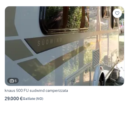
6
knaus 500 FU sudwind camperizzata
29.000 €
Galliate
(
NO
)