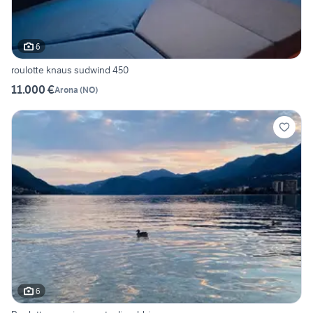
6
roulotte knaus sudwind 450
11.000 €
Arona
(
NO
)
6