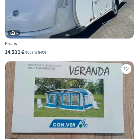
6
Knaus
14.500 €
Novara
(
NO
)