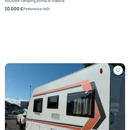
Roulotte camping punta di crabbia
10.000 €
Pettenasco
(
NO
)