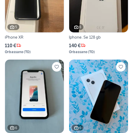
5
6
iPhone XR
Iphone. Se 128 gb
110 €
140 €
Orbassano
(
TO
)
Orbassano
(
TO
)
6
6