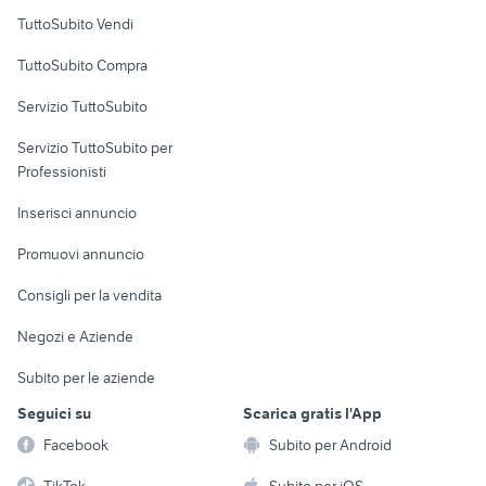
Case vacanza
TuttoSubito Vendi
Uffici e Locali
TuttoSubito Compra
commerciali
Servizio TuttoSubito
elettronica
per la casa e la
sports e hobby
Servizio TuttoSubito per
persona
Informatica
Animali
Professionisti
Arredamento e
Console e
Accessori per
Casalinghi
Inserisci annuncio
Videogiochi
animali
Elettrodomestici
Promuovi annuncio
Audio/Video
Musica e Film
Giardino e Fai da te
Consigli per la vendita
Fotografia
Libri e Riviste
Abbigliamento e
Negozi e Aziende
Telefonia
Strumenti Musicali
Accessori
Subito per le aziende
Sports
Tutto per i bambini
Seguici su
Scarica gratis l'App
Biciclette
Facebook
Subito per Android
Collezionismo
TikTok
Subito per iOS