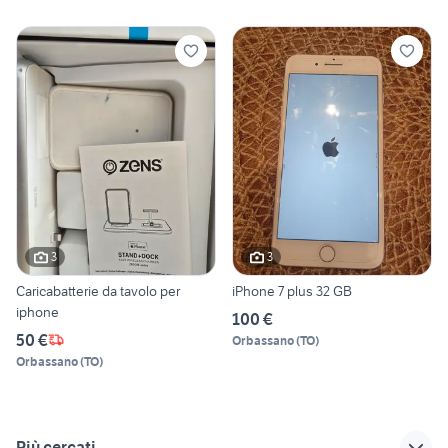
3
3
Caricabatterie da tavolo per
iPhone 7 plus 32 GB
iphone
100 €
50 €
Orbassano
(
TO
)
Orbassano
(
TO
)
Più cercati