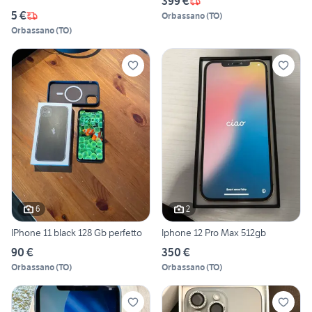
399 €
5 €
Orbassano
(
TO
)
Orbassano
(
TO
)
6
2
IPhone 11 black 128 Gb perfetto
Iphone 12 Pro Max 512gb
90 €
350 €
Orbassano
(
TO
)
Orbassano
(
TO
)