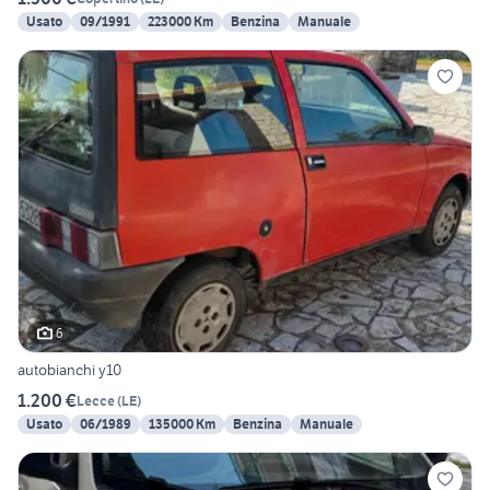
Usato
09/1991
223000 Km
Benzina
Manuale
6
autobianchi y10
1.200 €
Lecce
(
LE
)
Usato
06/1989
135000 Km
Benzina
Manuale