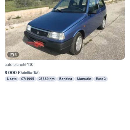
6
auto bianchi Y10
8.000 €
Adelfia
(
BA
)
Usato
07/1995
25589 Km
Benzina
Manuale
Euro 2