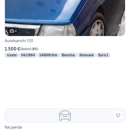
4
Autobianchi Y10
1.500 €
Ostuni
(
BR
)
Usato
04/1994
140000 Km
Benzina
Manuale
Euro 1
fiat panda