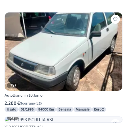
5
AutoBianchi Y10 Junior
2.200 €
Scorrano
(
LE
)
Usato
01/1996
84000 Km
Benzina
Manuale
Euro 2
4