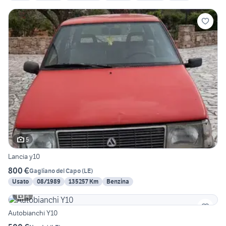
5
Lancia y10
800 €
Gagliano del Capo
(
LE
)
Usato
08/1989
135257 Km
Benzina
4
Autobianchi Y10