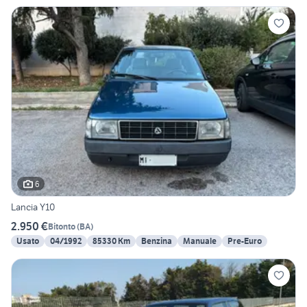
6
Lancia Y10
2.950 €
Bitonto
(
BA
)
Usato
04/1992
85330 Km
Benzina
Manuale
Pre-Euro