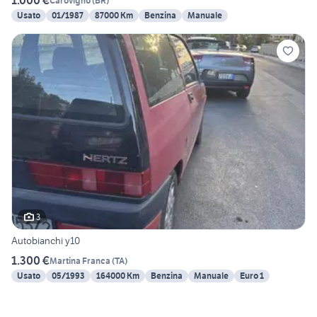
1.000 €
Carovigno
(
BR
)
Usato
01/1987
87000 Km
Benzina
Manuale
3
Autobianchi y10
1.300 €
Martina Franca
(
TA
)
Usato
05/1993
164000 Km
Benzina
Manuale
Euro 1