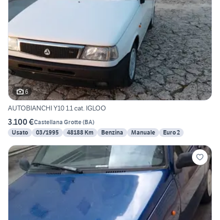
6
AUTOBIANCHI Y10 1.1 cat. IGLOO
3.100 €
Castellana Grotte
(
BA
)
Usato
03/1995
48188 Km
Benzina
Manuale
Euro 2