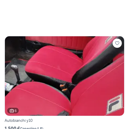
6
Autobianchi y10
1.500 €
Copertino
(
LE
)