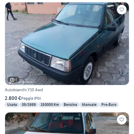
6
Autobianchi Y10 4wd
2.800 €
Foggia
(
FG
)
Usato
05/1989
150000 Km
Benzina
Manuale
Pre-Euro