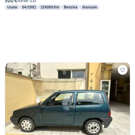
500 €
Nardo'
(
LE
)
Usato
04/1992
139000 Km
Benzina
Manuale