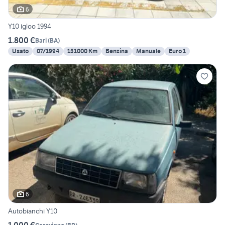
6
Y10 igloo 1994
1.800 €
Bari
(
BA
)
Usato
07/1994
151000 Km
Benzina
Manuale
Euro 1
6
Autobianchi Y10