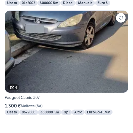
Usato
01/2002
300000 Km
Diesel
Manuale
Euro 3
4
Peugeot Cabrio 307
1.300 €
Molfetta
(
BA
)
Usato
06/2005
360000 Km
Gpl
Altro
Euro 6d-TEMP