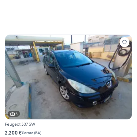
6
Peugeot 307 SW
2.200 €
Corato
(
BA
)