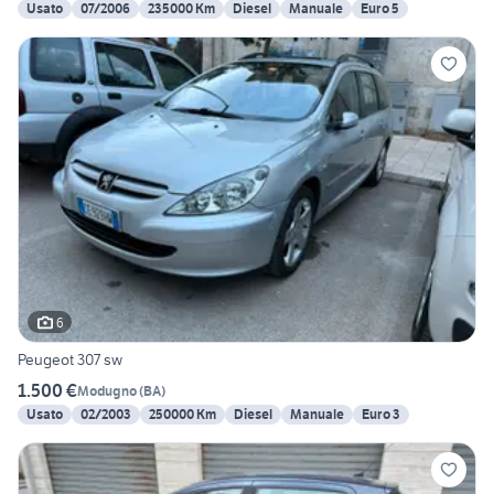
Usato
07/2006
235000 Km
Diesel
Manuale
Euro 5
6
Peugeot 307 sw
1.500 €
Modugno
(
BA
)
Usato
02/2003
250000 Km
Diesel
Manuale
Euro 3