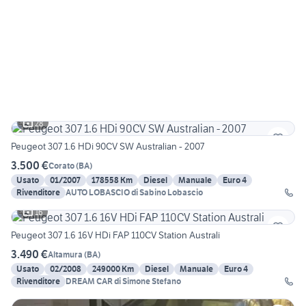
28
Peugeot 307 1.6 HDi 90CV SW Australian - 2007
3.500 €
Corato
(
BA
)
Usato
01/2007
178558 Km
Diesel
Manuale
Euro 4
Rivenditore
AUTO LOBASCIO di Sabino Lobascio
16
Peugeot 307 1.6 16V HDi FAP 110CV Station Australi
3.490 €
Altamura
(
BA
)
Usato
02/2008
249000 Km
Diesel
Manuale
Euro 4
Rivenditore
DREAM CAR di Simone Stefano