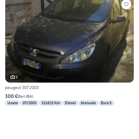
6
peugeot 307 2003
300 €
Bari
(
BA
)
Usato
07/2003
311623 Km
Diesel
Manuale
Euro 3