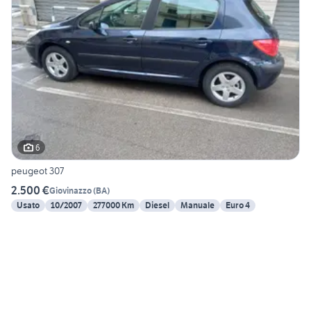
6
peugeot 307
2.500 €
Giovinazzo
(
BA
)
Usato
10/2007
277000 Km
Diesel
Manuale
Euro 4