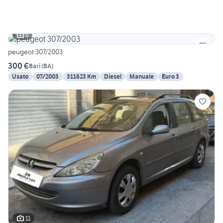
6
peugeot 307/2003
300 €
Bari
(
BA
)
Usato
07/2003
311623 Km
Diesel
Manuale
Euro 3
11