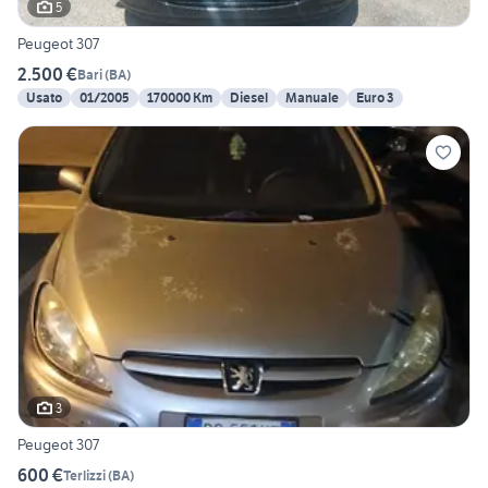
5
Peugeot 307
2.500 €
Bari
(
BA
)
Usato
01/2005
170000 Km
Diesel
Manuale
Euro 3
3
Peugeot 307
600 €
Terlizzi
(
BA
)