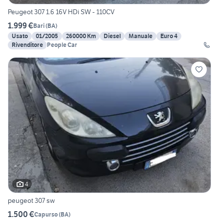
Peugeot 307 1.6 16V HDi SW - 110CV
1.999 €
Bari
(
BA
)
Usato
01/2005
260000 Km
Diesel
Manuale
Euro 4
Rivenditore
People Car
4
peugeot 307 sw
1.500 €
Capurso
(
BA
)