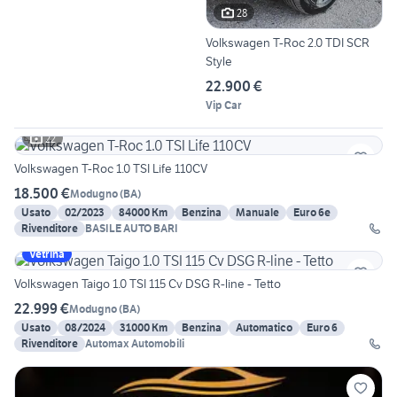
28
Volkswagen T-Roc 2.0 TDI SCR
Style
22.900 €
Vip Car
22
Volkswagen T-Roc 1.0 TSI Life 110CV
18.500 €
Modugno
(
BA
)
Usato
02/2023
84000 Km
Benzina
Manuale
Euro 6e
Rivenditore
BASILE AUTO BARI
Vetrina
Volkswagen Taigo 1.0 TSI 115 Cv DSG R-line - Tetto
22.999 €
Modugno
(
BA
)
Usato
08/2024
31000 Km
Benzina
Automatico
Euro 6
Rivenditore
Automax Automobili