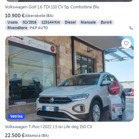
Volkswagen Golf 1.6 TDI 110 CV 5p. Comfortline Blu
10.900 €
Alberobello
(
BA
)
Usato
02/2016
123144 Km
Diesel
Manuale
Euro 6
Rivenditore
P&P AUTO
Vetrina
Volkswagen T-Roc I 2022 1.5 tsi Life dsg 150 CV
22.500 €
Altamura
(
BA
)