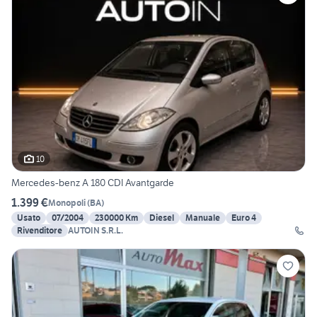
10
Mercedes-benz A 180 CDI Avantgarde
1.399 €
Monopoli
(
BA
)
Usato
07/2004
230000 Km
Diesel
Manuale
Euro 4
Rivenditore
AUTOIN S.R.L.