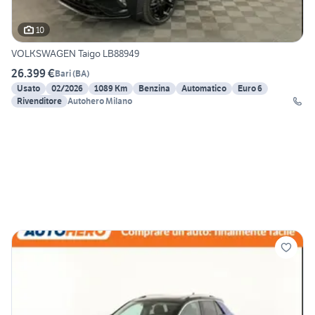
10
VOLKSWAGEN Taigo LB88949
26.399 €
Bari
(
BA
)
Usato
02/2026
1089 Km
Benzina
Automatico
Euro 6
Rivenditore
Autohero Milano