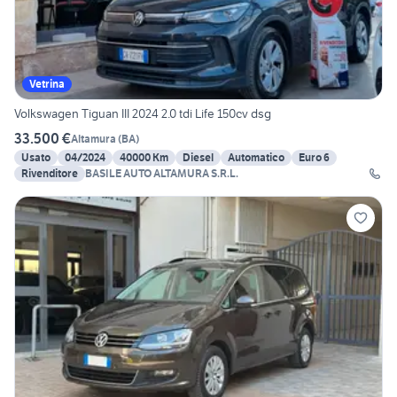
Vetrina
Volkswagen Tiguan III 2024 2.0 tdi Life 150cv dsg
33.500 €
Altamura
(
BA
)
Usato
04/2024
40000 Km
Diesel
Automatico
Euro 6
Rivenditore
BASILE AUTO ALTAMURA S.R.L.