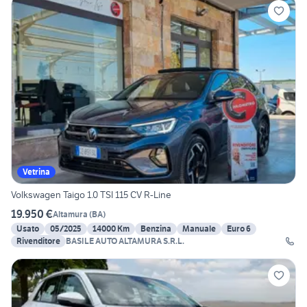
Vetrina
Volkswagen Taigo 1.0 TSI 115 CV R-Line
19.950 €
Altamura
(
BA
)
Usato
05/2025
14000 Km
Benzina
Manuale
Euro 6
Rivenditore
BASILE AUTO ALTAMURA S.R.L.