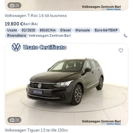
20
Volkswagen T-Roc 1.6 tdi business
19.800 €
Bari
(
BA
)
Usato
02/2020
88102 Km
Diesel
Manuale
Euro 6d-TEMP
Rivenditore
Volkswagen Zentrum Bari
20
Volkswagen Tiguan 1.5 tsi life 130cv