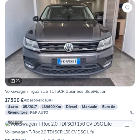
23
Volkswagen Tiguan 1.6 TDI SCR Business BlueMotion
17.500 €
Alberobello
(
BA
)
Usato
05/2017
139600 Km
Diesel
Manuale
Euro 6e
Rivenditore
P&P AUTO
30
Volkswagen T-Roc 2.0 TDI SCR 150 CV DSG Life