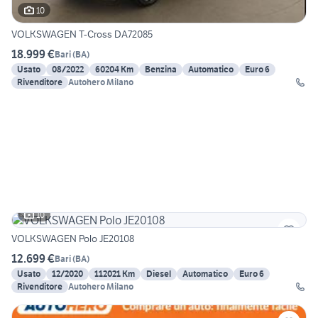
10
VOLKSWAGEN T-Cross DA72085
18.999 €
Bari
(
BA
)
Usato
08/2022
60204 Km
Benzina
Automatico
Euro 6
Rivenditore
Autohero Milano
10
VOLKSWAGEN Polo JE20108
12.699 €
Bari
(
BA
)
Usato
12/2020
112021 Km
Diesel
Automatico
Euro 6
Rivenditore
Autohero Milano