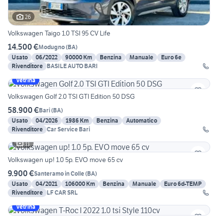
26
Volkswagen Taigo 1.0 TSI 95 CV Life
14.500 €
Modugno
(
BA
)
Usato
06/2022
90000 Km
Benzina
Manuale
Euro 6e
Rivenditore
BASILE AUTO BARI
Vetrina
Volkswagen Golf 2.0 TSI GTI Edition 50 DSG
58.900 €
Bari
(
BA
)
Usato
04/2026
1986 Km
Benzina
Automatico
Rivenditore
Car Service Bari
11
Volkswagen up! 1.0 5p. EVO move 65 cv
9.900 €
Santeramo in Colle
(
BA
)
Usato
04/2021
106000 Km
Benzina
Manuale
Euro 6d-TEMP
Rivenditore
LF CAR SRL
Vetrina