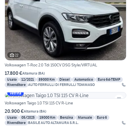
22
Volkswagen T-Roc 2.0 Tdi 150CV DSG Style/VIRTUAL
17.800 €
Altamura
(
BA
)
Usato
12/2021
89000 Km
Diesel
Automatico
Euro 6d-TEMP
Rivenditore
AUTO FERRULLI DI FERRULLI TOMMASO
Vetrina
Volkswagen Taigo 1.0 TSI 115 CV R-Line
20.900 €
Altamura
(
BA
)
Usato
05/2025
19000 Km
Benzina
Manuale
Euro 6
Rivenditore
BASILE AUTO ALTAMURA S.R.L.