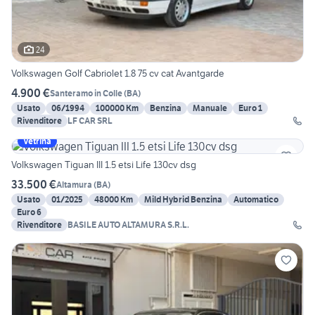
24
Volkswagen Golf Cabriolet 1.8 75 cv cat Avantgarde
4.900 €
Santeramo in Colle
(
BA
)
Usato
06/1994
100000 Km
Benzina
Manuale
Euro 1
Rivenditore
LF CAR SRL
Vetrina
Volkswagen Tiguan III 1.5 etsi Life 130cv dsg
33.500 €
Altamura
(
BA
)
Usato
01/2025
48000 Km
Mild Hybrid Benzina
Automatico
Euro 6
Rivenditore
BASILE AUTO ALTAMURA S.R.L.