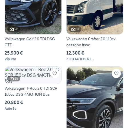
26
11
Volkswagen Golf 2.0 TDI DSG
Volkswagen Crafter 2.0 110cv
GTD
cassone fisso
25.900 €
12.300 €
Vip Car
ZITO AUTO S.R.L.
25
Volkswagen T-Roc 2.0 TDI SCR
150cv DSG 4MOTION Bus
20.800 €
Auto 3c