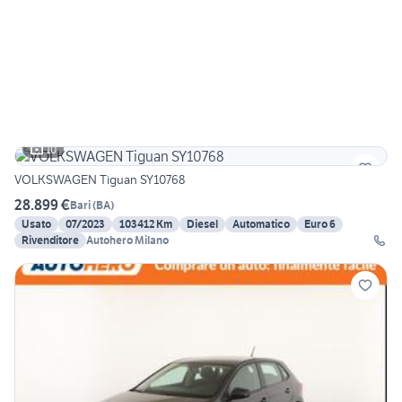
10
VOLKSWAGEN Tiguan SY10768
28.899 €
Bari
(
BA
)
Usato
07/2023
103412 Km
Diesel
Automatico
Euro 6
Rivenditore
Autohero Milano