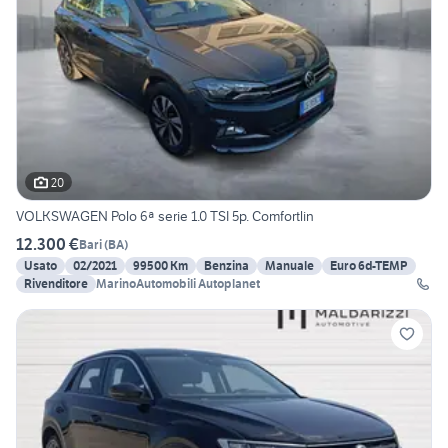
20
VOLKSWAGEN Polo 6ª serie 1.0 TSI 5p. Comfortlin
12.300 €
Bari
(
BA
)
Usato
02/2021
99500 Km
Benzina
Manuale
Euro 6d-TEMP
Rivenditore
MarinoAutomobili Autoplanet