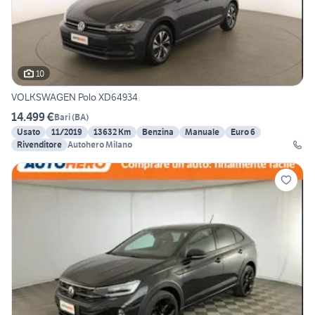
10
VOLKSWAGEN Polo XD64934
14.499 €
Bari
(
BA
)
Usato
11/2019
13632 Km
Benzina
Manuale
Euro 6
Rivenditore
Autohero Milano