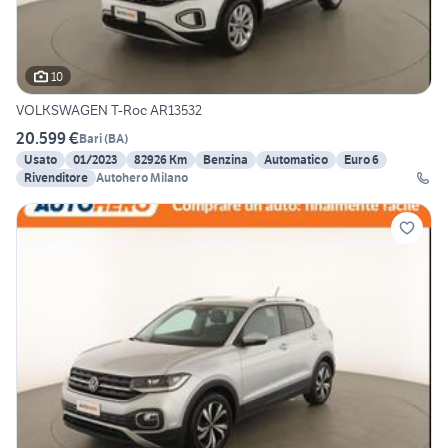
10
VOLKSWAGEN T-Roc AR13532
20.599 €
Bari
(
BA
)
Usato
01/2023
82926 Km
Benzina
Automatico
Euro 6
Rivenditore
Autohero Milano