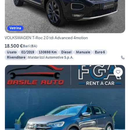
Vetrina
VOLKSWAGEN T-Roc 2.0 tdi Advanced 4motion
18.500 €
Bari
(
BA
)
Usato
02/2019
130698 Km
Diesel
Manuale
Euro 6
Rivenditore
Maldarizzi Automotive S.p.A.