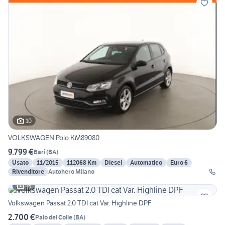
10
VOLKSWAGEN Polo KM89080
9.799 €
Bari
(
BA
)
Usato
11/2015
112068 Km
Diesel
Automatico
Euro 6
Rivenditore
Autohero Milano
15
Volkswagen Passat 2.0 TDI cat Var. Highline DPF
2.700 €
Palo del Colle
(
BA
)