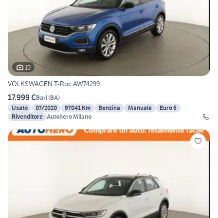
10
VOLKSWAGEN T-Roc AW74299
17.999 €
Bari
(
BA
)
Usato
07/2020
97041 Km
Benzina
Manuale
Euro 6
Rivenditore
Autohero Milano