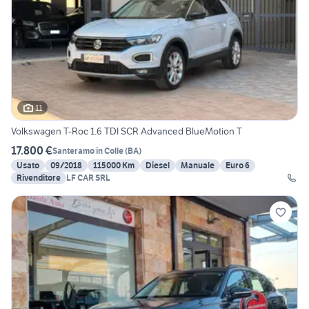
11
Volkswagen T-Roc 1.6 TDI SCR Advanced BlueMotion T
17.800 €
Santeramo in Colle
(
BA
)
Usato
09/2018
115000 Km
Diesel
Manuale
Euro 6
Rivenditore
LF CAR SRL