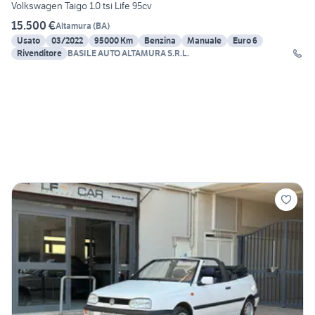
Volkswagen Taigo 1.0 tsi Life 95cv
15.500 €
Altamura
(
BA
)
Usato
03/2022
95000 Km
Benzina
Manuale
Euro 6
Rivenditore
BASILE AUTO ALTAMURA S.R.L.