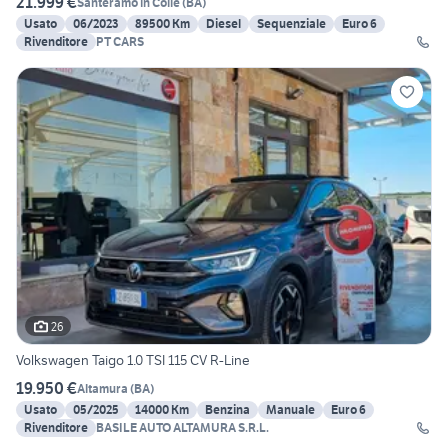
21.999 €
Santeramo in Colle
(
BA
)
Usato
06/2023
89500 Km
Diesel
Sequenziale
Euro 6
Rivenditore
PT CARS
26
Volkswagen Taigo 1.0 TSI 115 CV R-Line
19.950 €
Altamura
(
BA
)
Usato
05/2025
14000 Km
Benzina
Manuale
Euro 6
Rivenditore
BASILE AUTO ALTAMURA S.R.L.