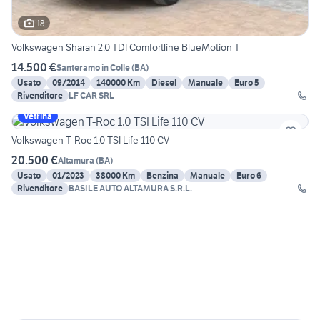
18
Volkswagen Sharan 2.0 TDI Comfortline BlueMotion T
14.500 €
Santeramo in Colle
(
BA
)
Usato
09/2014
140000 Km
Diesel
Manuale
Euro 5
Rivenditore
LF CAR SRL
Vetrina
Volkswagen T-Roc 1.0 TSI Life 110 CV
20.500 €
Altamura
(
BA
)
Usato
01/2023
38000 Km
Benzina
Manuale
Euro 6
Rivenditore
BASILE AUTO ALTAMURA S.R.L.