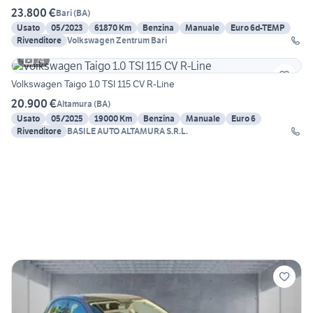
23.800 €
Bari
(
BA
)
Usato
05/2023
61870 Km
Benzina
Manuale
Euro 6d-TEMP
Rivenditore
Volkswagen Zentrum Bari
24
Volkswagen Taigo 1.0 TSI 115 CV R-Line
20.900 €
Altamura
(
BA
)
Usato
05/2025
19000 Km
Benzina
Manuale
Euro 6
Rivenditore
BASILE AUTO ALTAMURA S.R.L.