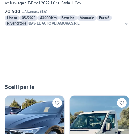
Volkswagen T-Roc I 2022 1.0 tsi Style 110cv
20.500 €
Altamura
(
BA
)
Usato
05/2022
43000 Km
Benzina
Manuale
Euro 6
Rivenditore
BASILE AUTO ALTAMURA S.R.L.
Scelti per te