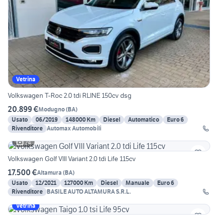
Vetrina
Volkswagen T-Roc 2.0 tdi RLINE 150cv dsg
20.899 €
Modugno
(
BA
)
Usato
06/2019
148000 Km
Diesel
Automatico
Euro 6
Rivenditore
Automax Automobili
24
Volkswagen Golf VIII Variant 2.0 tdi Life 115cv
17.500 €
Altamura
(
BA
)
Usato
12/2021
127000 Km
Diesel
Manuale
Euro 6
Rivenditore
BASILE AUTO ALTAMURA S.R.L.
Vetrina