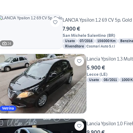
LANCIA Ypsilon 1.2 69 CV 5p. Gold
7.900 €
San Michele Salentino
(
BR
)
Usato
07/2016
156000 Km
Benzin
24
Rivenditore
Cosmari Auto S.r.l
Lancia Ypsilon 1.3 Mul
5.900 €
Lecce
(
LE
)
Usato
08/2011
1000 
Vetrina
Lancia Ypsilon 1.0 Fir
9.900 €