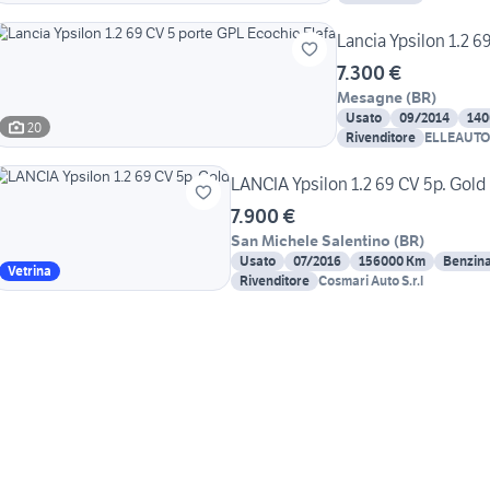
Lancia Ypsilon 1.2 6
7.300 €
Mesagne
(
BR
)
Usato
09/2014
140
20
Rivenditore
ELLEAUTO
LANCIA Ypsilon 1.2 69 CV 5p. Gold
7.900 €
San Michele Salentino
(
BR
)
Usato
07/2016
156000 Km
Benzin
Vetrina
Rivenditore
Cosmari Auto S.r.l