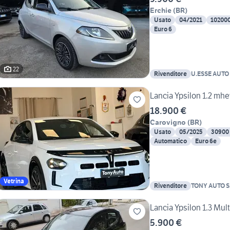
Erchie
(
BR
)
Usato
04/2021
10200
Euro 6
22
Rivenditore
U.ESSE AUTO
Lancia Ypsilon 1.2 mh
18.900 €
Carovigno
(
BR
)
Usato
05/2025
30900
Automatico
Euro 6e
Vetrina
Rivenditore
TONY AUTO S.
Lancia Ypsilon 1.3 Mul
5.900 €