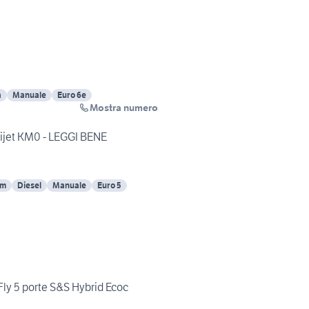
a
Manuale
Euro 6e
Mostra numero
tijet KM0 - LEGGI BENE
Km
Diesel
Manuale
Euro 5
eFly 5 porte S&S Hybrid Ecoc