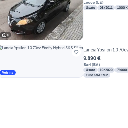
Lecce
(
LE
)
Usato
08/2011
1000 
6
Lancia Ypsilon 1.0 70cv
9.890 €
Bari
(
BA
)
Usato
10/2020
79000
Vetrina
Euro 6d-TEMP