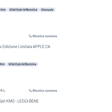
0 Km
Mild Hybrid Benzina
Manuale
Mostra numero
ev Edizione Limitata APPLE CA
 Km
Mild Hybrid Benzina
Mostra numero
R.L.
tijet KM0 - LEGGI BENE