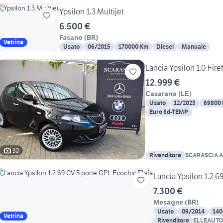
Ypsilon 1.3 Multijet
6.500 €
Fasano
(
BR
)
Vetrina
Usato
06/2015
170000 Km
Diesel
Manuale
Lancia Ypsilon 1.0 Fire
12.999 €
Casarano
(
LE
)
Usato
12/2023
69800
Euro 6d-TEMP
30
Rivenditore
SCARASCIA A
Lancia Ypsilon 1.2 6
7.300 €
Mesagne
(
BR
)
Usato
09/2014
140
Vetrina
Rivenditore
ELLEAUTO