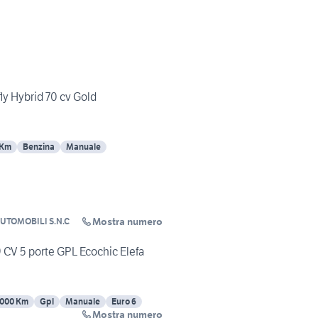
fly Hybrid 70 cv Gold
 Km
Benzina
Manuale
Mostra numero
UTOMOBILI S.N.C
9 CV 5 porte GPL Ecochic Elefa
000 Km
Gpl
Manuale
Euro 6
Mostra numero