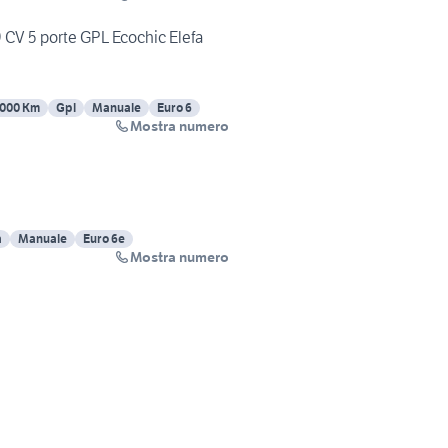
9 CV 5 porte GPL Ecochic Elefa
000 Km
Gpl
Manuale
Euro 6
Mostra numero
a
Manuale
Euro 6e
Mostra numero