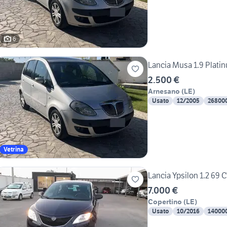
6
Lancia Musa 1.9 Platin
2.500 €
Arnesano
(
LE
)
Usato
12/2005
26800
Vetrina
Lancia Ypsilon 1.2 69 
7.000 €
Copertino
(
LE
)
Usato
10/2016
14000