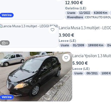
12.900 €
Galatina
(
LE
)
Usato
12/2022
62600 Km
Vetrina
Rivenditore
CENTRAUTO GROU
Lancia Musa 1.3 multijet - LE
3.900 €
Lecce
(
LE
)
6
Usato
01/2009
199000 Km
Di
Lancia Ypsilon 1.3 Mul
5.900 €
Lecce
(
LE
)
Usato
08/2011
1000 
Vetrina