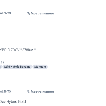
Mostra numero
SALENTO
YBRID 70CV " 878KM "
LE
)
m
Mild Hybrid Benzina
Manuale
Mostra numero
SALENTO
70cv Hybrid Gold