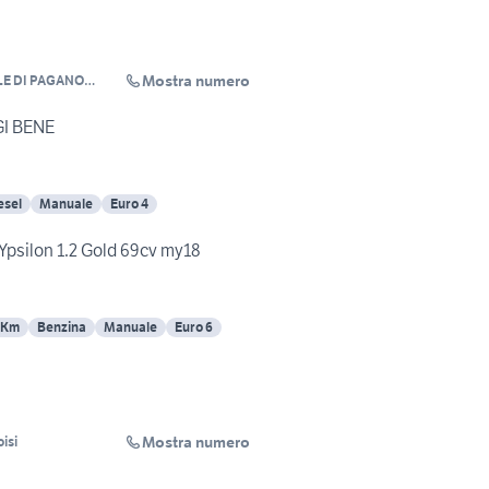
Mostra numero
LE DI PAGANO
GGI BENE
esel
Manuale
Euro 4
 Ypsilon 1.2 Gold 69cv my18
 Km
Benzina
Manuale
Euro 6
Mostra numero
isi