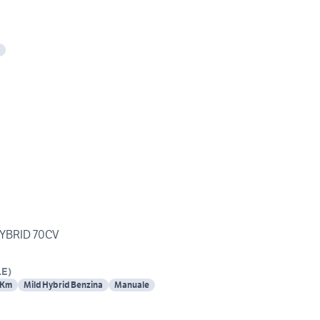
HYBRID 70CV
LE
)
 Km
Mild Hybrid Benzina
Manuale