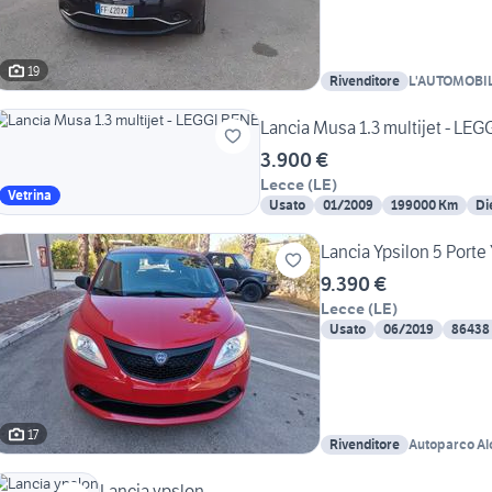
19
Rivenditore
L'AUTOMOBI
ANTONIO
Lancia Musa 1.3 multijet - LE
3.900 €
Lecce
(
LE
)
Vetrina
Usato
01/2009
199000 Km
Di
Lancia Ypsilon 5 Porte
9.390 €
Lecce
(
LE
)
Usato
06/2019
86438
17
Rivenditore
Autoparco Alo
Lancia ypslon