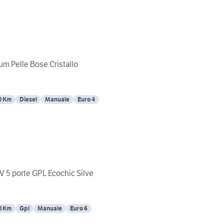
um Pelle Bose Cristallo
0 Km
Diesel
Manuale
Euro 4
CV 5 porte GPL Ecochic Silve
0 Km
Gpl
Manuale
Euro 6