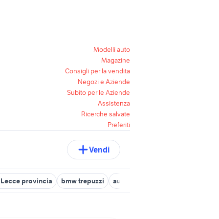
Modelli auto
Magazine
Consigli per la vendita
Negozi e Aziende
Subito per le Aziende
Assistenza
Ricerche salvate
Preferiti
Vendi
 Lecce provincia
bmw trepuzzi
auto Surbo
porsche accessori 