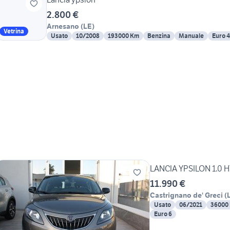
2.800 €
Arnesano
(
LE
)
Vetrina
Usato
10/2008
193000 Km
Benzina
Manuale
Euro 4
LANCIA YPSILON 1.0 
11.990 €
Castrignano de' Greci
(
Usato
06/2021
36000
Euro 6