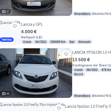
17
Rivenditore
EMANAUTO 
Lancia y GPL
4.000 €
Gallipoli
(
LE
)
Vetrina
Usato
04/2012
200000 Km
Gpl
Manuale
LANCIA YPSILON 1.0 H
13.500 €
Castrignano de' Greci
(
Usato
06/2021
878 K
Euro 6
30
Rivenditore
EMANAUTO 
Lancia Ypsilon 1.0 FireFly 