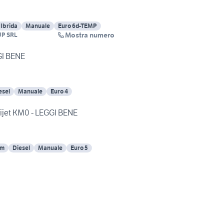
Ibrida
Manuale
Euro 6d-TEMP
Mostra numero
P SRL
GGI BENE
esel
Manuale
Euro 4
tijet KM0 - LEGGI BENE
Km
Diesel
Manuale
Euro 5