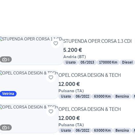
STUPENDA OPER CORSA 1.3 CDI
5.200 €
Andria
(
BT
)
6
Usato
05/2013
170000 Km
Diesel
OPEL CORSA DESIGN & TECH
12.000 €
Pulsano
(
TA
)
Vetrina
Usato
06/2022
63000 Km
Benzina
OPEL CORSA DESIGN & TECH
12.000 €
Pulsano
(
TA
)
6
Usato
06/2022
63000 Km
Benzina