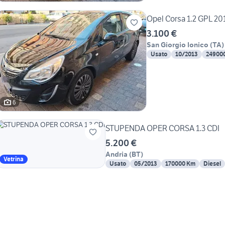
Opel Corsa 1.2 GPL 20
3.100 €
San Giorgio Ionico
(
TA
)
Usato
10/2013
24900
6
STUPENDA OPER CORSA 1.3 CDI
5.200 €
Andria
(
BT
)
Vetrina
Usato
05/2013
170000 Km
Diesel