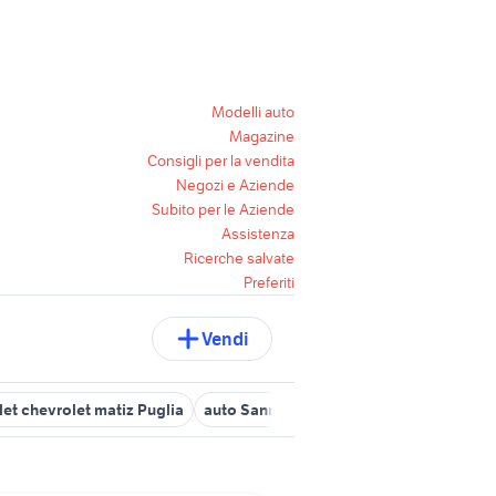
Modelli auto
Magazine
Consigli per la vendita
Negozi e Aziende
Subito per le Aziende
Assistenza
Ricerche salvate
Preferiti
Vendi
et chevrolet matiz Puglia
auto Sannicandro di Bari
bmw accesso