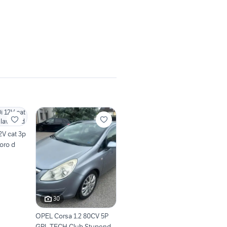
2V cat 3p
oro d
30
OPEL Corsa 1.2 80CV 5P
GPL-TECH Club Stupenda