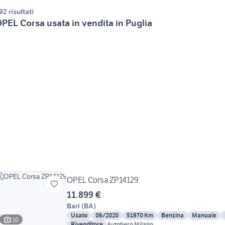
92 risultati
PEL Corsa usata in vendita in Puglia
OPEL Corsa ZP14129
11.899 €
Bari
(
BA
)
Usato
06/2020
51970 Km
Benzina
Manuale
10
Rivenditore
Autohero Milano