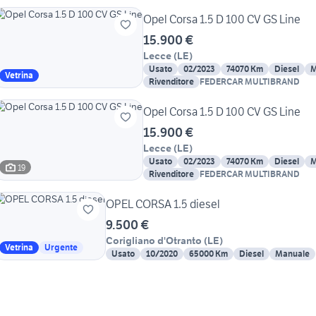
Opel Corsa 1.5 D 100 CV GS Line
15.900 €
Lecce
(
LE
)
Usato
02/2023
74070 Km
Diesel
M
Vetrina
Rivenditore
FEDERCAR MULTIBRAND
Opel Corsa 1.5 D 100 CV GS Line
15.900 €
Lecce
(
LE
)
Usato
02/2023
74070 Km
Diesel
M
19
Rivenditore
FEDERCAR MULTIBRAND
OPEL CORSA 1.5 diesel
9.500 €
Corigliano d'Otranto
(
LE
)
Vetrina
Urgente
Usato
10/2020
65000 Km
Diesel
Manuale