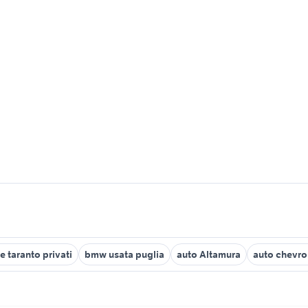
e taranto privati
bmw usata puglia
auto Altamura
auto chevrol