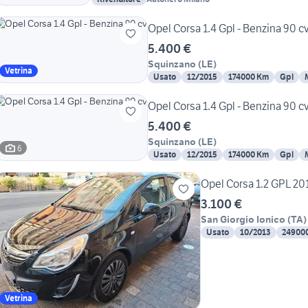
Opel Corsa 1.4 Gpl - Benzina 90 c
5.400 €
Squinzano
(
LE
)
Vetrina
Usato
12/2015
174000 Km
Gpl
Opel Corsa 1.4 Gpl - Benzina 90 c
5.400 €
Squinzano
(
LE
)
6
Usato
12/2015
174000 Km
Gpl
Opel Corsa 1.2 GPL 20
3.100 €
San Giorgio Ionico
(
TA
)
Usato
10/2013
24900
Vetrina