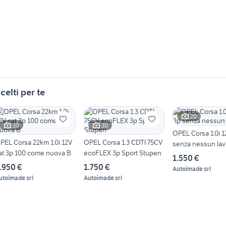
celti per te
20
30
30
OPEL Corsa 1.0i 1
PEL Corsa 22km 1.0i 12V
OPEL Corsa 1.3 CDTI 75CV
senza nessun lav
at 3p 100 come nuova B
ecoFLEX 3p Sport Stupen
1.550 €
.950 €
1.750 €
Autoimade srl
utoimade srl
Autoimade srl