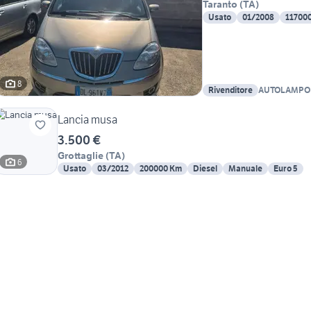
Taranto
(
TA
)
Usato
01/2008
11700
8
Rivenditore
AUTOLAMPO
Lancia musa
3.500 €
Grottaglie
(
TA
)
6
Usato
03/2012
200000 Km
Diesel
Manuale
Euro 5