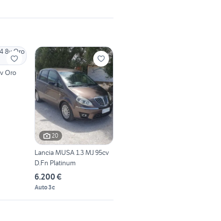
8v Oro
20
Lancia MUSA 1.3 MJ 95cv
D.Fn Platinum
6.200 €
Auto 3c