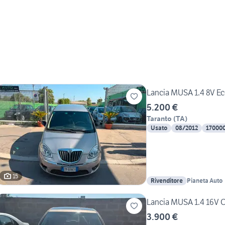
Lancia MUSA 1.4 8V Ec
5.200 €
Taranto
(
TA
)
Usato
08/2012
17000
15
Rivenditore
Pianeta Auto
Lancia MUSA 1.4 16V 
3.900 €