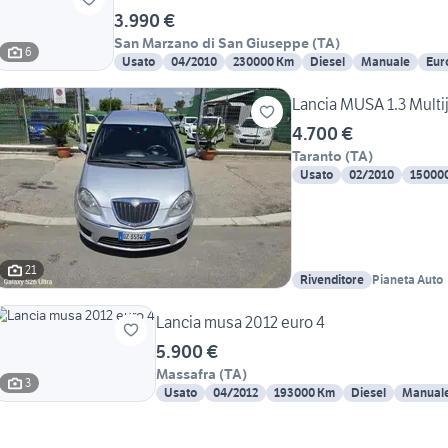
3.990 €
San Marzano di San Giuseppe
(
TA
)
6
Usato
04/2010
230000 Km
Diesel
Manuale
Eur
Lancia MUSA 1.3 Multi
4.700 €
Taranto
(
TA
)
Usato
02/2010
15000
21
Rivenditore
Pianeta Auto
Lancia musa 2012 euro 4
5.900 €
Massafra
(
TA
)
3
Usato
04/2012
193000 Km
Diesel
Manual