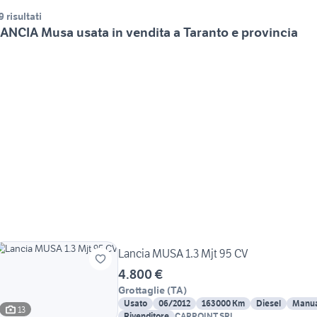
9 risultati
ANCIA Musa usata in vendita a Taranto e provincia
Lancia MUSA 1.3 Mjt 95 CV
4.800 €
Grottaglie
(
TA
)
Usato
06/2012
163000 Km
Diesel
Manua
13
Rivenditore
CARPOINT SRL