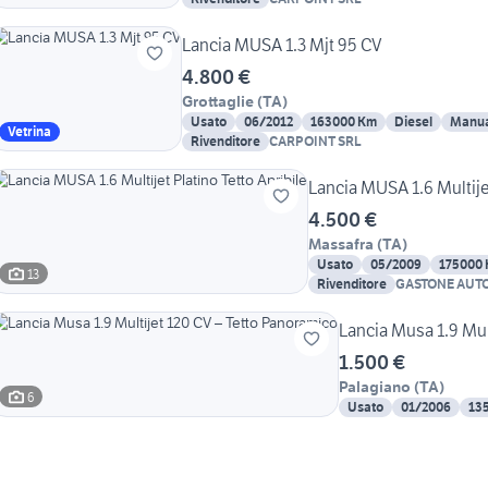
Lancia MUSA 1.3 Mjt 95 CV
4.800 €
Grottaglie
(
TA
)
Usato
06/2012
163000 Km
Diesel
Manua
Vetrina
Rivenditore
CARPOINT SRL
Lancia MUSA 1.6 Multijet
4.500 €
Massafra
(
TA
)
Usato
05/2009
175000
13
Rivenditore
GASTONE AUT
Lancia Musa 1.9 Mul
1.500 €
Palagiano
(
TA
)
6
Usato
01/2006
13