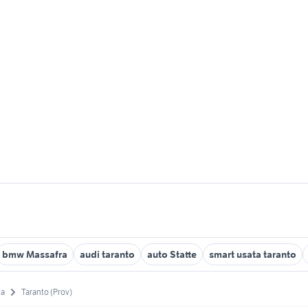
bmw Massafra
audi taranto
auto Statte
smart usata taranto
ia
Taranto (Prov)