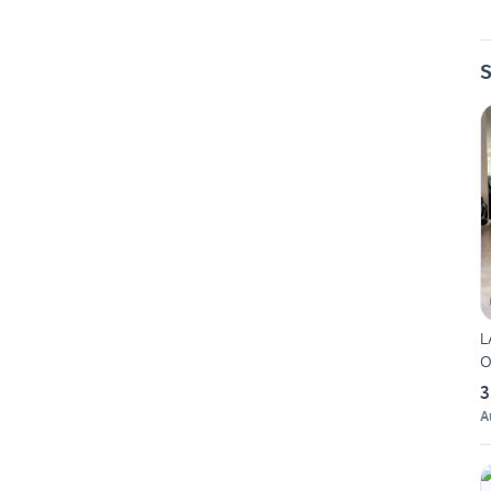
S
L
O
3
A