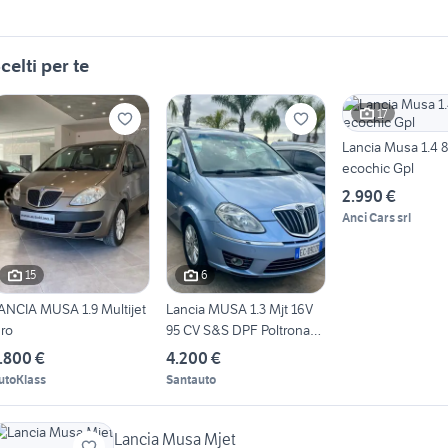
celti per te
17
Lancia Musa 1.4 
ecochic Gpl
2.990 €
Anci Cars srl
15
6
ANCIA MUSA 1.9 Multijet
Lancia MUSA 1.3 Mjt 16V
ro
95 CV S&S DPF Poltrona
Fra
.800 €
4.200 €
utoKlass
Santauto
Lancia Musa Mjet