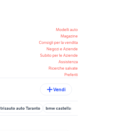
Modelli auto
Magazine
Consigli per la vendita
Negozi e Aziende
Subito per le Aziende
Assistenza
Ricerche salvate
Preferiti
Vendi
trisauto auto Taranto
bmw castellaneta
fiat avetrana
mini coo