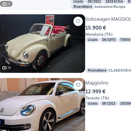
Usato
05/2012
183542 Km
D
17
Rivenditore
Autosalone Europa
Volkswagen MAGGIOLON
15.900 €
Manduria
(
TA
)
Usato
06/1970
70900
29
Rivenditore
CLASSICHE 
Maggiolino
12.999 €
Taranto
(
TA
)
Usato
05/2013
18300