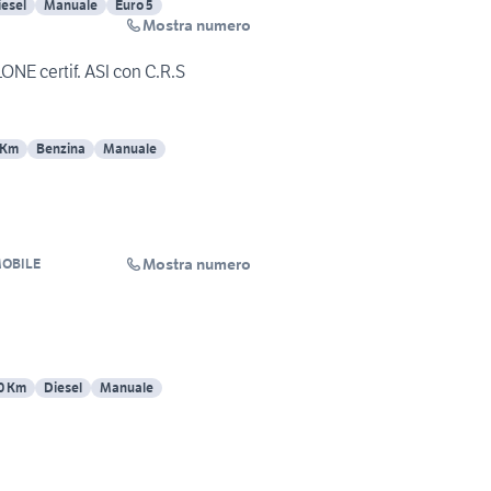
iesel
Manuale
Euro 5
Mostra numero
E certif. ASI con C.R.S
 Km
Benzina
Manuale
Mostra numero
MOBILE
0 Km
Diesel
Manuale