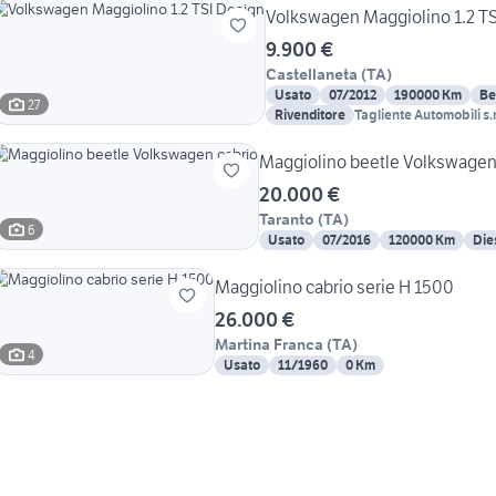
Volkswagen Maggiolino 1.2 TS
9.900 €
Castellaneta
(
TA
)
Usato
07/2012
190000 Km
Be
27
Rivenditore
Tagliente Automobili s.r
Maggiolino beetle Volkswagen
20.000 €
Taranto
(
TA
)
6
Usato
07/2016
120000 Km
Die
Maggiolino cabrio serie H 1500
26.000 €
Martina Franca
(
TA
)
4
Usato
11/1960
0 Km