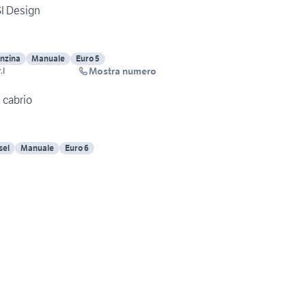
I Design
nzina
Manuale
Euro 5
Mostra numero
.l
 cabrio
sel
Manuale
Euro 6