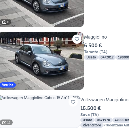
6
Maggiolino
6.500 €
Taranto
(
TA
)
Usato
04/2012
19800
Vetrina
Volkswagen Maggiolino C
15.500 €
Sava
(
TA
)
Usato
06/1970
47000 K
16
Rivenditore
Prudenzano Au