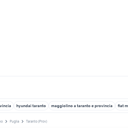
ovincia
hyundai taranto
maggiolino a taranto e provincia
fiat 
no
Puglia
Taranto (Prov)