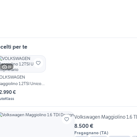
celti per te
19
OLKSWAGEN
aggiolino 1.2TSI Unico
roprietario
2.990 €
utoKlass
Volkswagen Maggiolino 1.6 T
8.500 €
Fragagnano
(
TA
)