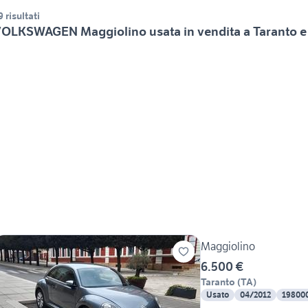
9 risultati
OLKSWAGEN Maggiolino usata in vendita a Taranto e
Maggiolino
6.500 €
Taranto
(
TA
)
Usato
04/2012
19800