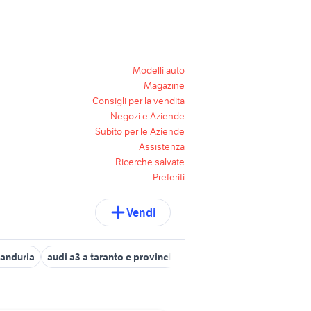
Modelli auto
Magazine
Consigli per la vendita
Negozi e Aziende
Subito per le Aziende
Assistenza
Ricerche salvate
Preferiti
Vendi
manduria
audi a3 a taranto e provincia
gomme a taranto e provinc