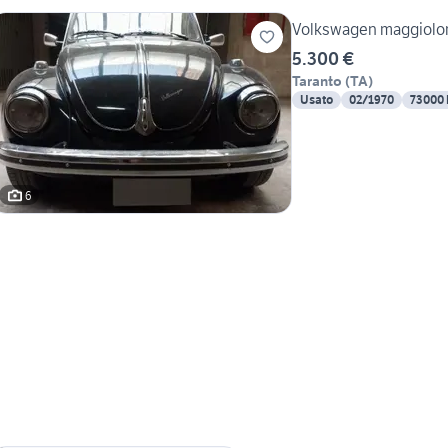
Volkswagen maggiolone
5.300 €
Taranto
(
TA
)
Usato
02/1970
73000
6