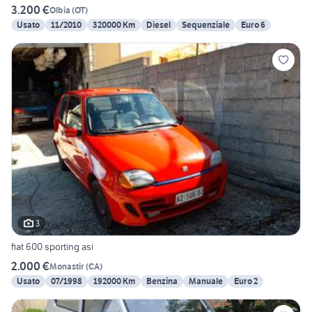
3.200 €
Olbia
(
OT
)
Usato
11/2010
320000 Km
Diesel
Sequenziale
Euro 6
3
fiat 600 sporting asi
2.000 €
Monastir
(
CA
)
Usato
07/1998
192000 Km
Benzina
Manuale
Euro 2