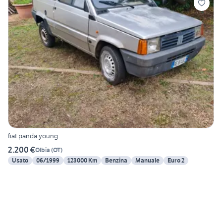
fiat panda young
2.200 €
Olbia
(
OT
)
Usato
06/1999
123000 Km
Benzina
Manuale
Euro 2