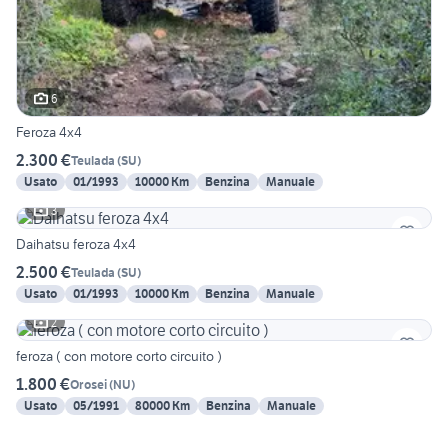
6
Feroza 4x4
2.300 €
Teulada
(
SU
)
Usato
01/1993
10000 Km
Benzina
Manuale
3
Daihatsu feroza 4x4
2.500 €
Teulada
(
SU
)
Usato
01/1993
10000 Km
Benzina
Manuale
2
feroza ( con motore corto circuito )
1.800 €
Orosei
(
NU
)
Usato
05/1991
80000 Km
Benzina
Manuale