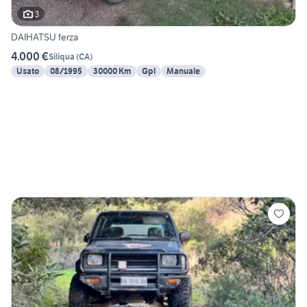
3
DAIHATSU ferza
4.000 €
Siliqua
(
CA
)
Usato
08/1995
30000 Km
Gpl
Manuale