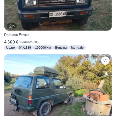
5
Daihatsu Feroza
4.300 €
Budduso'
(
OT
)
Usato
04/1989
100000 Km
Benzina
Manuale