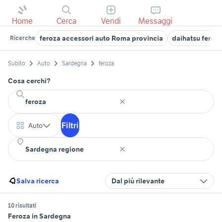
Home
Cerca
Vendi
Messaggi
feroza accessori auto Roma provincia
daihatsu feroz
Ricerche
Subito
Auto
Sardegna
feroza
Cosa cerchi?
Filtri
Auto
Salva ricerca
Dal più rilevante
10 risultati
Feroza in Sardegna