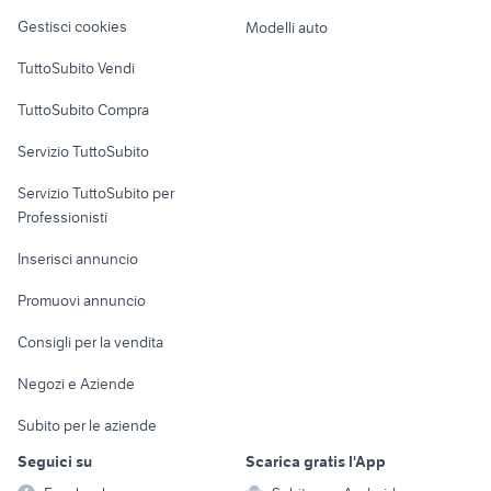
Veicoli commerciali
altro
Gestisci cookies
Modelli auto
Case vacanza
TuttoSubito Vendi
Uffici e Locali
TuttoSubito Compra
commerciali
Servizio TuttoSubito
elettronica
per la casa e la
sports e hobby
Servizio TuttoSubito per
persona
Informatica
Animali
Professionisti
Arredamento e
Console e
Accessori per
Casalinghi
Inserisci annuncio
Videogiochi
animali
Elettrodomestici
Promuovi annuncio
Audio/Video
Musica e Film
Giardino e Fai da te
Consigli per la vendita
Fotografia
Libri e Riviste
Abbigliamento e
Negozi e Aziende
Telefonia
Strumenti Musicali
Accessori
Subito per le aziende
Sports
Tutto per i bambini
Seguici su
Scarica gratis l'App
Biciclette