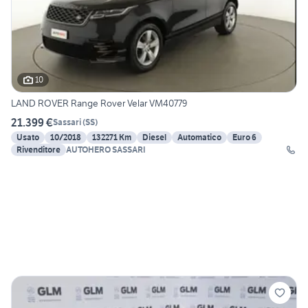
10
LAND ROVER Range Rover Velar VM40779
21.399 €
Sassari
(
SS
)
Usato
10/2018
132271 Km
Diesel
Automatico
Euro 6
Rivenditore
AUTOHERO SASSARI