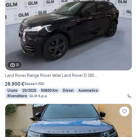
16
Land Rover Range Rover Velar Land Rover D 180...
28.900 €
Sassari
(
SS
)
Usato
10/2020
90800 Km
Diesel
Automatico
Rivenditore
GLM S.p.a.