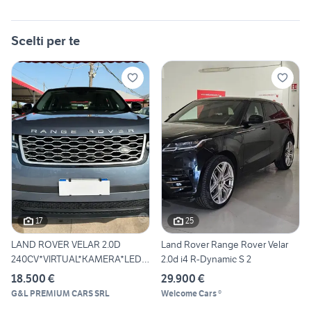
Scelti per te
17
25
LAND ROVER VELAR 2.0D
Land Rover Range Rover Velar
240CV*VIRTUAL*KAMERA*LED*
2.0d i4 R-Dynamic S 2
NAV
18.500 €
29.900 €
G&L PREMIUM CARS SRL
Welcome Cars ®