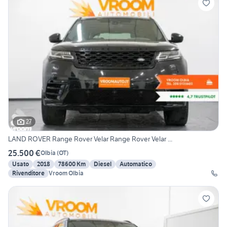
27
LAND ROVER Range Rover Velar Range Rover Velar ...
25.500 €
Olbia
(
OT
)
Usato
2018
78600 Km
Diesel
Automatico
Rivenditore
Vroom Olbia