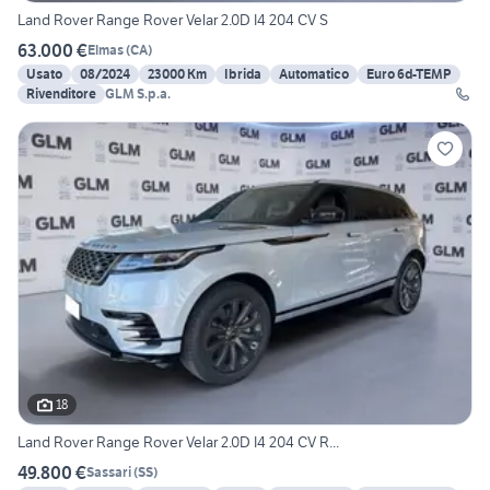
Land Rover Range Rover Velar 2.0D I4 204 CV S
63.000 €
Elmas
(
CA
)
Usato
08/2024
23000 Km
Ibrida
Automatico
Euro 6d-TEMP
Rivenditore
GLM S.p.a.
18
Land Rover Range Rover Velar 2.0D I4 204 CV R...
49.800 €
Sassari
(
SS
)