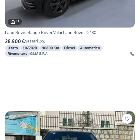
16
Land Rover Range Rover Velar Land Rover D 180...
28.900 €
Sassari
(
SS
)
Usato
10/2020
90800 Km
Diesel
Automatico
Rivenditore
GLM S.P.A.