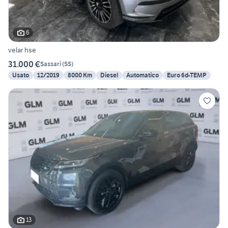
6
velar hse
31.000 €
Sassari
(
SS
)
Usato
12/2019
8000 Km
Diesel
Automatico
Euro 6d-TEMP
13