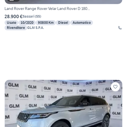
Land Rover Range Rover Velar Land Rover D 180...
28.900 €
Sassari
(
SS
)
Usato
10/2020
90800 Km
Diesel
Automatico
Rivenditore
GLM S.P.A.