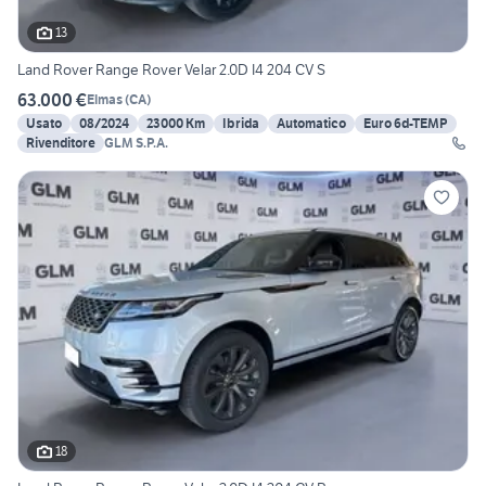
13
Land Rover Range Rover Velar 2.0D I4 204 CV S
63.000 €
Elmas
(
CA
)
Usato
08/2024
23000 Km
Ibrida
Automatico
Euro 6d-TEMP
Rivenditore
GLM S.P.A.
18