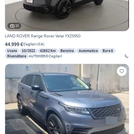
10
LAND ROVER Range Rover Velar YX25950
44.999 €
Cagliari
(
CA
)
Usato
10/2022
42652 Km
Benzina
Automatico
Euro 6
Rivenditore
AUTOHERO Cagliari