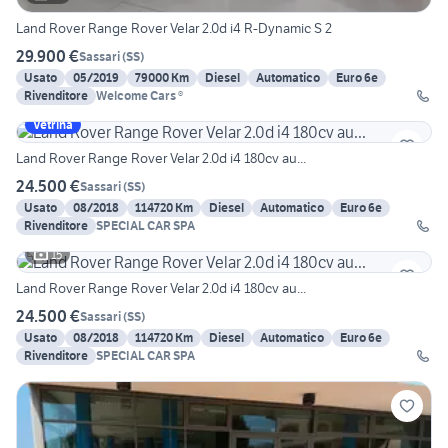
Land Rover Range Rover Velar 2.0d i4 R-Dynamic S 2
29.900 €
Sassari
(
SS
)
Usato
05/2019
79000 Km
Diesel
Automatico
Euro 6e
Rivenditore
Welcome Cars ®
Vetrina
Land Rover Range Rover Velar 2.0d i4 180cv au...
24.500 €
Sassari
(
SS
)
Usato
08/2018
114720 Km
Diesel
Automatico
Euro 6e
Rivenditore
SPECIAL CAR SPA
15
Land Rover Range Rover Velar 2.0d i4 180cv au...
24.500 €
Sassari
(
SS
)
Usato
08/2018
114720 Km
Diesel
Automatico
Euro 6e
Rivenditore
SPECIAL CAR SPA