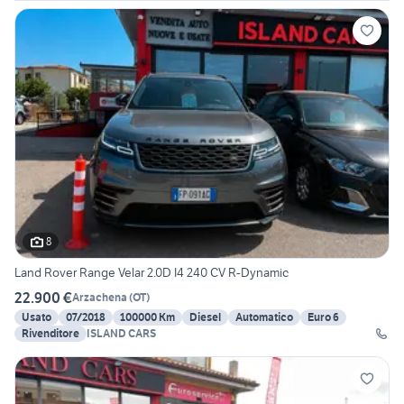
8
Land Rover Range Velar 2.0D I4 240 CV R-Dynamic
22.900 €
Arzachena
(
OT
)
Usato
07/2018
100000 Km
Diesel
Automatico
Euro 6
Rivenditore
ISLAND CARS