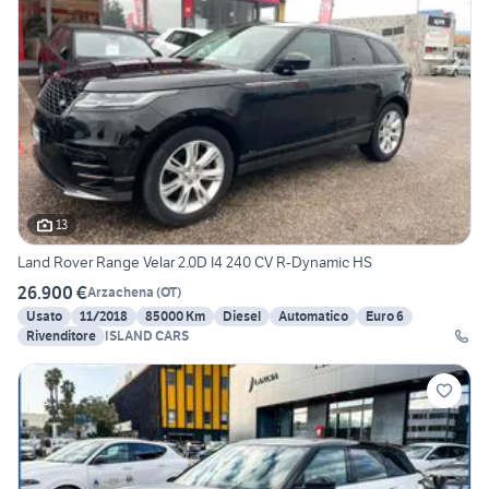
13
Land Rover Range Velar 2.0D I4 240 CV R-Dynamic HS
26.900 €
Arzachena
(
OT
)
Usato
11/2018
85000 Km
Diesel
Automatico
Euro 6
Rivenditore
ISLAND CARS