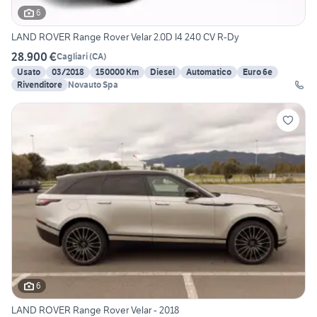
6
LAND ROVER Range Rover Velar 2.0D I4 240 CV R-Dy
28.900 €
Cagliari
(
CA
)
Usato
03/2018
150000 Km
Diesel
Automatico
Euro 6e
Rivenditore
Novauto Spa
6
LAND ROVER Range Rover Velar - 2018