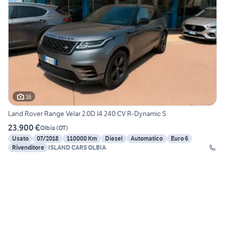
16
Land Rover Range Velar 2.0D I4 240 CV R-Dynamic S
23.900 €
Olbia
(
OT
)
Usato
07/2018
110000 Km
Diesel
Automatico
Euro 6
Rivenditore
ISLAND CARS OLBIA