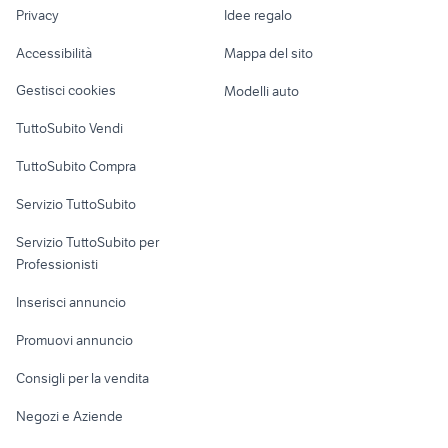
lavoro
Privacy
Idee regalo
Garage e box
pajero gls
copricassone ford ranger
Caravan e Camper
Accessibilità
Mappa del sito
pescaccia
defender usato veneto
Loft, mansarde e
Veicoli commerciali
altro
Gestisci cookies
Modelli auto
Case vacanza
TuttoSubito Vendi
Uffici e Locali
TuttoSubito Compra
commerciali
Servizio TuttoSubito
elettronica
per la casa e la
sports e hobby
Servizio TuttoSubito per
persona
Informatica
Animali
Professionisti
Arredamento e
Console e
Accessori per
Casalinghi
Inserisci annuncio
Videogiochi
animali
Elettrodomestici
Promuovi annuncio
Audio/Video
Musica e Film
Giardino e Fai da te
Consigli per la vendita
Fotografia
Libri e Riviste
Abbigliamento e
Negozi e Aziende
Telefonia
Strumenti Musicali
Accessori