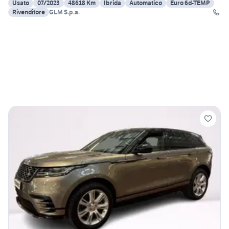
Usato
07/2023
48618 Km
Ibrida
Automatico
Euro 6d-TEMP
Rivenditore
GLM S.p.a.