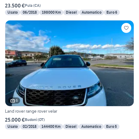
23.500 €
Pula
(
CA
)
Usato
06/2018
198000 Km
Diesel
Automatico
Euro 6
6
Land rover range rover velar
25.000 €
Budoni
(
OT
)
Usato
02/2018
144400 Km
Diesel
Automatico
Euro 5