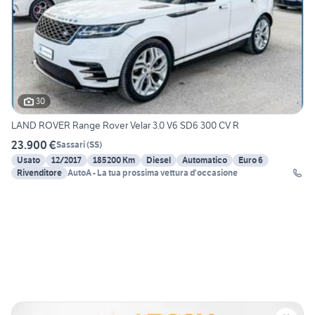
30
LAND ROVER Range Rover Velar 3.0 V6 SD6 300 CV R
23.900 €
Sassari
(
SS
)
Usato
12/2017
185200 Km
Diesel
Automatico
Euro 6
Rivenditore
AutoA - La tua prossima vettura d'occasione