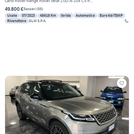
Land Rover Range Rover Velar 2.0D I4 204 CV R...
49.800 €
Sassari
(
SS
)
Usato
07/2023
48618 Km
Ibrida
Automatico
Euro 6d-TEMP
Rivenditore
GLM S.P.A.