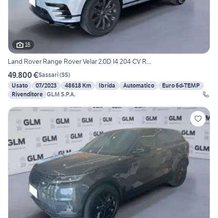
18
Land Rover Range Rover Velar 2.0D I4 204 CV R...
49.800 €
Sassari
(
SS
)
Usato
07/2023
48618 Km
Ibrida
Automatico
Euro 6d-TEMP
Rivenditore
GLM S.P.A.