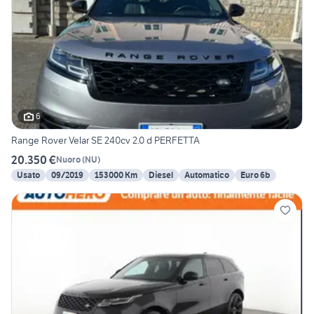
6
Range Rover Velar SE 240cv 2.0 d PERFETTA
20.350 €
Nuoro
(
NU
)
Usato
09/2019
153000 Km
Diesel
Automatico
Euro 6b