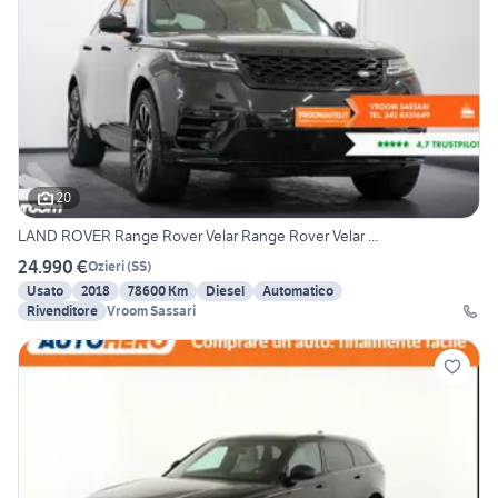
20
LAND ROVER Range Rover Velar Range Rover Velar ...
24.990 €
Ozieri
(
SS
)
Usato
2018
78600 Km
Diesel
Automatico
Rivenditore
Vroom Sassari