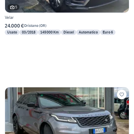
5
Velar
24.000 €
Oristano
(
OR
)
Usato
03/2018
145000 Km
Diesel
Automatico
Euro 6