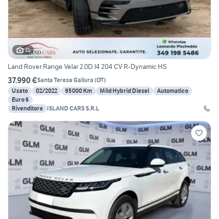
11
Land Rover Range Velar 2.0D I4 204 CV R-Dynamic HS
37.990 €
Santa Teresa Gallura
(
OT
)
Usato
02/2022
95000 Km
Mild Hybrid Diesel
Automatico
Euro 6
Rivenditore
ISLAND CARS S.R.L