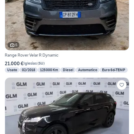
6
Range Rover Velar R Dynamic
21.000 €
Iglesias
(
SU
)
Usato
02/2018
125000 Km
Diesel
Automatico
Euro 6d-TEMP