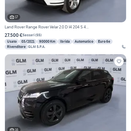
17
Land Rover Range Rover Velar 2.0 D I4 204 S 4...
27.500 €
Sassari
(
SS
)
Usato
03/2021
90000 Km
Ibrida
Automatico
Euro 6e
Rivenditore
GLM S.P.A.
16