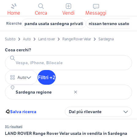
Home
Cerca
Vendi
Messaggi
panda usata sardegna privati
nissan terrano usato sa
Ricerche
Subito
Auto
Land rover
Range Rover Velar
Sardegna
Cosa cerchi?
Filtri +2
Auto
Salva ricerca
Dal più rilevante
31 risultati
LAND ROVER Range Rover Velar usata in vendita in Sardegna