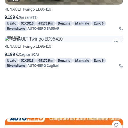
RENAULT Twingo ED95410
9.199 €
Sassari
(
SS
)
Usato
02/2018
45172 Km
Benzina
Manuale
Euro 6
Rivenditore
AUTOHERO SASSARI
10
RENAULT Twingo ED95410
9.199 €
Cagliari
(
CA
)
Usato
02/2018
45172 Km
Benzina
Manuale
Euro 6
Rivenditore
AUTOHERO Cagliari