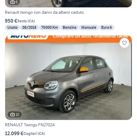
6
Renault twingo con danni da albero caduto
950 €
Sestu
(
CA
)
Usato
08/2018
75000 Km
Benzina
Manuale
Euro 6
10
RENAULT Twingo FN27024
12.099 €
Cagliari
(
CA
)