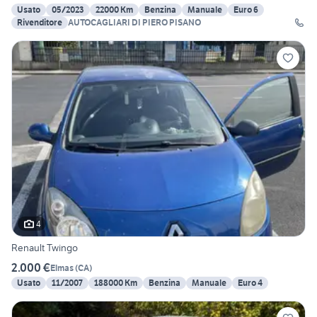
Usato
05/2023
22000 Km
Benzina
Manuale
Euro 6
Rivenditore
AUTOCAGLIARI DI PIERO PISANO
4
Renault Twingo
2.000 €
Elmas
(
CA
)
Usato
11/2007
188000 Km
Benzina
Manuale
Euro 4