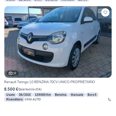
19
Renault Twingo 1.0 BENZINA 70CV UNICO PROPRIETARIO
8.500 €
Quartucciu
(
CA
)
Usato
06/2015
139000 Km
Benzina
Manuale
Euro 5
Rivenditore
VKM AUTO