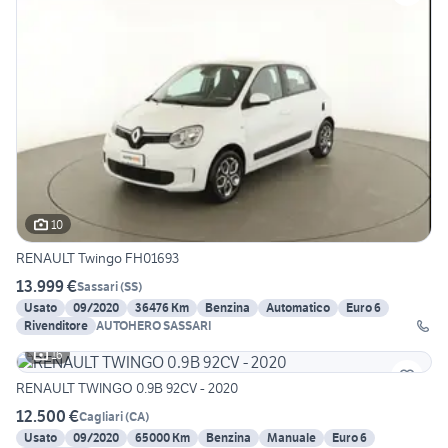
10
RENAULT Twingo FH01693
13.999 €
Sassari
(
SS
)
Usato
09/2020
36476 Km
Benzina
Automatico
Euro 6
Rivenditore
AUTOHERO SASSARI
16
RENAULT TWINGO 0.9B 92CV - 2020
12.500 €
Cagliari
(
CA
)
Usato
09/2020
65000 Km
Benzina
Manuale
Euro 6