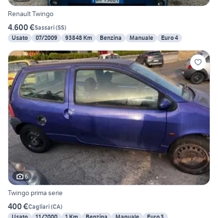
Renault Twingo
4.600 €
Sassari
(
SS
)
Usato
07/2009
93848 Km
Benzina
Manuale
Euro 4
6
Twingo prima serie
400 €
Cagliari
(
CA
)
Usato
11/2000
1 Km
Benzina
Manuale
Euro 3