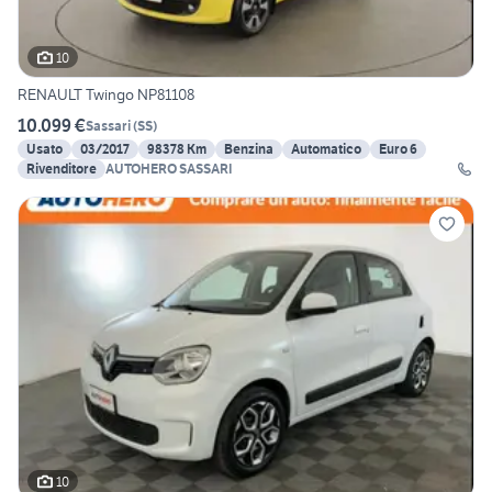
10
RENAULT Twingo NP81108
10.099 €
Sassari
(
SS
)
Usato
03/2017
98378 Km
Benzina
Automatico
Euro 6
Rivenditore
AUTOHERO SASSARI
10