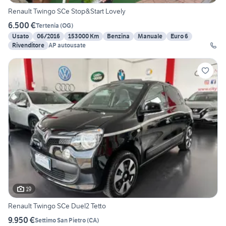
Renault Twingo SCe Stop&Start Lovely
6.500 €
Tertenia
(
OG
)
Usato
06/2016
153000 Km
Benzina
Manuale
Euro 6
Rivenditore
AP autousate
19
Renault Twingo SCe Duel2 Tetto
9.950 €
Settimo San Pietro
(
CA
)