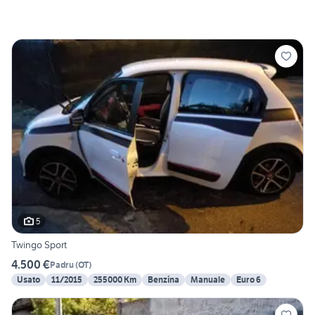
5
Twingo Sport
4.500 €
Padru
(
OT
)
Usato
11/2015
255000 Km
Benzina
Manuale
Euro 6