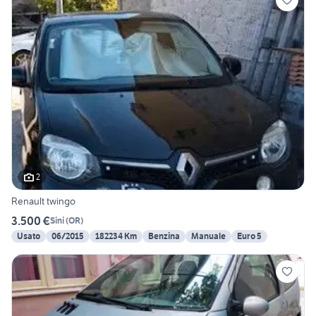
2
Renault twingo
3.500 €
Sini
(
OR
)
Usato
06/2015
182234 Km
Benzina
Manuale
Euro 5