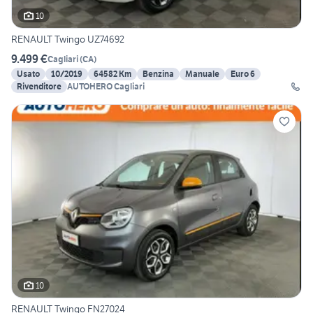
10
RENAULT Twingo UZ74692
9.499 €
Cagliari
(
CA
)
Usato
10/2019
64582 Km
Benzina
Manuale
Euro 6
Rivenditore
AUTOHERO Cagliari
10
RENAULT Twingo FN27024