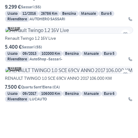
9.299 €
Sassari
(
SS
)
Usato
12/2016
26786 Km
Benzina
Manuale
Euro 6
Rivenditore
AUTOHERO SASSARI
8
Renault Twingo 1.2 16V Live
5.400 €
Sassari
(
SS
)
Usato
09/2013
102000 Km
Benzina
Manuale
Euro 5
Rivenditore
AutoShop -Sassari-
11
RENAULT TWINGO 1.0 SCE 69CV ANNO 2017 106.000 KM
7.500 €
Quartu Sant'Elena
(
CA
)
Usato
09/2017
106000 Km
Benzina
Manuale
Euro 6
Rivenditore
LUCAUTO