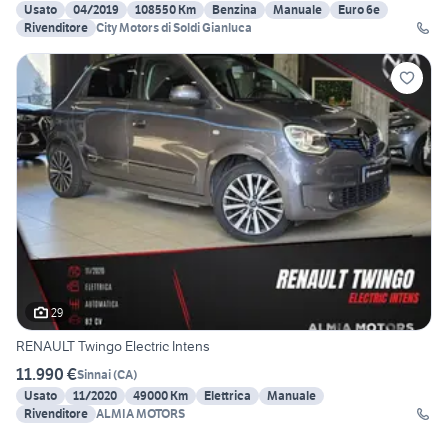
Usato
04/2019
108550 Km
Benzina
Manuale
Euro 6e
Rivenditore
City Motors di Soldi Gianluca
29
RENAULT Twingo Electric Intens
11.990 €
Sinnai
(
CA
)
Usato
11/2020
49000 Km
Elettrica
Manuale
Rivenditore
ALMIA MOTORS