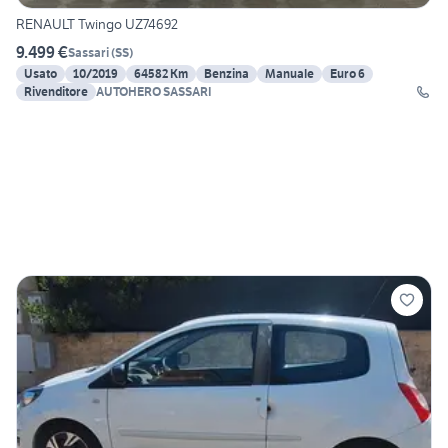
RENAULT Twingo UZ74692
9.499 €
Sassari
(
SS
)
Usato
10/2019
64582 Km
Benzina
Manuale
Euro 6
Rivenditore
AUTOHERO SASSARI