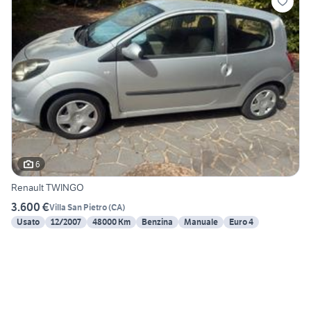
6
Renault TWINGO
3.600 €
Villa San Pietro
(
CA
)
Usato
12/2007
48000 Km
Benzina
Manuale
Euro 4