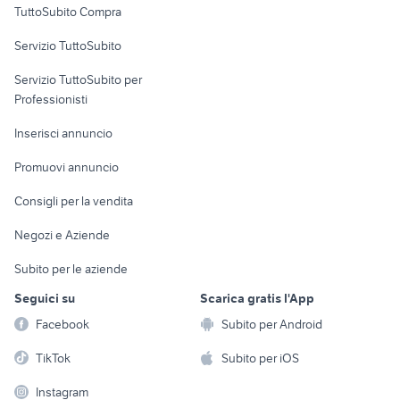
TuttoSubito Compra
commerciali
Servizio TuttoSubito
elettronica
per la casa e la
sports e hobby
Servizio TuttoSubito per
persona
Informatica
Animali
Professionisti
Arredamento e
Console e
Accessori per
Casalinghi
Inserisci annuncio
Videogiochi
animali
Elettrodomestici
Promuovi annuncio
Audio/Video
Musica e Film
Giardino e Fai da te
Consigli per la vendita
Fotografia
Libri e Riviste
Abbigliamento e
Negozi e Aziende
Telefonia
Strumenti Musicali
Accessori
Subito per le aziende
Sports
Tutto per i bambini
Seguici su
Scarica gratis l'App
Biciclette
Facebook
Subito per Android
Collezionismo
TikTok
Subito per iOS
Instagram