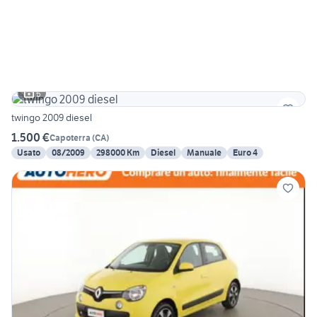
6
twingo 2009 diesel
1.500 €
Capoterra
(
CA
)
Usato
08/2009
298000 Km
Diesel
Manuale
Euro 4