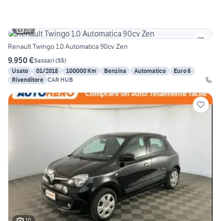
29
Renault Twingo 1.0 Automatica 90cv Zen
9.950 €
Sassari
(
SS
)
Usato
01/2018
100000 Km
Benzina
Automatico
Euro 6
Rivenditore
CAR HUB
10