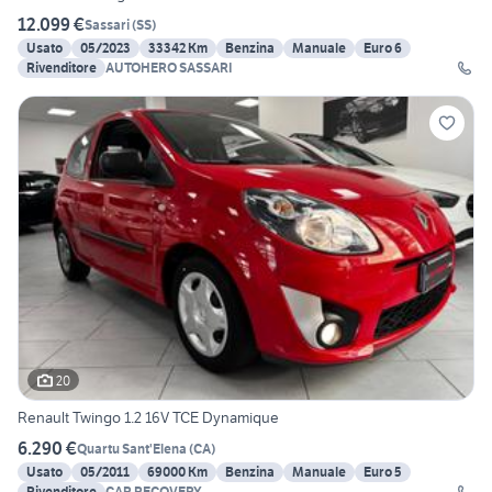
12.099 €
Sassari
(
SS
)
Usato
05/2023
33342 Km
Benzina
Manuale
Euro 6
Rivenditore
AUTOHERO SASSARI
20
Renault Twingo 1.2 16V TCE Dynamique
6.290 €
Quartu Sant'Elena
(
CA
)
Usato
05/2011
69000 Km
Benzina
Manuale
Euro 5
Rivenditore
CAR RECOVERY