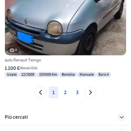
4
auto Renault Twingo
1.100 €
Sinnai
(
CA
)
Usato
12/2005
235000 Km
Benzina
Manuale
Euro 4
1
2
3
Più cercati
Correlati
Richerche simili
Suggerimenti