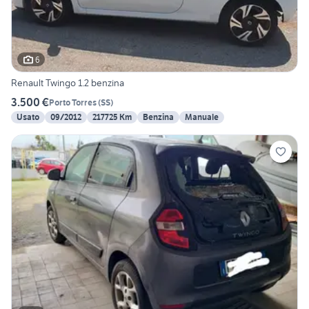
6
Renault Twingo 1.2 benzina
3.500 €
Porto Torres
(
SS
)
Usato
09/2012
217725 Km
Benzina
Manuale