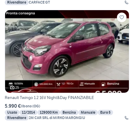
Rivenditore
CARFACE GT
25
Renault Twingo 1.2 16V Night&Day FINANZIABILE
5.990 €
Ilbono
(
OG
)
Usato
12/2014
129000 Km
Benzina
Manuale
Euro 5
Rivenditore
2M CAR SRL di MIRKO MARONGIU