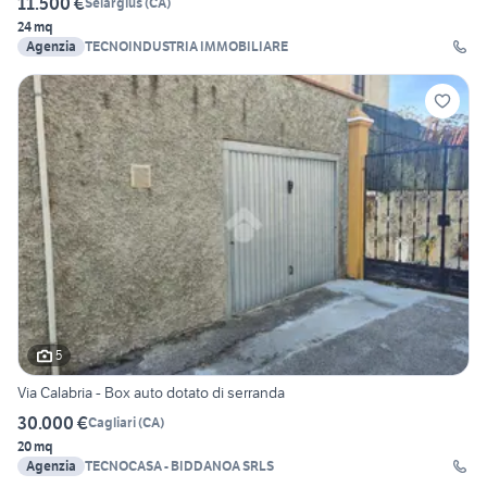
11.500 €
Selargius
(
CA
)
24 mq
Agenzia
TECNOINDUSTRIA IMMOBILIARE
5
Via Calabria - Box auto dotato di serranda
30.000 €
Cagliari
(
CA
)
20 mq
Agenzia
TECNOCASA - BIDDANOA SRLS