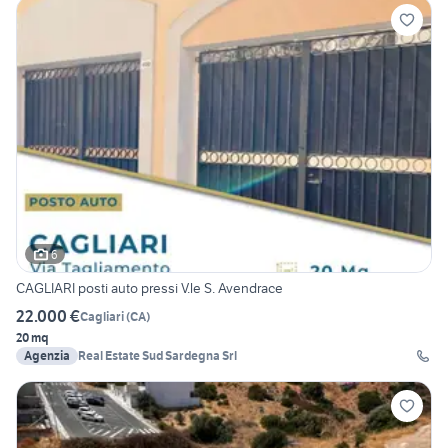
6
CAGLIARI posti auto pressi V.le S. Avendrace
22.000 €
Cagliari
(
CA
)
20 mq
Agenzia
Real Estate Sud Sardegna Srl