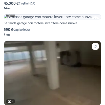
45.000 €
Cagliari
(
CA
)
24 mq
5
Serranda garage con motore invertitore come nuova
590 €
Cagliari
(
CA
)
7 mq
4