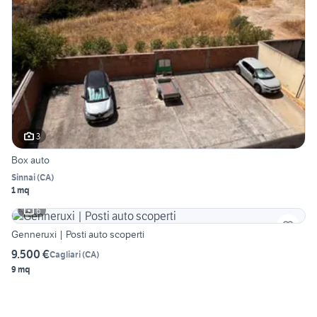
3
Box auto
Sinnai
(
CA
)
1 mq
6
Genneruxi | Posti auto scoperti
9.500 €
Cagliari
(
CA
)
9 mq