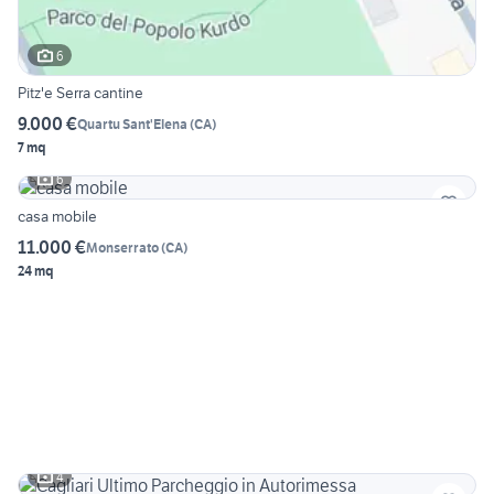
6
Pitz'e Serra cantine
9.000 €
Quartu Sant'Elena
(
CA
)
7 mq
6
casa mobile
11.000 €
Monserrato
(
CA
)
24 mq
4