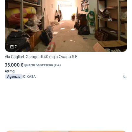
7
Via Cagliari. Garage di 40 mq a Quartu S.E
35.000 €
Quartu Sant'Elena
(
CA
)
40 mq
Agenzia
CIKASA