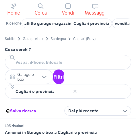
Home
Cerca
Vendi
Messaggi
affitto garage magazzini Cagliari provincia
vendita ga
Ricerche
Subito
Garage e box
Sardegna
Cagliari (Prov)
Cosa cerchi?
Garage e
Filtri
box
Salva ricerca
Dal più recente
195 risultati
Annunci in Garage e box a Cagliari e provincia