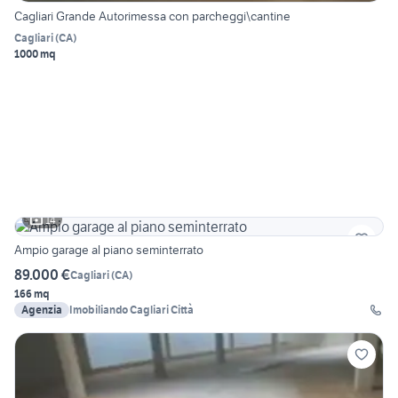
Cagliari Grande Autorimessa con parcheggi\cantine
Cagliari
(
CA
)
1000 mq
14
Ampio garage al piano seminterrato
89.000 €
Cagliari
(
CA
)
166 mq
Agenzia
Imobiliando Cagliari Città