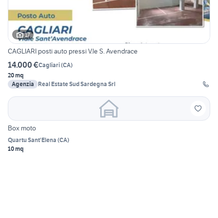
17
CAGLIARI posti auto pressi V.le S. Avendrace
14.000 €
Cagliari
(
CA
)
20 mq
Agenzia
Real Estate Sud Sardegna Srl
Box moto
Quartu Sant'Elena
(
CA
)
10 mq