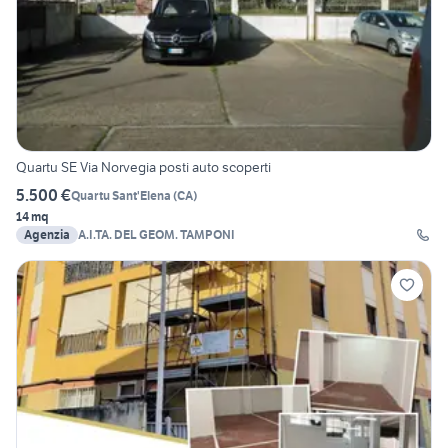
Quartu SE Via Norvegia posti auto scoperti
5.500 €
Quartu Sant'Elena
(
CA
)
14 mq
Agenzia
A.I.TA. DEL GEOM. TAMPONI