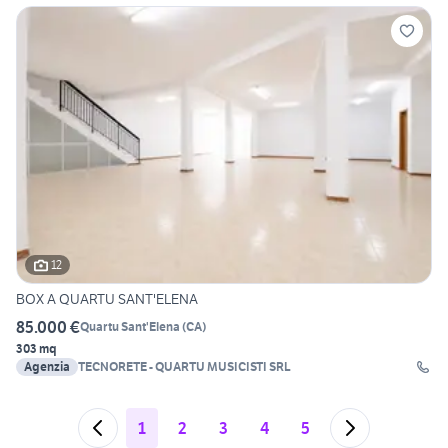
12
BOX A QUARTU SANT'ELENA
85.000 €
Quartu Sant'Elena
(
CA
)
303 mq
Agenzia
TECNORETE - QUARTU MUSICISTI SRL
1
2
3
4
5