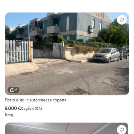
6
Posto Auto in autorimessa coperta
9.000 €
Cagliari
(
CA
)
9 mq