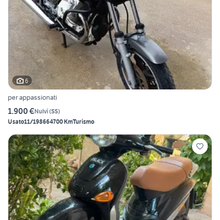
6
per appassionati
1.900 €
Nulvi
(
SS
)
Usato
11/1986
64700 Km
Turismo