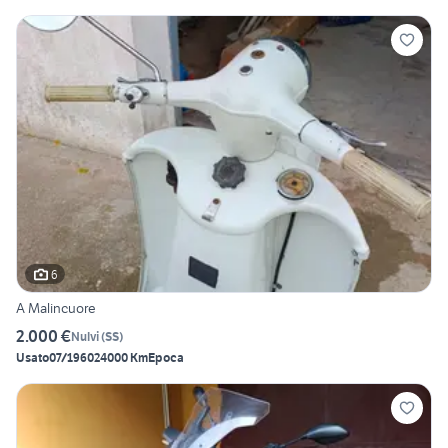
6
A Malincuore
2.000 €
Nulvi
(
SS
)
Usato
07/1960
24000 Km
Epoca