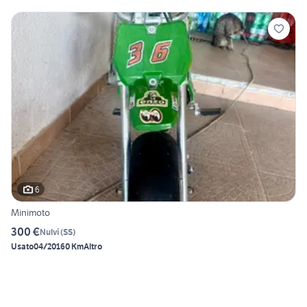
6
Minimoto
300 €
Nulvi
(
SS
)
Usato
04/2016
0 Km
Altro