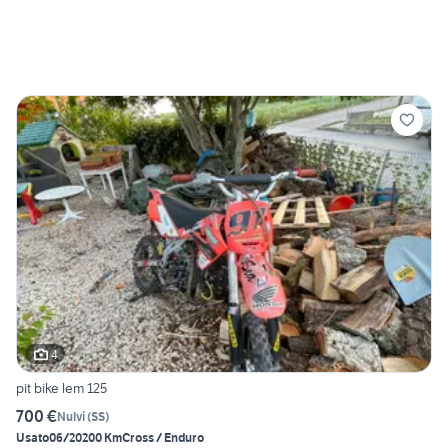
4
pit bike lem 125
700 €
Nulvi
(
SS
)
Usato
06/2020
0 Km
Cross / Enduro