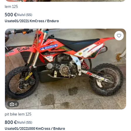
lem 125
500 €
Nulvi
(
SS
)
Usato
01/2022
1 Km
Cross / Enduro
4
pit bike lem 125
800 €
Nulvi
(
SS
)
Usato
01/2022
1000 Km
Cross / Enduro