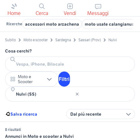
Home
Cerca
Vendi
Messaggi
accessori moto arzachena
moto usate calangianus
Ricerche
Subito
Moto e scooter
Sardegna
Sassari (Prov)
Nulvi
Cosa cerchi?
Moto e
Filtri
Scooter
Salva ricerca
Dal più recente
8 risultati
Annunci in Moto e scooter a Nulvi