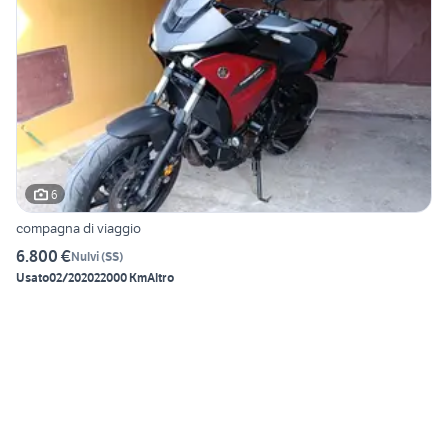
6
compagna di viaggio
6.800 €
Nulvi
(
SS
)
Usato
02/2020
22000 Km
Altro