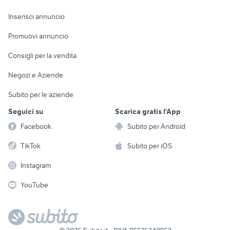
Arredamento e
Console e
Accessori per
Casalinghi
Inserisci annuncio
Videogiochi
animali
Elettrodomestici
Promuovi annuncio
Audio/Video
Musica e Film
Giardino e Fai da te
Consigli per la vendita
Fotografia
Libri e Riviste
Abbigliamento e
Negozi e Aziende
Telefonia
Strumenti Musicali
Accessori
Subito per le aziende
Sports
Tutto per i bambini
Seguici su
Scarica gratis l'App
Biciclette
Facebook
Subito per Android
Collezionismo
TikTok
Subito per iOS
Instagram
YouTube