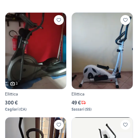
3
Ellittica
Ellittica
300 €
49 €
Cagliari
(
CA
)
Sassari
(
SS
)