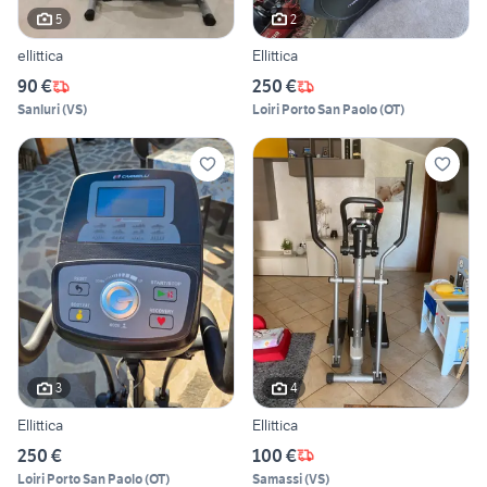
5
2
ellittica
Ellittica
90 €
250 €
Sanluri
(
VS
)
Loiri Porto San Paolo
(
OT
)
3
4
Ellittica
Ellittica
250 €
100 €
Loiri Porto San Paolo
(
OT
)
Samassi
(
VS
)