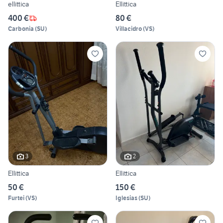
ellittica
Ellittica
400 €
80 €
Carbonia
(
SU
)
Villacidro
(
VS
)
3
2
Ellittica
Ellittica
50 €
150 €
Furtei
(
VS
)
Iglesias
(
SU
)