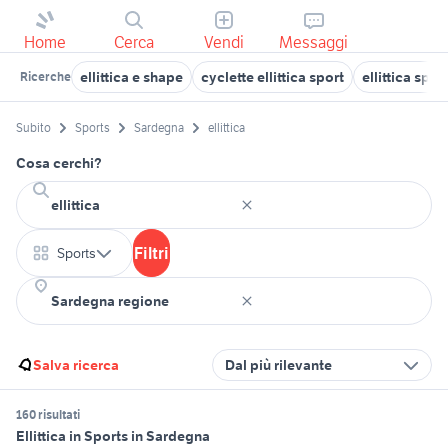
Home
Cerca
Vendi
Messaggi
ellittica e shape
cyclette ellittica sport
ellittica spo
Ricerche
Subito
Sports
Sardegna
ellittica
Cosa cerchi?
Filtri
Sports
Salva ricerca
Dal più rilevante
160 risultati
Ellittica in Sports in Sardegna