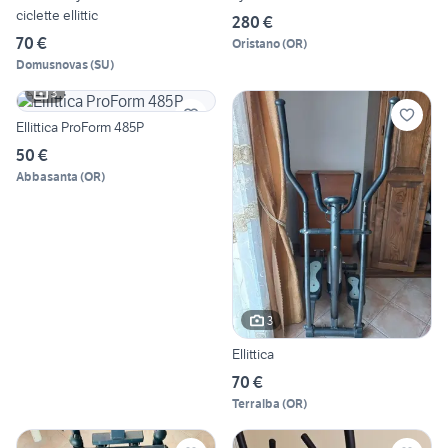
ciclette ellittic
280 €
70 €
Oristano
(
OR
)
Domusnovas
(
SU
)
3
Ellittica ProForm 485P
50 €
Abbasanta
(
OR
)
3
Ellittica
70 €
Terralba
(
OR
)