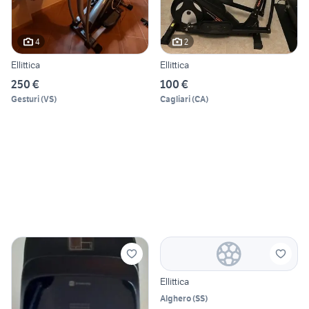
4
2
Ellittica
Ellittica
250 €
100 €
Gesturi
(
VS
)
Cagliari
(
CA
)
Ellittica
Alghero
(
SS
)