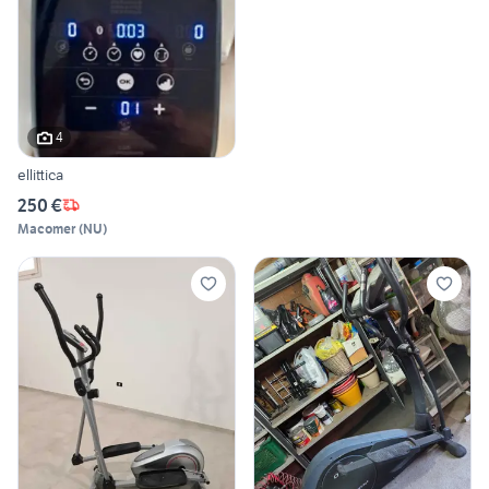
4
ellittica
250 €
Macomer
(
NU
)