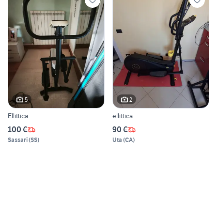
5
2
Ellittica
ellittica
100 €
90 €
Sassari
(
SS
)
Uta
(
CA
)