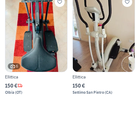
6
Ellittica
Ellittica
150 €
150 €
Olbia
(
OT
)
Settimo San Pietro
(
CA
)