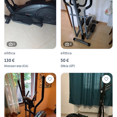
6
4
ellittica
ellittica
130 €
50 €
Monserrato
(
CA
)
Olbia
(
OT
)