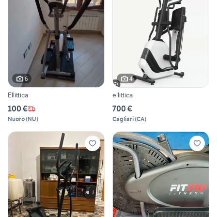
6
4
Ellittica
ellittica
100 €
700 €
Nuoro
(
NU
)
Cagliari
(
CA
)