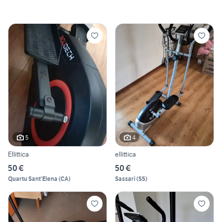
5
4
Ellittica
ellittica
50 €
50 €
Quartu Sant'Elena
(
CA
)
Sassari
(
SS
)