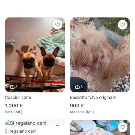
3
3
Cuccioli cane
Bassotto fulvo originale
1.000 €
900 €
Patti
(
ME
)
Messina
(
ME
)
Si regalano cani