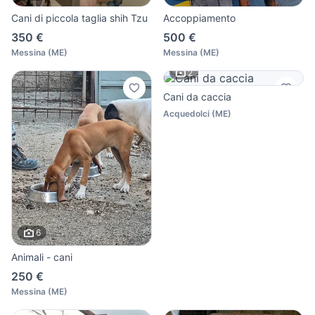
Cani di piccola taglia shih Tzu
Accoppiamento
350 €
500 €
Messina
(
ME
)
Messina
(
ME
)
2
Cani da caccia
Acquedolci
(
ME
)
6
Animali - cani
250 €
Messina
(
ME
)