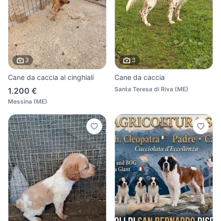
3
3
Cane da caccia al cinghiali
Cane da caccia
Santa Teresa di Riva
(
ME
)
1.200 €
Messina
(
ME
)