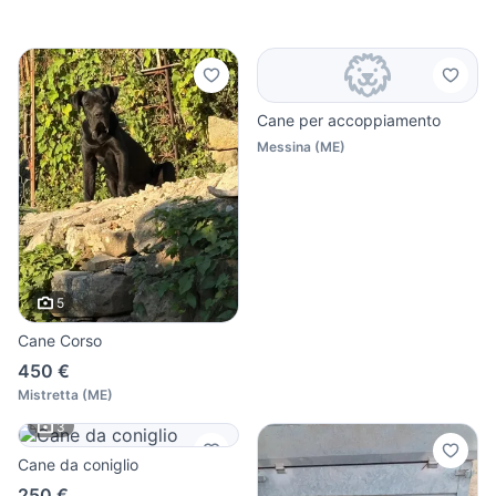
Cane per accoppiamento
Messina
(
ME
)
5
Cane Corso
450 €
Mistretta
(
ME
)
3
Cane da coniglio
250 €