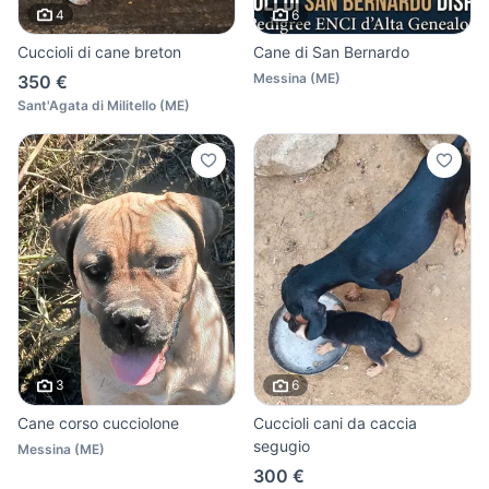
4
6
Cuccioli di cane breton
Cane di San Bernardo
Messina
(
ME
)
350 €
Sant'Agata di Militello
(
ME
)
3
6
Cane corso cucciolone
Cuccioli cani da caccia
segugio
Messina
(
ME
)
300 €