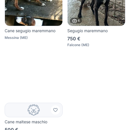
4
Cane segugio maremmano
Segugio maremmano
Messina
(
ME
)
750 €
Falcone
(
ME
)
Cane maltese maschio
500 €