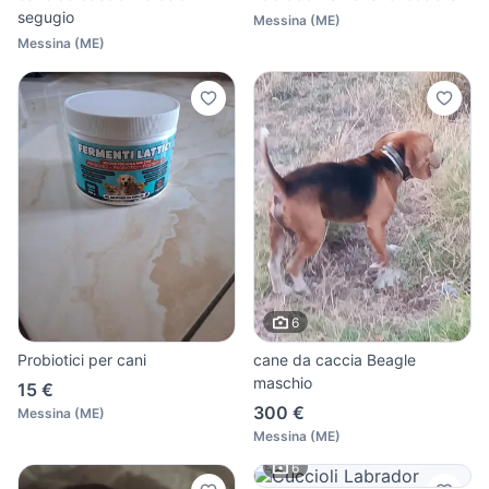
segugio
Messina
(
ME
)
Messina
(
ME
)
6
Probiotici per cani
cane da caccia Beagle
maschio
15 €
300 €
Messina
(
ME
)
Messina
(
ME
)
6