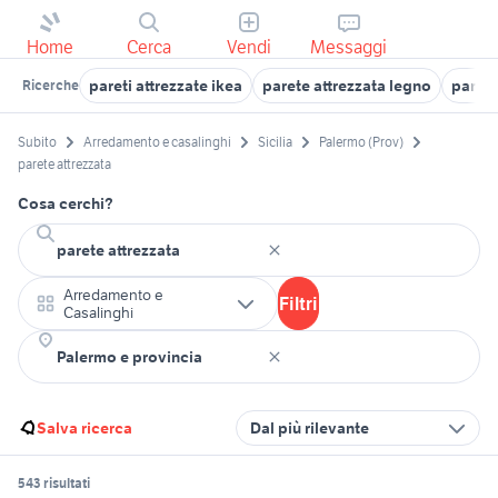
Home
Cerca
Vendi
Messaggi
pareti attrezzate ikea
parete attrezzata legno
pareti
Ricerche
Subito
Arredamento e casalinghi
Sicilia
Palermo (Prov)
parete attrezzata
Cosa cerchi?
Arredamento e
Filtri
Casalinghi
Salva ricerca
Dal più rilevante
543 risultati