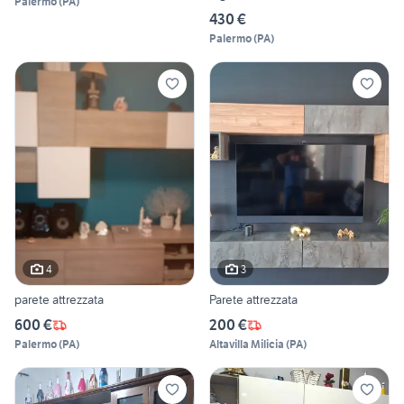
Palermo
(
PA
)
430 €
Palermo
(
PA
)
4
3
parete attrezzata
Parete attrezzata
600 €
200 €
Palermo
(
PA
)
Altavilla Milicia
(
PA
)