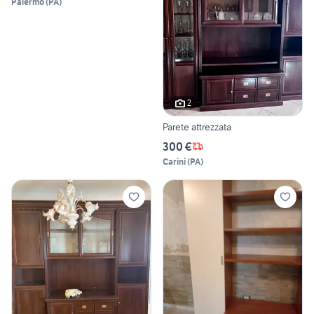
Palermo
(
PA
)
2
Parete attrezzata
300 €
Carini
(
PA
)