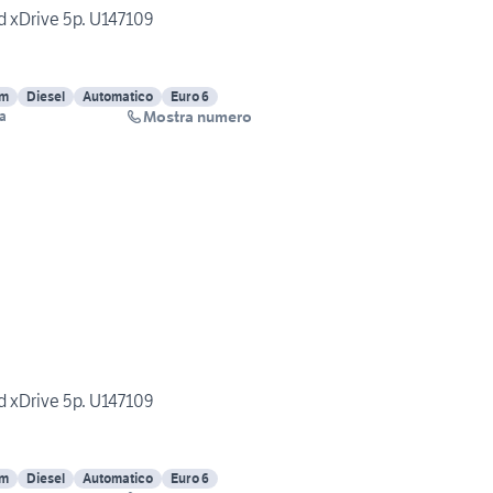
d xDrive 5p. U147109
Km
Diesel
Automatico
Euro 6
Mostra numero
pa
d xDrive 5p. U147109
Km
Diesel
Automatico
Euro 6