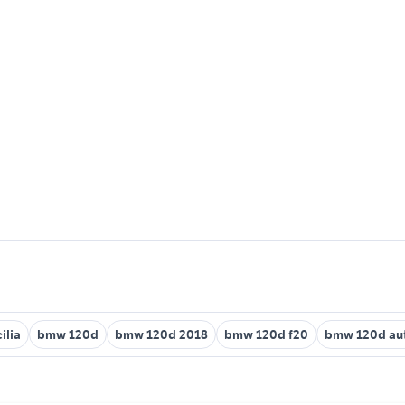
ilia
bmw 120d
bmw 120d 2018
bmw 120d f20
bmw 120d au