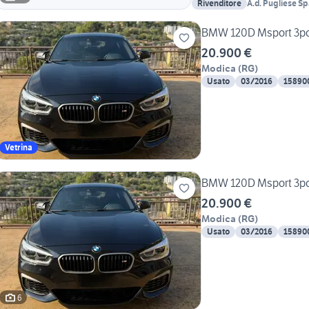
Rivenditore
A.d. Pugliese S
BMW 120D Msport 3po
20.900 €
Modica
(
RG
)
Usato
03/2016
15890
Vetrina
BMW 120D Msport 3po
20.900 €
Modica
(
RG
)
Usato
03/2016
15890
6