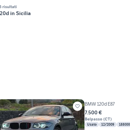
6 risultati
20d in Sicilia
BMW 120d E87
7.500 €
Belpasso
(
CT
)
Usato
12/2009
18800