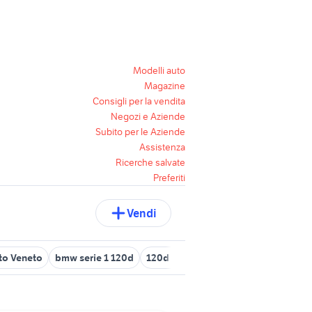
Modelli auto
Magazine
Consigli per la vendita
Negozi e Aziende
Subito per le Aziende
Assistenza
Ricerche salvate
Preferiti
Vendi
to Veneto
bmw serie 1 120d
120d msport
bmw serie 1 120d ac