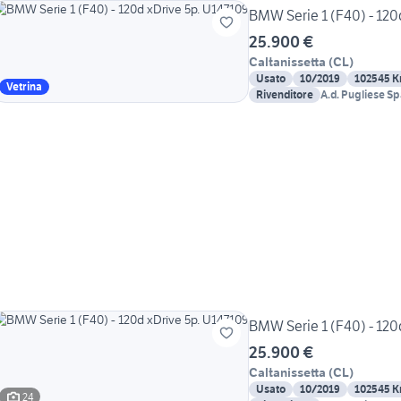
BMW Serie 1 (F40) - 120
25.900 €
Caltanissetta
(
CL
)
Usato
10/2019
102545 
Vetrina
Rivenditore
A.d. Pugliese S
BMW Serie 1 (F40) - 120
25.900 €
Caltanissetta
(
CL
)
Usato
10/2019
102545 
24