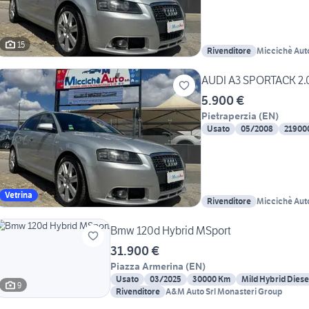
15
Rivenditore
Miccichè Auto
AUDI A3 SPORTACK 2.0
5.900 €
Pietraperzia
(
EN
)
Usato
05/2008
21900
Vetrina
Rivenditore
Miccichè Auto
Bmw 120d Hybrid MSport
31.900 €
Piazza Armerina
(
EN
)
Usato
03/2025
30000 Km
Mild Hybrid Diese
9
Rivenditore
A&M Auto Srl Monasteri Group