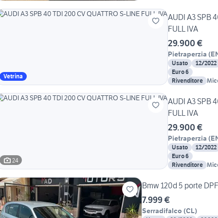
AUDI A3 SPB 4
FULL IVA
29.900 €
Pietraperzia
(
E
Usato
12/2022
Euro 6
Vetrina
Rivenditore
Micc
AUDI A3 SPB 4
FULL IVA
29.900 €
Pietraperzia
(
E
Usato
12/2022
Euro 6
24
Rivenditore
Micc
Bmw 120d 5 porte DPF
7.999 €
Serradifalco
(
CL
)