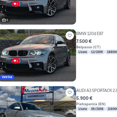
6
BMW 120d E87
7.500 €
Belpasso
(
CT
)
Usato
12/2009
18800
Vetrina
AUDI A3 SPORTACK 2.0
5.900 €
Pietraperzia
(
EN
)
Usato
05/2008
21900