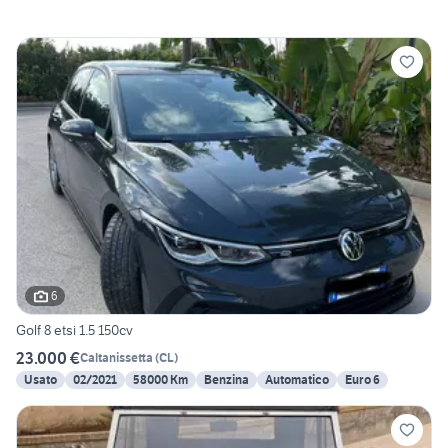
6
Golf 8 etsi 1.5 150cv
23.000 €
Caltanissetta
(
CL
)
Usato
02/2021
58000 Km
Benzina
Automatico
Euro 6