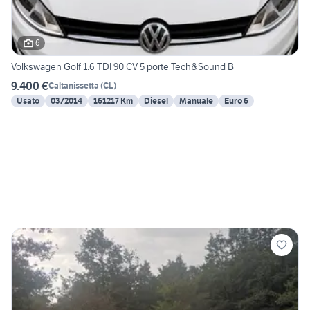
6
Volkswagen Golf 1.6 TDI 90 CV 5 porte Tech&Sound B
9.400 €
Caltanissetta
(
CL
)
Usato
03/2014
161217 Km
Diesel
Manuale
Euro 6