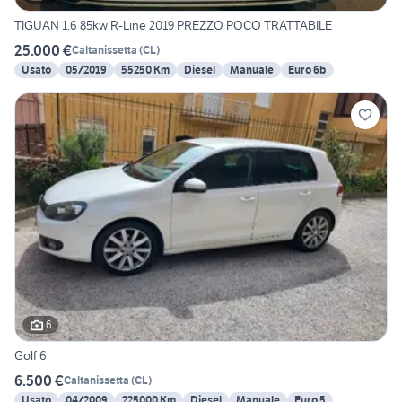
TIGUAN 1.6 85kw R-Line 2019 PREZZO POCO TRATTABILE
25.000 €
Caltanissetta
(
CL
)
Usato
05/2019
55250 Km
Diesel
Manuale
Euro 6b
6
Golf 6
6.500 €
Caltanissetta
(
CL
)
Usato
04/2009
225000 Km
Diesel
Manuale
Euro 5