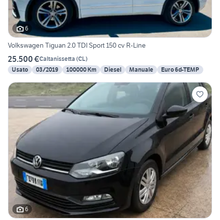
6
Volkswagen Tiguan 2.0 TDI Sport 150 cv R-Line
25.500 €
Caltanissetta
(
CL
)
Usato
03/2019
100000 Km
Diesel
Manuale
Euro 6d-TEMP
6