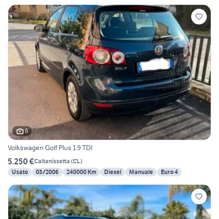
6
Volkswagen Golf Plus 1.9 TDI
5.250 €
Caltanissetta
(
CL
)
Usato
03/2006
240000 Km
Diesel
Manuale
Euro 4