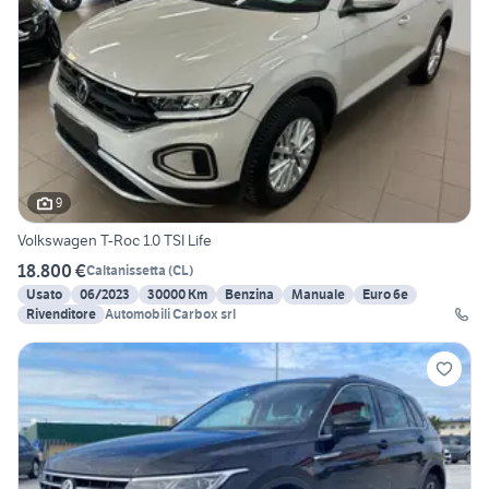
9
Volkswagen T-Roc 1.0 TSI Life
18.800 €
Caltanissetta
(
CL
)
Usato
06/2023
30000 Km
Benzina
Manuale
Euro 6e
Rivenditore
Automobili Carbox srl