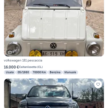
4
volkswagen 181 pescaccia
16.000 €
Caltanissetta
(
CL
)
Usato
05/1980
70000 Km
Benzina
Manuale