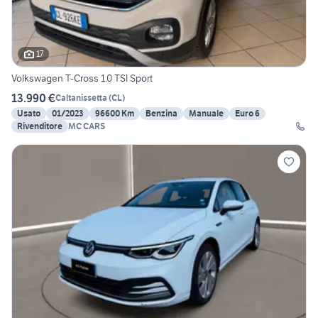
17
Volkswagen T-Cross 1.0 TSI Sport
13.990 €
Caltanissetta
(
CL
)
Usato
01/2023
96600 Km
Benzina
Manuale
Euro 6
Rivenditore
MC CARS