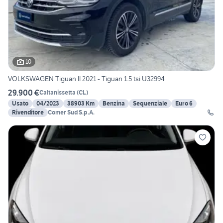
10
VOLKSWAGEN Tiguan II 2021 - Tiguan 1.5 tsi U32994
29.900 €
Caltanissetta
(
CL
)
Usato
04/2023
38903 Km
Benzina
Sequenziale
Euro 6
Rivenditore
Comer Sud S.p.A.