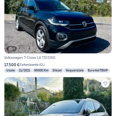
6
Volkswagen T-Cross 1.6 TDI DSG
17.500 €
Caltanissetta
(
CL
)
Usato
11/2021
99000 Km
Diesel
Sequenziale
Euro 6d-TEMP