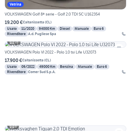
Vetrina
VOLKSWAGEN Golf 8ª serie - Golf 2.0 TDI SC U162354
19.200 €
Caltanissetta
(
CL
)
Usato
11/2020
94000 Km
Diesel
Manuale
Euro 6
Rivenditore
A.d. Pugliese Spa
15
VOLKSWAGEN Polo VI 2022 - Polo 1.0 tsi Life U32073
17.900 €
Caltanissetta
(
CL
)
Usato
09/2022
49000 Km
Benzina
Manuale
Euro 6
Rivenditore
Comer Sud S.p.A.
6