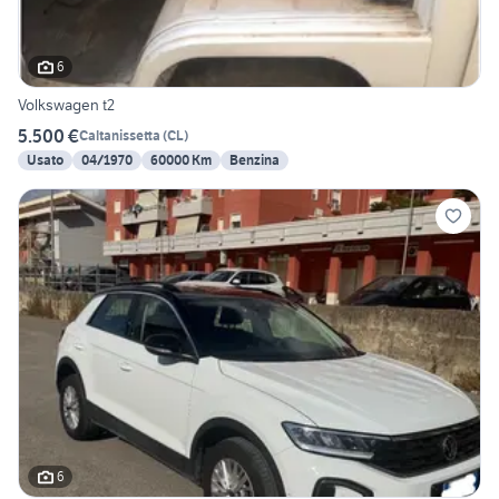
6
Volkswagen t2
5.500 €
Caltanissetta
(
CL
)
Usato
04/1970
60000 Km
Benzina
6