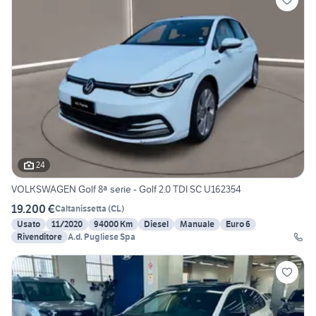
24
VOLKSWAGEN Golf 8ª serie - Golf 2.0 TDI SC U162354
19.200 €
Caltanissetta
(
CL
)
Usato
11/2020
94000 Km
Diesel
Manuale
Euro 6
Rivenditore
A.d. Pugliese Spa