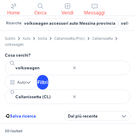
Home
Cerca
Vendi
Messaggi
volkswagen accessori auto Messina provincia
volksw
Ricerche
Subito
Auto
Sicilia
Caltanissetta (Prov)
Caltanissetta
volkswagen
Cosa cerchi?
Filtri
Auto
Salva ricerca
Dal più recente
30 risultati