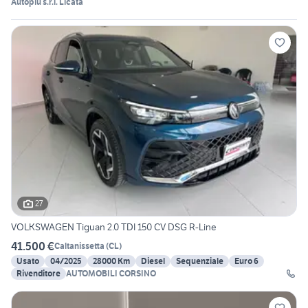
Autopiù s.r.l. Licata
27
VOLKSWAGEN Tiguan 2.0 TDI 150 CV DSG R-Line
41.500 €
Caltanissetta
(
CL
)
Usato
04/2025
28000 Km
Diesel
Sequenziale
Euro 6
Rivenditore
AUTOMOBILI CORSINO