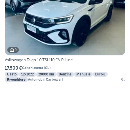
9
Volkswagen Taigo 1.0 TSI 110 CV R-Line
17.500 €
Caltanissetta
(
CL
)
Usato
12/2022
29000 Km
Benzina
Manuale
Euro 6
Rivenditore
Automobili Carbox srl