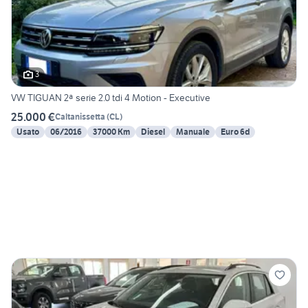
3
VW TIGUAN 2ª serie 2.0 tdi 4 Motion - Executive
25.000 €
Caltanissetta
(
CL
)
Usato
06/2016
37000 Km
Diesel
Manuale
Euro 6d