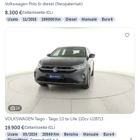
Volkswagen Polo 6r diesel (Neopatentati)
8.300 €
Caltanissetta
(
CL
)
Usato
11/2015
199000 Km
Diesel
Manuale
Euro 6
14
VOLKSWAGEN Taigo - Taigo 1.0 tsi Life 110cv U28713
19.900 €
Caltanissetta
(
CL
)
Usato
03/2024
20569 Km
Benzina
Manuale
Euro 6
Rivenditore
Comer Sud S.p.A.