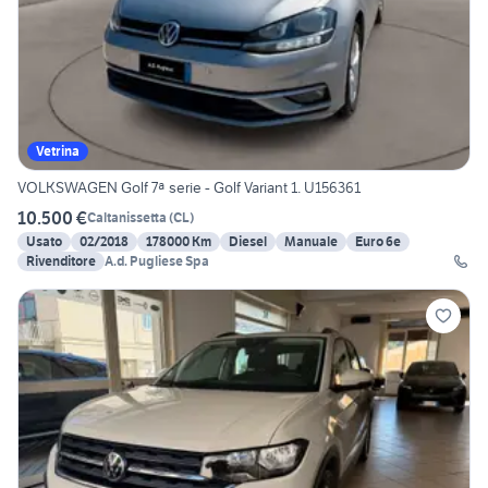
Vetrina
VOLKSWAGEN Golf 7ª serie - Golf Variant 1. U156361
10.500 €
Caltanissetta
(
CL
)
Usato
02/2018
178000 Km
Diesel
Manuale
Euro 6e
Rivenditore
A.d. Pugliese Spa