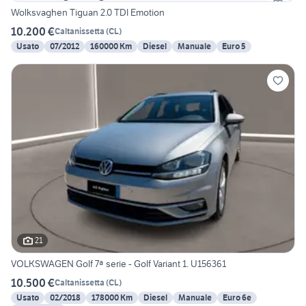
Wolksvaghen Tiguan 2.0 TDI Emotion
10.200 €
Caltanissetta
(
CL
)
Usato
07/2012
160000 Km
Diesel
Manuale
Euro 5
21
VOLKSWAGEN Golf 7ª serie - Golf Variant 1. U156361
10.500 €
Caltanissetta
(
CL
)
Usato
02/2018
178000 Km
Diesel
Manuale
Euro 6e