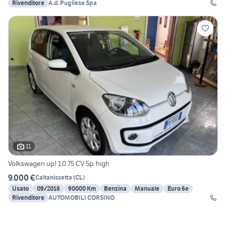
Rivenditore
A.d. Pugliese Spa
11
Volkswagen up! 1.0 75 CV 5p. high
9.000 €
Caltanissetta
(
CL
)
Usato
09/2016
90000 Km
Benzina
Manuale
Euro 6e
Rivenditore
AUTOMOBILI CORSINO