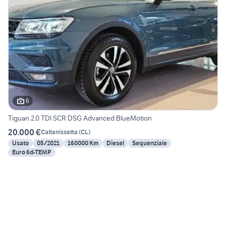
6
Tiguan 2.0 TDI SCR DSG Advanced BlueMotion
20.000 €
Caltanissetta
(
CL
)
Usato
05/2021
160000 Km
Diesel
Sequenziale
Euro 6d-TEMP