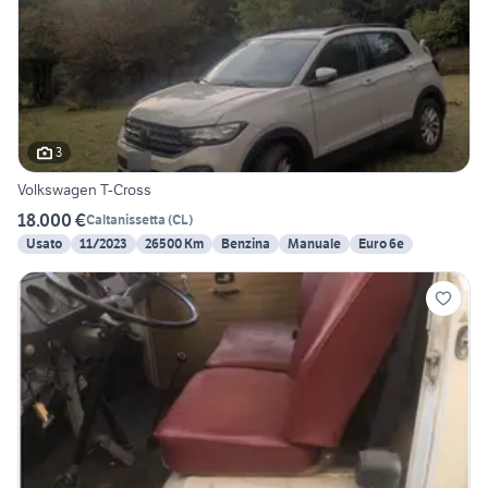
3
Volkswagen T-Cross
18.000 €
Caltanissetta
(
CL
)
Usato
11/2023
26500 Km
Benzina
Manuale
Euro 6e