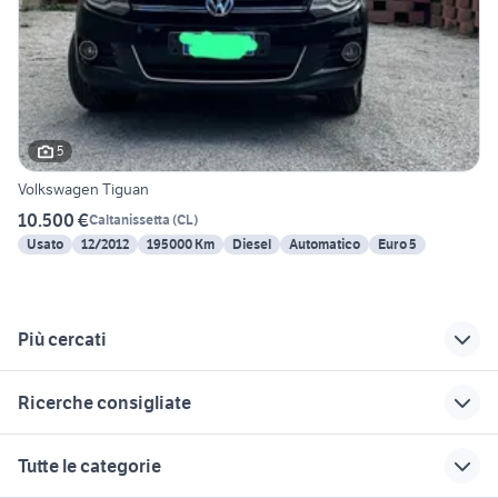
5
Volkswagen Tiguan
10.500 €
Caltanissetta
(
CL
)
Usato
12/2012
195000 Km
Diesel
Automatico
Euro 5
Più cercati
Correlati
Richerche simili
Suggerimenti
Ricerche consigliate
volkswagen
volkswagen
volkswagen ancona
zafferana etnea
Bagheria
e provincia
volkswagen Casoria
auto volkswagen scirocco
Tutte le categorie
volkswagen Enna
volkswagen
volkswagen amato
chiave bulloni antifurto
volkswagen auto Castelfidardo
provincia
Caltagirone