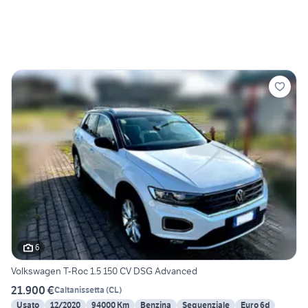
6
Volkswagen T-Roc 1.5 150 CV DSG Advanced
21.900 €
Caltanissetta
(
CL
)
Usato
12/2020
94000 Km
Benzina
Sequenziale
Euro 6d