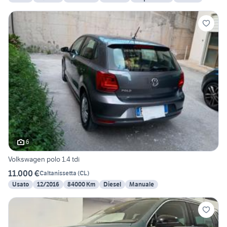
6
Volkswagen polo 1.4 tdi
11.000 €
Caltanissetta
(
CL
)
Usato
12/2016
84000 Km
Diesel
Manuale