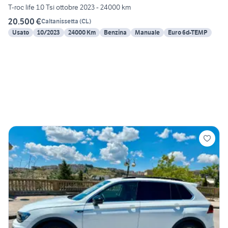
T-roc life 1.0 Tsi ottobre 2023 - 24000 km
20.500 €
Caltanissetta
(
CL
)
Usato
10/2023
24000 Km
Benzina
Manuale
Euro 6d-TEMP