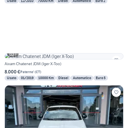
Usato
12/2010
70000 Km
Diesel
Automatico
Euro 2
3
Aixam Chatenet JDM (Iger X-Too)
8.000 €
Paterno'
(
CT
)
Usato
01/2019
10000 Km
Diesel
Automatico
Euro 5