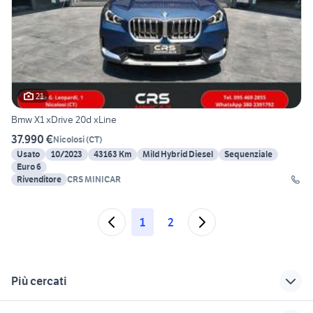
21
Bmw X1 xDrive 20d xLine
37.990 €
Nicolosi
(
CT
)
Usato
10/2023
43163 Km
Mild Hybrid Diesel
Sequenziale
Euro 6
Rivenditore
CRS MINICAR
1
2
Più cercati
Correlati
Richerche simili
Suggerimenti