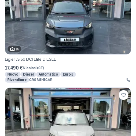
16
Ligier JS 50 DCI Elite DIESEL
17.490 €
Nicolosi
(
CT
)
Nuovo
Diesel
Automatico
Euro 5
Rivenditore
CRS MINICAR