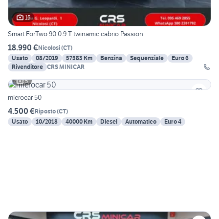
15
Smart ForTwo 90 0.9 T twinamic cabrio Passion
18.990 €
Nicolosi
(
CT
)
Usato
08/2019
57583 Km
Benzina
Sequenziale
Euro 6
Rivenditore
CRS MINICAR
5
microcar 50
4.500 €
Riposto
(
CT
)
Usato
10/2018
40000 Km
Diesel
Automatico
Euro 4