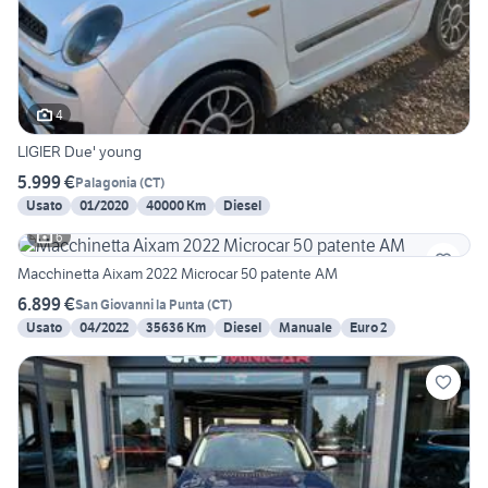
4
LIGIER Due' young
5.999 €
Palagonia
(
CT
)
Usato
01/2020
40000 Km
Diesel
6
Macchinetta Aixam 2022 Microcar 50 patente AM
6.899 €
San Giovanni la Punta
(
CT
)
Usato
04/2022
35636 Km
Diesel
Manuale
Euro 2