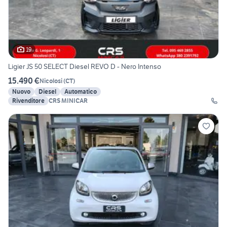
19
Ligier JS 50 SELECT Diesel REVO D - Nero Intenso
15.490 €
Nicolosi
(
CT
)
Nuovo
Diesel
Automatico
Rivenditore
CRS MINICAR