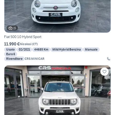
15
Fiat 500 1.0 Hybrid Sport
11.990 €
Nicolosi
(
CT
)
Usato
02/2021
44685 Km
Mild Hybrid Benzina
Manuale
Euro 6
Rivenditore
CRS MINICAR