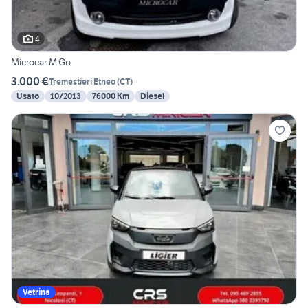
4
Microcar M.Go
3.000 €
Tremestieri Etneo
(
CT
)
Usato
10/2013
76000 Km
Diesel
Vetrina