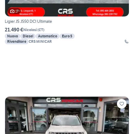
17
Ligier JS JS50 DCI Ultimate
21.490 €
Nicolosi
(
CT
)
Nuovo
Diesel
Automatico
Euro 5
Rivenditore
CRS MINICAR