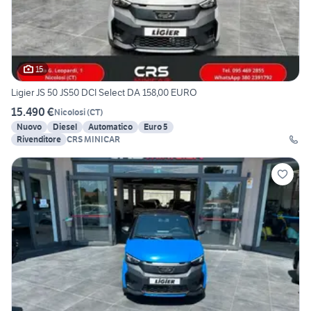
15
Ligier JS 50 JS50 DCI Select DA 158,00 EURO
15.490 €
Nicolosi
(
CT
)
Nuovo
Diesel
Automatico
Euro 5
Rivenditore
CRS MINICAR