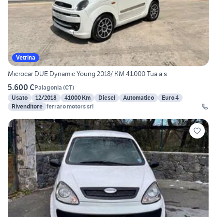
Vetrina
Microcar DUE Dynamic Young 2018/ KM 41.000 Tua a s
5.600 €
Palagonia
(
CT
)
Usato
12/2018
41000 Km
Diesel
Automatico
Euro 4
Rivenditore
ferraro motors srl