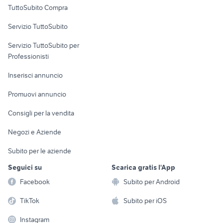
Uffici e Locali
TuttoSubito Compra
commerciali
Servizio TuttoSubito
elettronica
per la casa e la
sports e hobby
Servizio TuttoSubito per
persona
Informatica
Animali
Professionisti
Arredamento e
Console e
Accessori per
Casalinghi
Inserisci annuncio
Videogiochi
animali
Elettrodomestici
Promuovi annuncio
Audio/Video
Musica e Film
Giardino e Fai da te
Consigli per la vendita
Fotografia
Libri e Riviste
Abbigliamento e
Negozi e Aziende
Telefonia
Strumenti Musicali
Accessori
Subito per le aziende
Sports
Tutto per i bambini
Seguici su
Scarica gratis l'App
Biciclette
Facebook
Subito per Android
Collezionismo
TikTok
Subito per iOS
Instagram