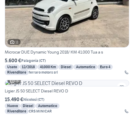
11
Microcar DUE Dynamic Young 2018/ KM 41.000 Tua a s
5.600 €
Palagonia
(
CT
)
Usato
12/2018
41000 Km
Diesel
Automatico
Euro 4
Rivenditore
ferraro motors srl
18
Ligier JS 50 SELECT Diesel REVO D
15.490 €
Nicolosi
(
CT
)
Nuovo
Diesel
Automatico
Rivenditore
CRS MINICAR