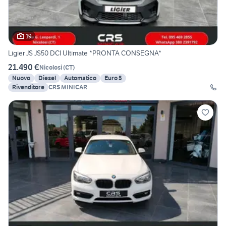
19
Ligier JS JS50 DCI Ultimate *PRONTA CONSEGNA*
21.490 €
Nicolosi
(
CT
)
Nuovo
Diesel
Automatico
Euro 5
Rivenditore
CRS MINICAR