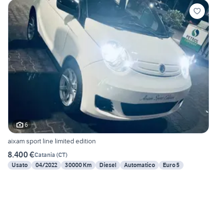
6
aixam sport line limited edition
8.400 €
Catania
(
CT
)
Usato
04/2022
30000 Km
Diesel
Automatico
Euro 5