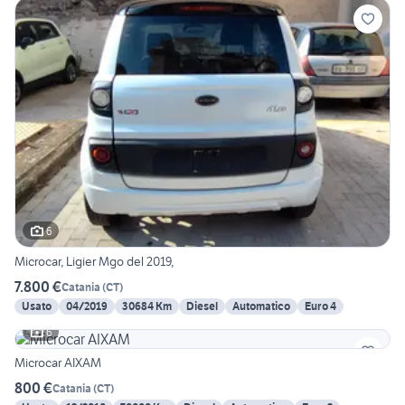
6
Microcar, Ligier Mgo del 2019,
7.800 €
Catania
(
CT
)
Usato
04/2019
30684 Km
Diesel
Automatico
Euro 4
6
Microcar AIXAM
800 €
Catania
(
CT
)