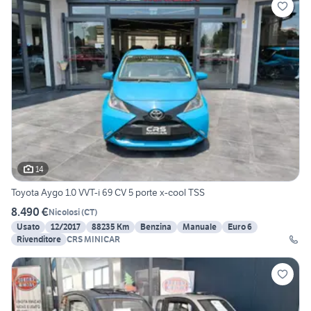
14
Toyota Aygo 1.0 VVT-i 69 CV 5 porte x-cool TSS
8.490 €
Nicolosi
(
CT
)
Usato
12/2017
88235 Km
Benzina
Manuale
Euro 6
Rivenditore
CRS MINICAR