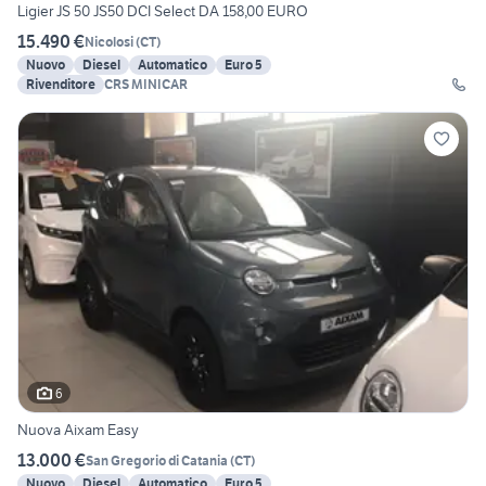
Ligier JS 50 JS50 DCI Select DA 158,00 EURO
15.490 €
Nicolosi
(
CT
)
Nuovo
Diesel
Automatico
Euro 5
Rivenditore
CRS MINICAR
6
Nuova Aixam Easy
13.000 €
San Gregorio di Catania
(
CT
)
Nuovo
Diesel
Automatico
Euro 5