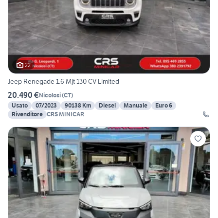
22
Jeep Renegade 1.6 Mjt 130 CV Limited
20.490 €
Nicolosi
(
CT
)
Usato
07/2023
90138 Km
Diesel
Manuale
Euro 6
Rivenditore
CRS MINICAR