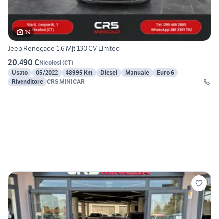
19
Jeep Renegade 1.6 Mjt 130 CV Limited
20.490 €
Nicolosi
(
CT
)
Usato
05/2022
48995 Km
Diesel
Manuale
Euro 6
Rivenditore
CRS MINICAR