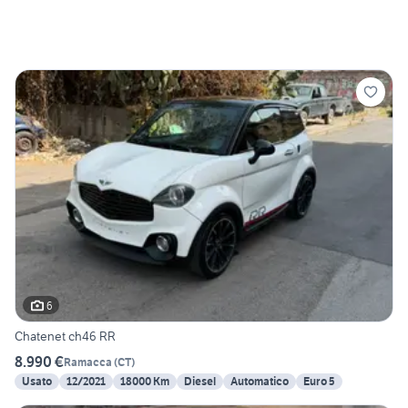
6
Chatenet ch46 RR
8.990 €
Ramacca
(
CT
)
Usato
12/2021
18000 Km
Diesel
Automatico
Euro 5