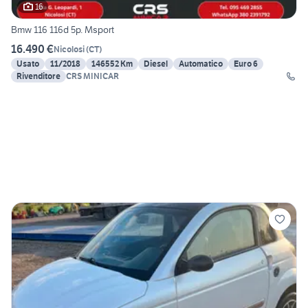
16
Bmw 116 116d 5p. Msport
16.490 €
Nicolosi
(
CT
)
Usato
11/2018
146552 Km
Diesel
Automatico
Euro 6
Rivenditore
CRS MINICAR