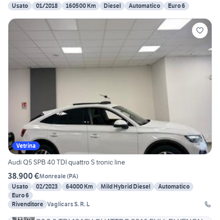
Usato
01/2018
160500 Km
Diesel
Automatico
Euro 6
Vetrina
Audi Q5 SPB 40 TDI quattro S tronic line
38.900 €
Monreale
(
PA
)
Usato
02/2023
64000 Km
Mild Hybrid Diesel
Automatico
Euro 6
Rivenditore
Vaglicars S. R. L
26