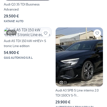
Audi Q3 35 TDI Business
Advanced
29.500 €
KATANE' AUTO
27
Audi A5 TDI 150 kW mHEV+ S
tronic Line edition
54.900 €
G&G AUTOKINO S.R.L
23
Audi A3 SPB S Line interno 2.0
TDI 150CV S-Tr...
29.900 €