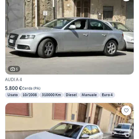
6
AUDI A 4
5.800 €
Cerda
(
PA
)
Usato
10/2008
310000 Km
Diesel
Manuale
Euro 4