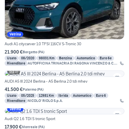
Vetrina
Audi A1 citycarver 1.0 TFSI 116CV S-Tronic 30
21.900 €
Borgetto
(
PA
)
Usato
08/2020
98031 Km
Benzina
Automatico
Euro 6e
Rivenditore
AUTOFFICINA TRINACRIA DI RAGONA VINCENZO & C.
SNC
18
AUDI A5 III 2024 Berlina - A5 Berlina 2.0 tdi mhev
41.500 €
Palermo
(
PA
)
Usato
05/2025
12981 Km
Ibrida
Automatico
Euro 6
Rivenditore
NICOLO' RIOLO S.p.A.
Vetrina
Audi Q2 1.6 TDI S tronic Sport
17.900 €
Monreale
(
PA
)