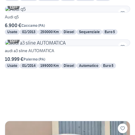
6
Audi q5
6.900 €
Caccamo
(
PA
)
Usato
02/2013
250000 Km
Diesel
Sequenziale
Euro 5
6
audi a3 sline AUTOMATICA
10.999 €
Palermo
(
PA
)
Usato
01/2014
199000 Km
Diesel
Automatico
Euro 5