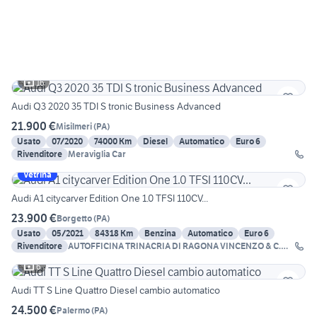
16
Audi Q3 2020 35 TDI S tronic Business Advanced
21.900 €
Misilmeri
(
PA
)
Usato
07/2020
74000 Km
Diesel
Automatico
Euro 6
Rivenditore
Meraviglia Car
Vetrina
Audi A1 citycarver Edition One 1.0 TFSI 110CV...
23.900 €
Borgetto
(
PA
)
Usato
05/2021
84318 Km
Benzina
Automatico
Euro 6
Rivenditore
AUTOFFICINA TRINACRIA DI RAGONA VINCENZO & C.
SNC
6
Audi TT S Line Quattro Diesel cambio automatico
24.500 €
Palermo
(
PA
)