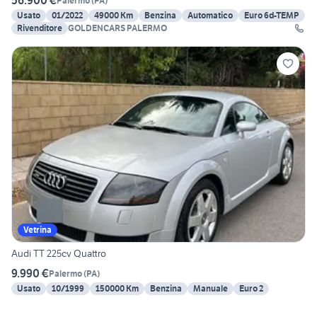
56.900 €
Palermo
(
PA
)
Usato
01/2022
49000 Km
Benzina
Automatico
Euro 6d-TEMP
Rivenditore
GOLDENCARS PALERMO
Vetrina
Audi TT 225cv Quattro
9.990 €
Palermo
(
PA
)
Usato
10/1999
150000 Km
Benzina
Manuale
Euro 2