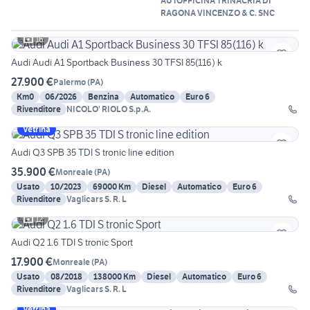
AUTOFFICINA TRINACRIA DI
RAGONA VINCENZO & C. SNC
16
Audi Audi A1 Sportback Business 30 TFSI 85(116) k
27.900 €
Palermo
(
PA
)
Km0
06/2026
Benzina
Automatico
Euro 6
Rivenditore
NICOLO' RIOLO S.p.A.
Vetrina
Audi Q3 SPB 35 TDI S tronic line edition
35.900 €
Monreale
(
PA
)
Usato
10/2023
69000 Km
Diesel
Automatico
Euro 6
Rivenditore
Vaglicars S. R. L
12
Audi Q2 1.6 TDI S tronic Sport
17.900 €
Monreale
(
PA
)
Usato
08/2018
138000 Km
Diesel
Automatico
Euro 6
Rivenditore
Vaglicars S. R. L
Vetrina