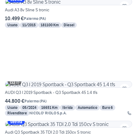
Audi A3 8v Sline S tronic
10.499 €
Palermo
(
PA
)
Usato
11/2015
181100 Km
Diesel
18
AUDI Q3 I 2019 Sportback - Q3 Sportback 45 1.4 tfs
44.800 €
Palermo
(
PA
)
Usato
05/2024
16651 Km
Ibrida
Automatico
Euro 6
Rivenditore
NICOLO' RIOLO S.p.A.
Vetrina
Audi Q3 Sportback 35 TDI 2.0 Tdi 150cv S tronic