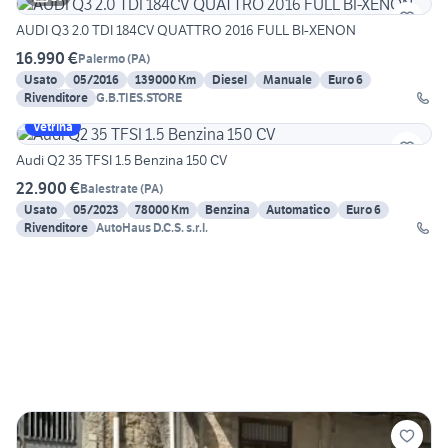
AUDI Q3 2.0 TDI 184CV QUATTRO 2016 FULL BI-XENON
16.990 €
Palermo
(
PA
)
Usato
05/2016
139000 Km
Diesel
Manuale
Euro 6
Rivenditore
G.B.TIES.STORE
Vetrina
Audi Q2 35 TFSI 1.5 Benzina 150 CV
22.900 €
Balestrate
(
PA
)
Usato
05/2023
78000 Km
Benzina
Automatico
Euro 6
Rivenditore
AutoHaus D.C.S. s.r.l.