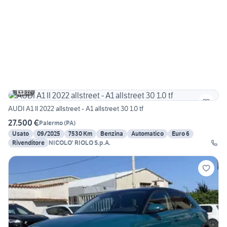
17
AUDI A1 II 2022 allstreet - A1 allstreet 30 1.0 tf
27.500 €
Palermo
(
PA
)
Usato
09/2025
7530 Km
Benzina
Automatico
Euro 6
Rivenditore
NICOLO' RIOLO S.p.A.