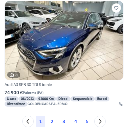
25
Audi A3 SPB 30 TDI S tronic
24.900 €
Palermo
(
PA
)
Usato
08/2022
92000 Km
Diesel
Sequenziale
Euro 6
Rivenditore
GOLDENCARS PALERMO
1
2
3
4
5