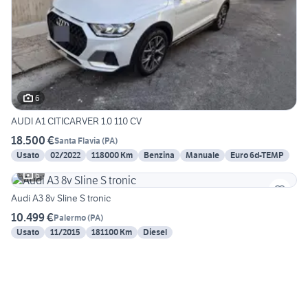
6
AUDI A1 CITICARVER 1.0 110 CV
18.500 €
Santa Flavia
(
PA
)
Usato
02/2022
118000 Km
Benzina
Manuale
Euro 6d-TEMP
6
Audi A3 8v Sline S tronic
10.499 €
Palermo
(
PA
)
Usato
11/2015
181100 Km
Diesel