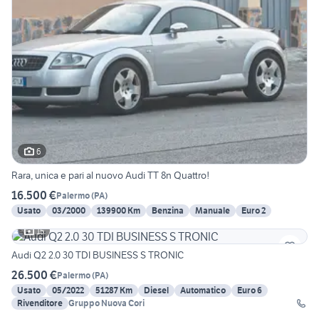
6
Rara, unica e pari al nuovo Audi TT 8n Quattro!
16.500 €
Palermo
(
PA
)
Usato
03/2000
139900 Km
Benzina
Manuale
Euro 2
15
Audi Q2 2.0 30 TDI BUSINESS S TRONIC
26.500 €
Palermo
(
PA
)
Usato
05/2022
51287 Km
Diesel
Automatico
Euro 6
Rivenditore
Gruppo Nuova Cori