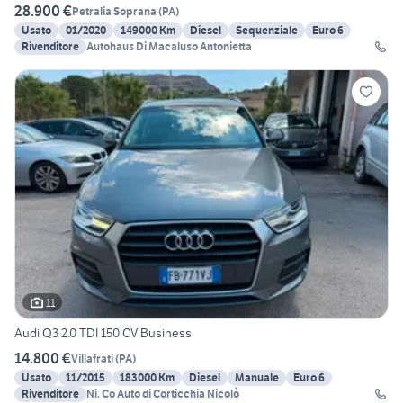
28.900 €
Petralia Soprana
(
PA
)
Usato
01/2020
149000 Km
Diesel
Sequenziale
Euro 6
Rivenditore
Autohaus Di Macaluso Antonietta
11
Audi Q3 2.0 TDI 150 CV Business
14.800 €
Villafrati
(
PA
)
Usato
11/2015
183000 Km
Diesel
Manuale
Euro 6
Rivenditore
Ni. Co Auto di Corticchia Nicolò