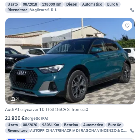
Usato
08/2018
138000 Km
Diesel
Automatico
Euro 6
Rivenditore
Vaglicars S. R. L
21
Audi A1 citycarver 1.0 TFSI 116CV S-Tronic 30
21.900 €
Borgetto
(
PA
)
Usato
08/2020
98031 Km
Benzina
Automatico
Euro 6e
Rivenditore
AUTOFFICINA TRINACRIA DI RAGONA VINCENZO & C.
SNC
Vetrina