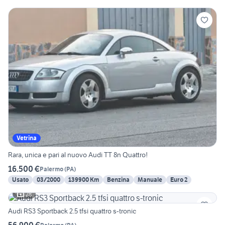
Vetrina
Rara, unica e pari al nuovo Audi TT 8n Quattro!
16.500 €
Palermo
(
PA
)
Usato
03/2000
139900 Km
Benzina
Manuale
Euro 2
28
Audi RS3 Sportback 2.5 tfsi quattro s-tronic