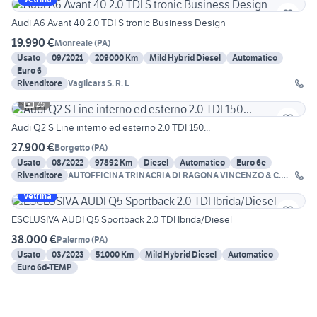
Audi A6 Avant 40 2.0 TDI S tronic Business Design
19.990 €
Monreale
(
PA
)
Usato
09/2021
209000 Km
Mild Hybrid Diesel
Automatico
Euro 6
Rivenditore
Vaglicars S. R. L
25
Audi Q2 S Line interno ed esterno 2.0 TDI 150...
27.900 €
Borgetto
(
PA
)
Usato
08/2022
97892 Km
Diesel
Automatico
Euro 6e
Rivenditore
AUTOFFICINA TRINACRIA DI RAGONA VINCENZO & C.
SNC
Vetrina
ESCLUSIVA AUDI Q5 Sportback 2.0 TDI Ibrida/Diesel
38.000 €
Palermo
(
PA
)
Usato
03/2023
51000 Km
Mild Hybrid Diesel
Automatico
Euro 6d-TEMP