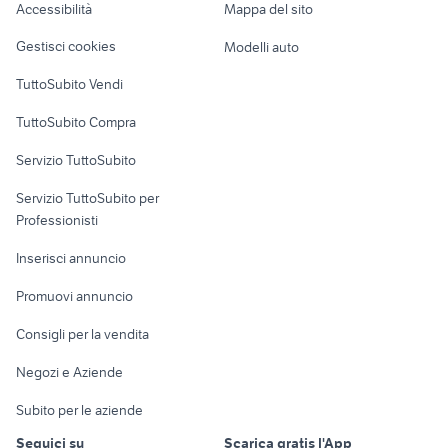
Accessibilità
Mappa del sito
Loft, mansarde e
Veicoli commerciali
altro
Gestisci cookies
Modelli auto
Case vacanza
TuttoSubito Vendi
Uffici e Locali
TuttoSubito Compra
commerciali
Servizio TuttoSubito
elettronica
per la casa e la
sports e hobby
Servizio TuttoSubito per
persona
Informatica
Animali
Professionisti
Arredamento e
Console e
Accessori per
Casalinghi
Inserisci annuncio
Videogiochi
animali
Elettrodomestici
Promuovi annuncio
Audio/Video
Musica e Film
Giardino e Fai da te
Consigli per la vendita
Fotografia
Libri e Riviste
Abbigliamento e
Negozi e Aziende
Telefonia
Strumenti Musicali
Accessori
Subito per le aziende
Sports
Tutto per i bambini
Seguici su
Scarica gratis l'App