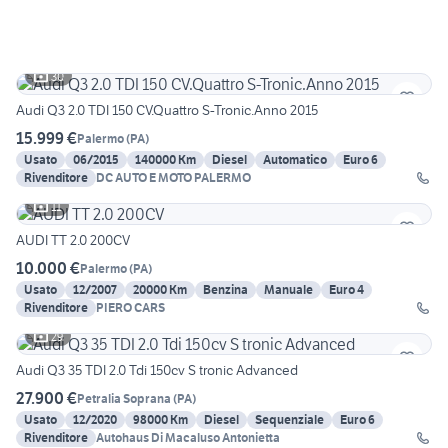
30
Audi Q3 2.0 TDI 150 CV.Quattro S-Tronic.Anno 2015
15.999 €
Palermo
(
PA
)
Usato
06/2015
140000 Km
Diesel
Automatico
Euro 6
Rivenditore
DC AUTO E MOTO PALERMO
11
AUDI TT 2.0 200CV
10.000 €
Palermo
(
PA
)
Usato
12/2007
20000 Km
Benzina
Manuale
Euro 4
Rivenditore
PIERO CARS
29
Audi Q3 35 TDI 2.0 Tdi 150cv S tronic Advanced
27.900 €
Petralia Soprana
(
PA
)
Usato
12/2020
98000 Km
Diesel
Sequenziale
Euro 6
Rivenditore
Autohaus Di Macaluso Antonietta