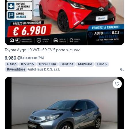
14
Toyota Aygo 1.0 VVT-i 69 CV 5 porte x-clusiv
6.980 €
Balestrate
(
PA
)
Usato
02/2015
109982 Km
Benzina
Manuale
Euro 5
Rivenditore
AutoHaus D.C.S. s.r.l.