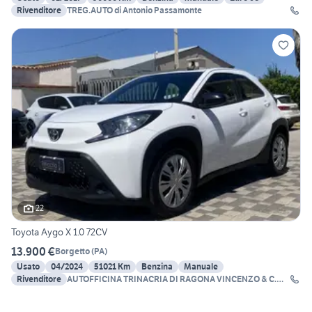
Rivenditore
TREG.AUTO di Antonio Passamonte
22
Toyota Aygo X 1.0 72CV
13.900 €
Borgetto
(
PA
)
Usato
04/2024
51021 Km
Benzina
Manuale
Rivenditore
AUTOFFICINA TRINACRIA DI RAGONA VINCENZO & C.
SNC