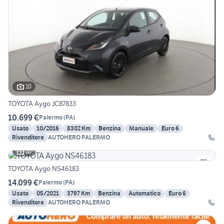
10
TOYOTA Aygo JC87833
10.699 €
Palermo
(
PA
)
Usato
10/2016
8302 Km
Benzina
Manuale
Euro 6
Rivenditore
AUTOHERO PALERMO
10
TOYOTA Aygo NS46183
14.099 €
Palermo
(
PA
)
Usato
05/2021
3797 Km
Benzina
Automatico
Euro 6
Rivenditore
AUTOHERO PALERMO