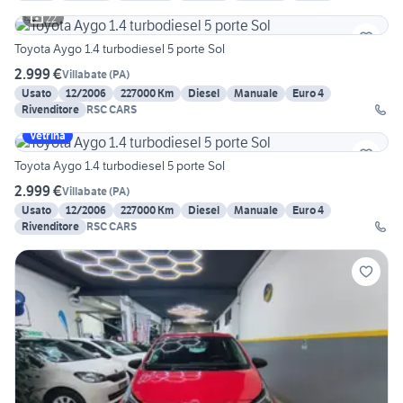
22
Toyota Aygo 1.4 turbodiesel 5 porte Sol
2.999 €
Villabate
(
PA
)
Usato
12/2006
227000 Km
Diesel
Manuale
Euro 4
Rivenditore
RSC CARS
Vetrina
Toyota Aygo 1.4 turbodiesel 5 porte Sol
2.999 €
Villabate
(
PA
)
Usato
12/2006
227000 Km
Diesel
Manuale
Euro 4
Rivenditore
RSC CARS