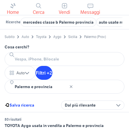
Home
Cerca
Vendi
Messaggi
mercedes classe b Palermo provincia
auto usate misi
Ricerche
Subito
Auto
Toyota
Aygo
Sicilia
Palermo (Prov)
Cosa cerchi?
Filtri +2
Auto
Salva ricerca
Dal più rilevante
80 risultati
TOYOTA Aygo usata in vendita a Palermo e provincia