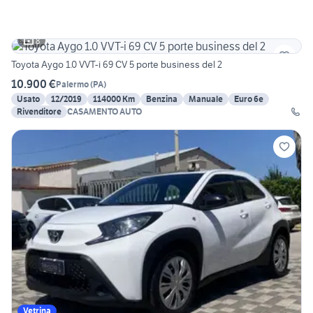
8
Toyota Aygo 1.0 VVT-i 69 CV 5 porte business del 2
10.900 €
Palermo
(
PA
)
Usato
12/2019
114000 Km
Benzina
Manuale
Euro 6e
Rivenditore
CASAMENTO AUTO
Vetrina