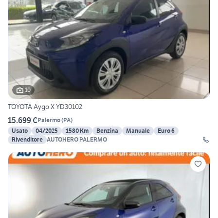
10
TOYOTA Aygo X YD30102
15.699 €
Palermo
(
PA
)
Usato
04/2025
1580 Km
Benzina
Manuale
Euro 6
Rivenditore
AUTOHERO PALERMO