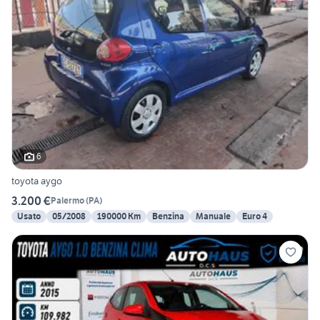
6
toyota aygo
3.200 €
Palermo
(
PA
)
Usato
05/2008
190000 Km
Benzina
Manuale
Euro 4