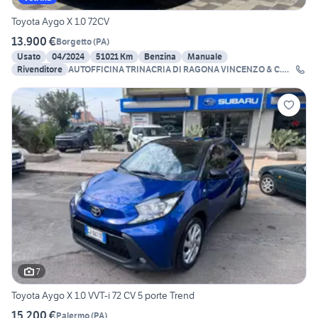
Toyota Aygo X 1.0 72CV
13.900 €
Borgetto
(
PA
)
Usato
04/2024
51021 Km
Benzina
Manuale
Rivenditore
AUTOFFICINA TRINACRIA DI RAGONA VINCENZO & C.
SNC
7
Toyota Aygo X 1.0 VVT-i 72 CV 5 porte Trend
15.200 €
Palermo
(
PA
)