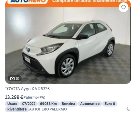
10
TOYOTA Aygo X VJ26326
13.299 €
Palermo
(
PA
)
Usato
07/2022
69058 Km
Benzina
Automatico
Euro 6
Rivenditore
AUTOHERO PALERMO