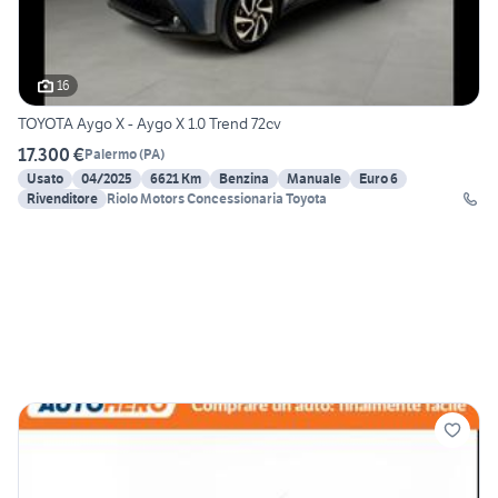
16
TOYOTA Aygo X - Aygo X 1.0 Trend 72cv
17.300 €
Palermo
(
PA
)
Usato
04/2025
6621 Km
Benzina
Manuale
Euro 6
Rivenditore
Riolo Motors Concessionaria Toyota