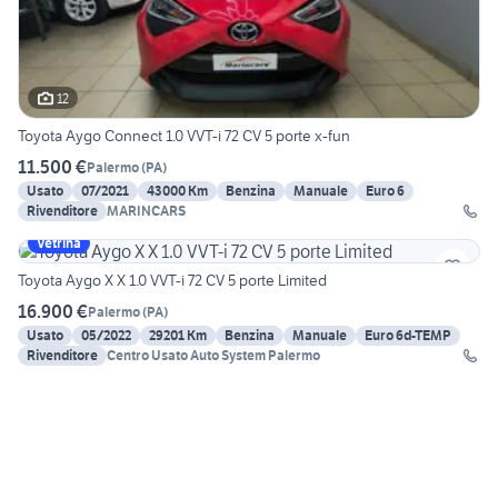
12
Toyota Aygo Connect 1.0 VVT-i 72 CV 5 porte x-fun
11.500 €
Palermo
(
PA
)
Usato
07/2021
43000 Km
Benzina
Manuale
Euro 6
Rivenditore
MARINCARS
Vetrina
Toyota Aygo X X 1.0 VVT-i 72 CV 5 porte Limited
16.900 €
Palermo
(
PA
)
Usato
05/2022
29201 Km
Benzina
Manuale
Euro 6d-TEMP
Rivenditore
Centro Usato Auto System Palermo