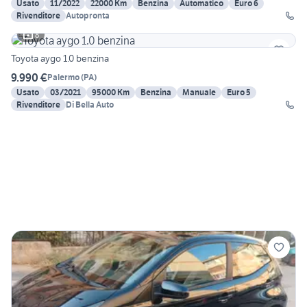
Usato
11/2022
22000 Km
Benzina
Automatico
Euro 6
Rivenditore
Autopronta
8
Toyota aygo 1.0 benzina
9.990 €
Palermo
(
PA
)
Usato
03/2021
95000 Km
Benzina
Manuale
Euro 5
Rivenditore
Di Bella Auto