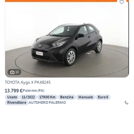
10
TOYOTA Aygo X PK48245
13.799 €
Palermo
(
PA
)
Usato
11/2022
17900 Km
Benzina
Manuale
Euro 6
Rivenditore
AUTOHERO PALERMO