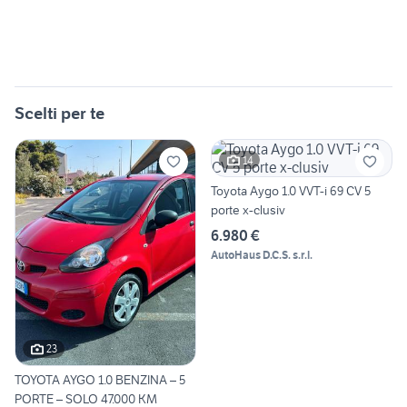
Scelti per te
14
Toyota Aygo 1.0 VVT-i 69 CV 5
porte x-clusiv
6.980 €
AutoHaus D.C.S. s.r.l.
23
TOYOTA AYGO 1.0 BENZINA – 5
PORTE – SOLO 47.000 KM