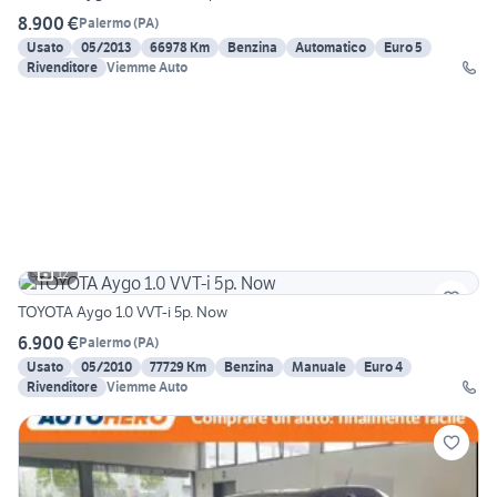
8.900 €
Palermo
(
PA
)
Usato
05/2013
66978 Km
Benzina
Automatico
Euro 5
Rivenditore
Viemme Auto
12
TOYOTA Aygo 1.0 VVT-i 5p. Now
6.900 €
Palermo
(
PA
)
Usato
05/2010
77729 Km
Benzina
Manuale
Euro 4
Rivenditore
Viemme Auto