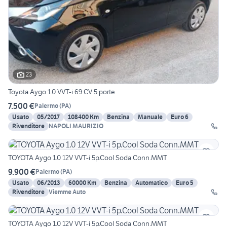
23
Toyota Aygo 1.0 VVT-i 69 CV 5 porte
7.500 €
Palermo
(
PA
)
Usato
05/2017
108400 Km
Benzina
Manuale
Euro 6
Rivenditore
NAPOLI MAURIZIO
TOYOTA Aygo 1.0 12V VVT-i 5p.Cool Soda Conn.MMT
9.900 €
Palermo
(
PA
)
Usato
06/2013
60000 Km
Benzina
Automatico
Euro 5
Rivenditore
Viemme Auto
TOYOTA Aygo 1.0 12V VVT-i 5p.Cool Soda Conn.MMT