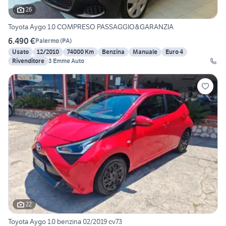
26
Toyota Aygo 1.0 COMPRESO PASSAGGIO&GARANZIA
6.490 €
Palermo
(
PA
)
Usato
12/2010
74000 Km
Benzina
Manuale
Euro 4
Rivenditore
3 Emme Auto
22
Toyota Aygo 1.0 benzina 02/2019 cv73