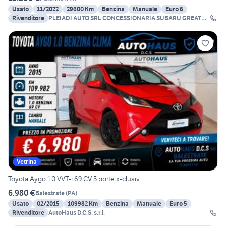
Usato
11/2022
29600 Km
Benzina
Manuale
Euro 6
Rivenditore
PLEIADI AUTO SRL CONCESSIONARIA SUBARU GREAT
WALL
Vetrina
Toyota Aygo 1.0 VVT-i 69 CV 5 porte x-clusiv
6.980 €
Balestrate
(
PA
)
Usato
02/2015
109982 Km
Benzina
Manuale
Euro 5
Rivenditore
AutoHaus D.C.S. s.r.l.