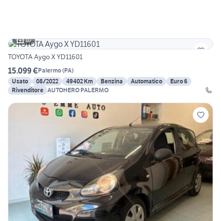
10
TOYOTA Aygo X YD11601
15.099 €
Palermo
(
PA
)
Usato
08/2022
49402 Km
Benzina
Automatico
Euro 6
Rivenditore
AUTOHERO PALERMO