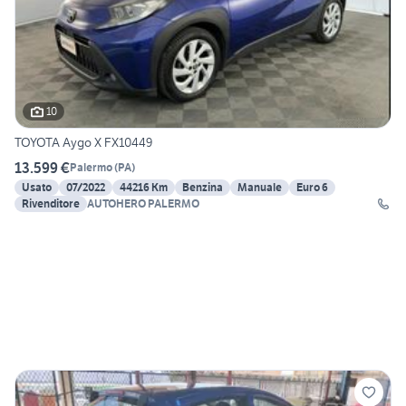
10
TOYOTA Aygo X FX10449
13.599 €
Palermo
(
PA
)
Usato
07/2022
44216 Km
Benzina
Manuale
Euro 6
Rivenditore
AUTOHERO PALERMO