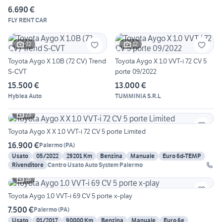
6.690 €
FLY RENT CAR
22
12
Toyota Aygo X 1.0B (72 CV) Trend
Toyota Aygo X 1.0 VVT-i 72 CV 5
S-CVT
porte 09/2022
15.500 €
13.000 €
Hyblea Auto
TUMMINIA S.R.L
23
Toyota Aygo X X 1.0 VVT-i 72 CV 5 porte Limited
16.900 €
Palermo
(
PA
)
Usato
05/2022
29201 Km
Benzina
Manuale
Euro 6d-TEMP
Rivenditore
Centro Usato Auto System Palermo
16
Toyota Aygo 1.0 VVT-i 69 CV 5 porte x-play
7.500 €
Palermo
(
PA
)
Usato
01/2017
90000 Km
Benzina
Manuale
Euro 6e