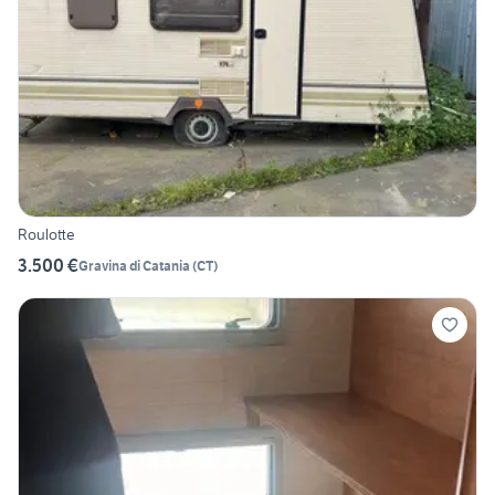
Roulotte
3.500 €
Gravina di Catania
(
CT
)