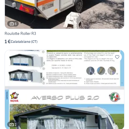
6
Roulotte Roller R3
1 €
Calatabiano
(
CT
)
2