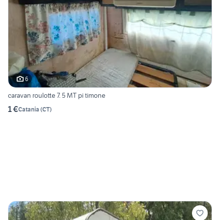
6
caravan roulotte 7. 5 MT pi timone
1 €
Catania
(
CT
)