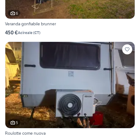
6
Veranda gonfiabile brunner
450 €
Acireale
(
CT
)
5
Roulotte come nuova