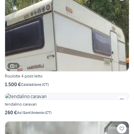
6
Roulotte 4 posti letto
1.500 €
Calatabiano
(
CT
)
tendalino caravan
260 €
Aci Sant'Antonio
(
CT
)