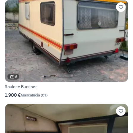
6
Roulotte Burstner
1.900 €
Mascalucia
(
CT
)