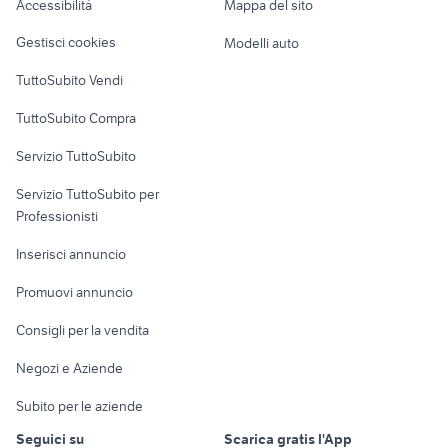
Accessibilità
Mappa del sito
Loft, mansarde e
Veicoli commerciali
altro
Gestisci cookies
Modelli auto
Case vacanza
TuttoSubito Vendi
Uffici e Locali
TuttoSubito Compra
commerciali
Servizio TuttoSubito
elettronica
per la casa e la
sports e hobby
Servizio TuttoSubito per
persona
Informatica
Animali
Professionisti
Arredamento e
Console e
Accessori per
Casalinghi
Inserisci annuncio
Videogiochi
animali
Elettrodomestici
Promuovi annuncio
Audio/Video
Musica e Film
Giardino e Fai da te
Consigli per la vendita
Fotografia
Libri e Riviste
Abbigliamento e
Negozi e Aziende
Telefonia
Strumenti Musicali
Accessori
Subito per le aziende
Sports
Tutto per i bambini
Seguici su
Scarica gratis l'App