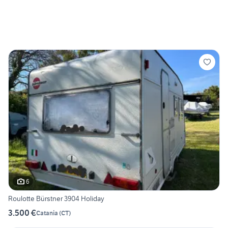
6
Roulotte Bürstner 3904 Holiday
3.500 €
Catania
(
CT
)