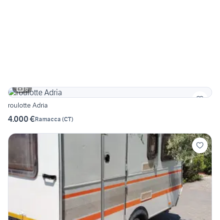
6
roulotte Adria
4.000 €
Ramacca
(
CT
)