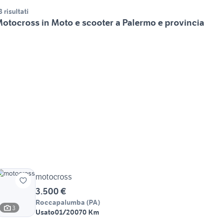
8 risultati
otocross in Moto e scooter a Palermo e provincia
motocross
3.500 €
Roccapalumba
(
PA
)
3
Usato
01/2007
0 Km