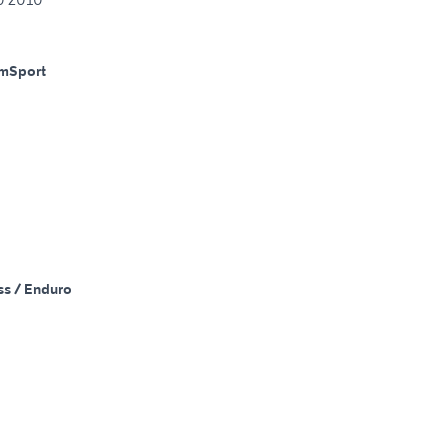
Km
Sport
ss / Enduro