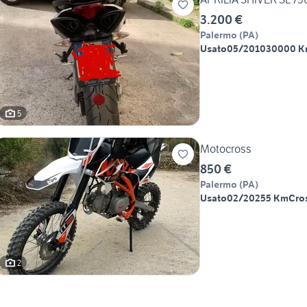
3.200 €
Palermo
(
PA
)
Usato
05/2010
30000 
5
Motocross
850 €
Palermo
(
PA
)
Usato
02/2025
5 Km
Cro
2