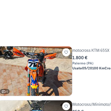
motocross KTM 65SX
1.800 €
Palermo
(
PA
)
Usato
05/2010
0 Km
Cro
6
Motocross/Minimoto/E