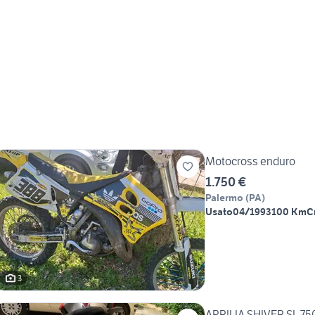
Motocross enduro
1.750 €
Palermo
(
PA
)
Usato
04/1993
100 Km
C
3
APRILIA SHIVER SL 75