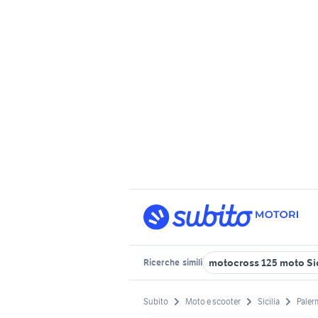
motocross 125 moto Sic
Ricerche
simili
Subito
Moto e scooter
Sicilia
Paler