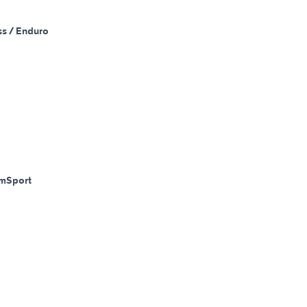
ss / Enduro
Km
Sport