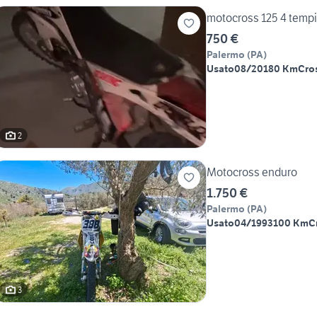
motocross 125 4 tempi
750 €
Palermo
(
PA
)
Usato
08/2018
0 Km
Cro
2
Motocross enduro
1.750 €
Palermo
(
PA
)
Usato
04/1993
100 Km
C
3