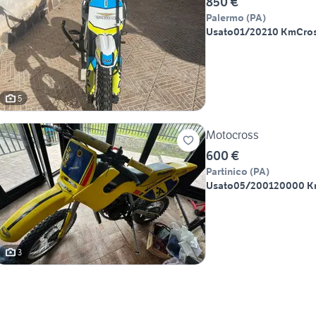
850 €
Palermo
(
PA
)
Usato
01/2021
0 Km
Cro
5
Motocross
600 €
Partinico
(
PA
)
Usato
05/2001
20000 
3