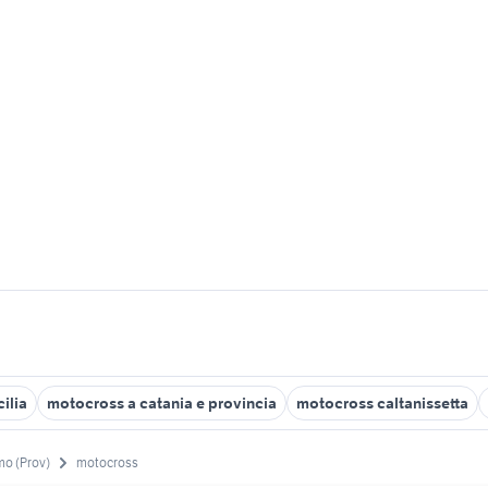
ilia
motocross a catania e provincia
motocross caltanissetta
mo (Prov)
motocross