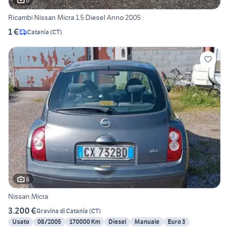
6
Ricambi Nissan Micra 1.5 Diesel Anno 2005
1 €
Catania
(
CT
)
6
Nissan Micra
3.200 €
Gravina di Catania
(
CT
)
Usato
08/2005
170000 Km
Diesel
Manuale
Euro 3