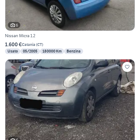
6
Nissan Micra 1.2
1.600 €
Catania
(
CT
)
Usato
05/2005
180000 Km
Benzina