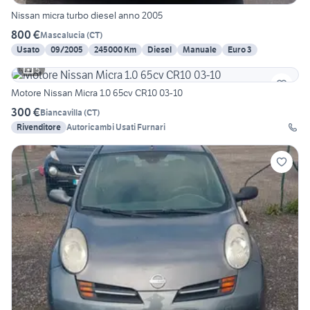
Nissan micra turbo diesel anno 2005
800 €
Mascalucia
(
CT
)
Usato
09/2005
245000 Km
Diesel
Manuale
Euro 3
5
Motore Nissan Micra 1.0 65cv CR10 03-10
300 €
Biancavilla
(
CT
)
Rivenditore
Autoricambi Usati Furnari