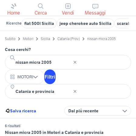
Home
Cerca
Vendi
Messaggi
fiat 500l Sicilia
jeep cherokee auto Sicilia
scarabeo i
Ricerche
Subito
Motori
Sicilia
Catania (Prov)
nissan micra 2005
Cosa cerchi?
Filtri
MOTORI
Salva ricerca
Dal più recente
6 risultati
Nissan micra 2005 in Motori a Catania e provincia