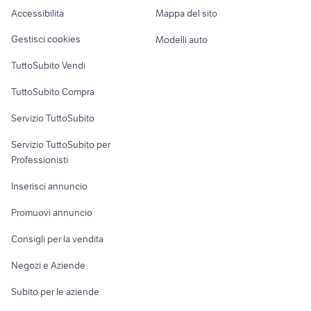
Caravan e Camper
Accessibilità
Mappa del sito
Loft, mansarde e
Veicoli commerciali
altro
Gestisci cookies
Modelli auto
Case vacanza
TuttoSubito Vendi
Uffici e Locali
TuttoSubito Compra
commerciali
Servizio TuttoSubito
elettronica
per la casa e la
sports e hobby
Servizio TuttoSubito per
persona
Informatica
Animali
Professionisti
Arredamento e
Console e
Accessori per
Casalinghi
Inserisci annuncio
Videogiochi
animali
Elettrodomestici
Promuovi annuncio
Audio/Video
Musica e Film
Giardino e Fai da te
Consigli per la vendita
Fotografia
Libri e Riviste
Abbigliamento e
Negozi e Aziende
Telefonia
Strumenti Musicali
Accessori
Subito per le aziende
Sports
Tutto per i bambini