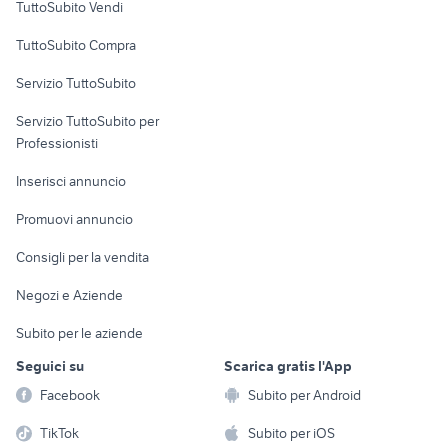
TuttoSubito Vendi
Uffici e Locali
TuttoSubito Compra
commerciali
Servizio TuttoSubito
elettronica
per la casa e la
sports e hobby
Servizio TuttoSubito per
persona
Informatica
Animali
Professionisti
Arredamento e
Console e
Accessori per
Casalinghi
Inserisci annuncio
Videogiochi
animali
Elettrodomestici
Promuovi annuncio
Audio/Video
Musica e Film
Giardino e Fai da te
Consigli per la vendita
Fotografia
Libri e Riviste
Abbigliamento e
Negozi e Aziende
Telefonia
Strumenti Musicali
Accessori
Subito per le aziende
Sports
Tutto per i bambini
Seguici su
Scarica gratis l'App
Biciclette
Facebook
Subito per Android
Collezionismo
TikTok
Subito per iOS