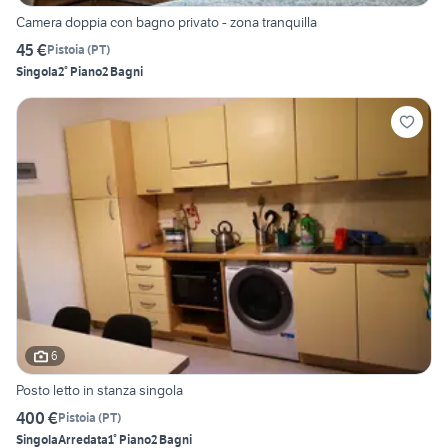
Camera doppia con bagno privato - zona tranquilla
45 €
Pistoia
(
PT
)
Singola
2° Piano
2 Bagni
6
Posto letto in stanza singola
400 €
Pistoia
(
PT
)
Singola
Arredata
1° Piano
2 Bagni