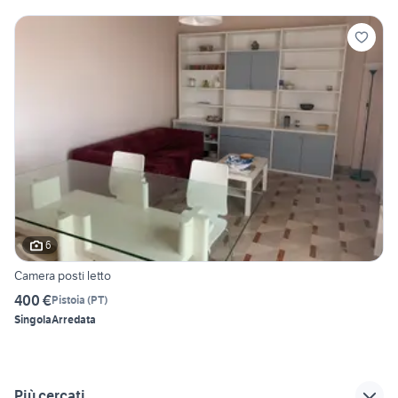
6
Camera posti letto
400 €
Pistoia
(
PT
)
Singola
Arredata
Più cercati