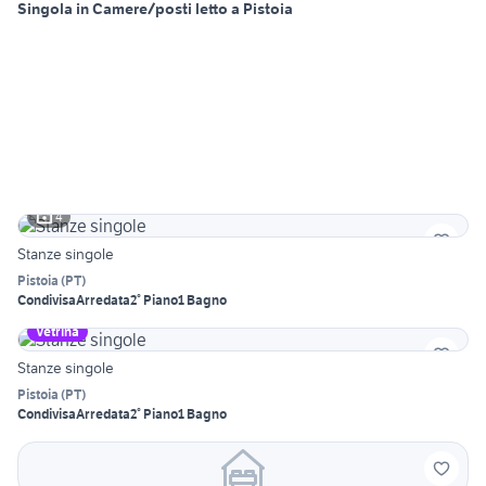
Singola in Camere/posti letto a Pistoia
4
Stanze singole
Pistoia
(
PT
)
Condivisa
Arredata
2° Piano
1 Bagno
Vetrina
Stanze singole
Pistoia
(
PT
)
Condivisa
Arredata
2° Piano
1 Bagno