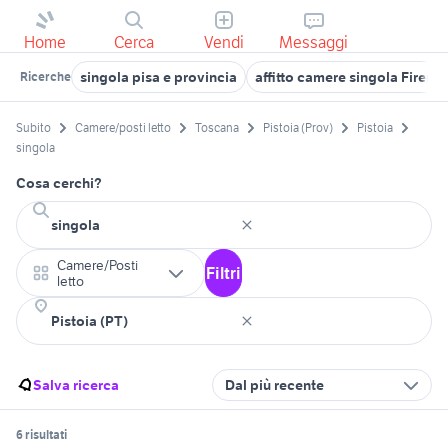
Home
Cerca
Vendi
Messaggi
singola pisa e provincia
affitto camere singola Firenz
Ricerche
Subito
Camere/posti letto
Toscana
Pistoia (Prov)
Pistoia
singola
Cosa cerchi?
Camere/Posti
Filtri
letto
Salva ricerca
Dal più recente
6 risultati