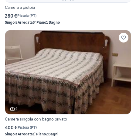
Camera a pistoia
280 €
Pistoia
(
PT
)
Singola
Arredata
3° Piano
1 Bagno
6
Camera singola con bagno privato
400 €
Pistoia
(
PT
)
Singola
Arredata
1° Piano
2 Bagni