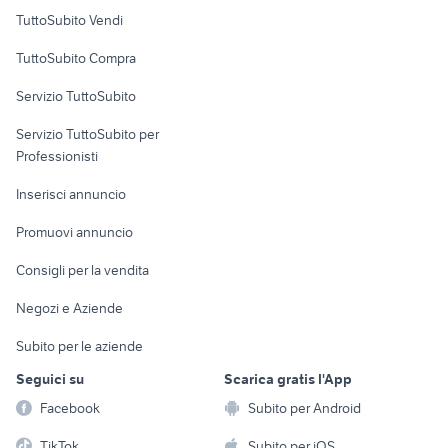
Case vacanza
TuttoSubito Vendi
Uffici e Locali
TuttoSubito Compra
commerciali
Servizio TuttoSubito
elettronica
per la casa e la
sports e hobby
Servizio TuttoSubito per
persona
Informatica
Animali
Professionisti
Arredamento e
Console e
Accessori per
Casalinghi
Inserisci annuncio
Videogiochi
animali
Elettrodomestici
Promuovi annuncio
Audio/Video
Musica e Film
Giardino e Fai da te
Consigli per la vendita
Fotografia
Libri e Riviste
Abbigliamento e
Negozi e Aziende
Telefonia
Strumenti Musicali
Accessori
Subito per le aziende
Sports
Tutto per i bambini
Seguici su
Scarica gratis l'App
Biciclette
Facebook
Subito per Android
Collezionismo
TikTok
Subito per iOS