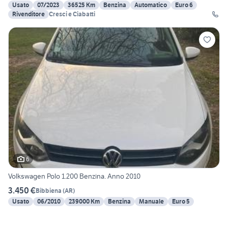
Usato
07/2023
36525 Km
Benzina
Automatico
Euro 6
Rivenditore
Cresci e Ciabatti
6
Volkswagen Polo 1.200 Benzina. Anno 2010
3.450 €
Bibbiena
(
AR
)
Usato
06/2010
239000 Km
Benzina
Manuale
Euro 5