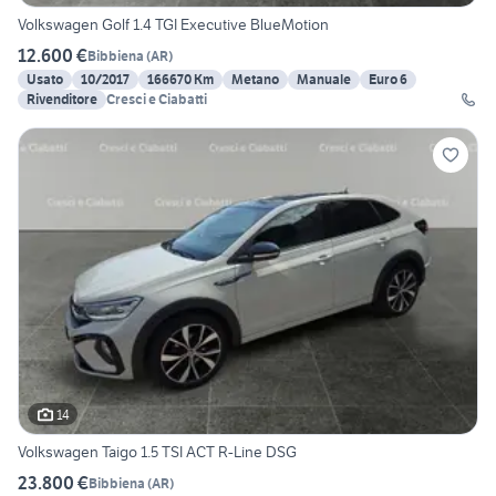
Volkswagen Golf 1.4 TGI Executive BlueMotion
12.600 €
Bibbiena
(
AR
)
Usato
10/2017
166670 Km
Metano
Manuale
Euro 6
Rivenditore
Cresci e Ciabatti
14
Volkswagen Taigo 1.5 TSI ACT R-Line DSG
23.800 €
Bibbiena
(
AR
)