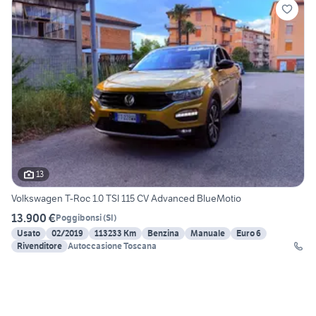
13
Volkswagen T-Roc 1.0 TSI 115 CV Advanced BlueMotio
13.900 €
Poggibonsi
(
SI
)
Usato
02/2019
113233 Km
Benzina
Manuale
Euro 6
Rivenditore
Autoccasione Toscana