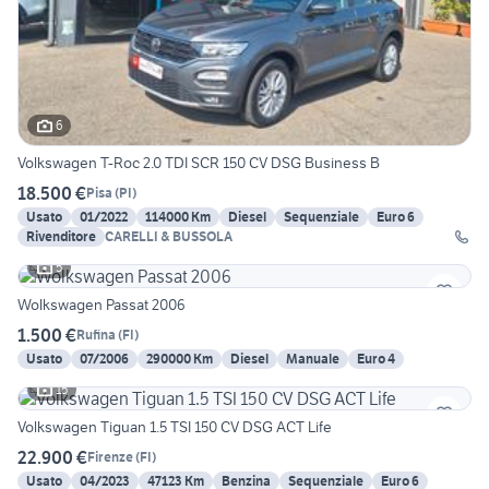
6
Volkswagen T-Roc 2.0 TDI SCR 150 CV DSG Business B
18.500 €
Pisa
(
PI
)
Usato
01/2022
114000 Km
Diesel
Sequenziale
Euro 6
Rivenditore
CARELLI & BUSSOLA
5
Wolkswagen Passat 2006
1.500 €
Rufina
(
FI
)
Usato
07/2006
290000 Km
Diesel
Manuale
Euro 4
15
Volkswagen Tiguan 1.5 TSI 150 CV DSG ACT Life
22.900 €
Firenze
(
FI
)
Usato
04/2023
47123 Km
Benzina
Sequenziale
Euro 6