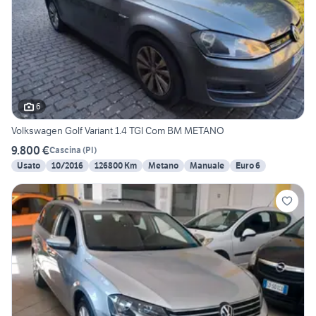
6
Volkswagen Golf Variant 1.4 TGI Com BM METANO
9.800 €
Cascina
(
PI
)
Usato
10/2016
126800 Km
Metano
Manuale
Euro 6