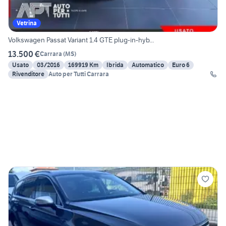
Vetrina
Volkswagen Passat Variant 1.4 GTE plug-in-hyb...
13.500 €
Carrara
(
MS
)
Usato
03/2016
169919 Km
Ibrida
Automatico
Euro 6
Rivenditore
Auto per Tutti Carrara