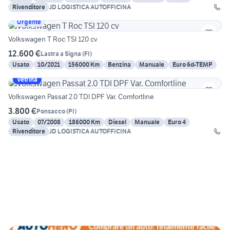
Rivenditore
JD LOGISTICA AUTOFFICINA
Urgente
Volkswagen T Roc TSI 120 cv
12.600 €
Lastra a Signa
(
FI
)
Usato
10/2021
156000 Km
Benzina
Manuale
Euro 6d-TEMP
Vetrina
Volkswagen Passat 2.0 TDI DPF Var. Comfortline
3.800 €
Ponsacco
(
PI
)
Usato
07/2008
186000 Km
Diesel
Manuale
Euro 4
Rivenditore
JD LOGISTICA AUTOFFICINA