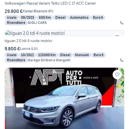
Volkswagen Passat Variant Tetto LED C.17 ACC Camer
29.900 €
Campi Bisenzio
(
FI
)
Usato
09/2023
600 Km
Diesel
Automatico
Euro 6
Rivenditore
GIGLI CARS
tiguan 2.0 tdi 4 ruote motrici
9.800 €
Lucca
(
LU
)
Usato
10/2012
123000 Km
Diesel
Manuale
Euro 5
Rivenditore
Garage Giribon e Giorgetti