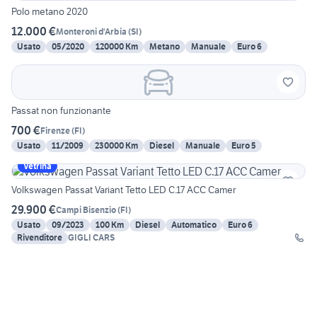
Polo metano 2020
12.000 €
Monteroni d'Arbia
(
SI
)
Usato
05/2020
120000 Km
Metano
Manuale
Euro 6
Passat non funzionante
700 €
Firenze
(
FI
)
Usato
11/2009
230000 Km
Diesel
Manuale
Euro 5
Vetrina
Volkswagen Passat Variant Tetto LED C.17 ACC Camer
29.900 €
Campi Bisenzio
(
FI
)
Usato
09/2023
100 Km
Diesel
Automatico
Euro 6
Rivenditore
GIGLI CARS