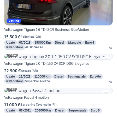
Vetrina
Volkswagen Tiguan 1.6 TDI SCR Business BlueMotion
15.500 €
Follonica
(
GR
)
Usato
07/2019
158000 Km
Diesel
Manuale
Euro 6
Rivenditore
AUTO SALAJ
15
Volkswagen Tiguan 2.0 TDI 150 CV SCR DSG Elegance
22.900 €
Arezzo
(
AR
)
Usato
12/2021
110000 Km
Diesel
Sequenziale
Euro 6e
Rivenditore
SuperCar Arezzo
5
Volkswagen Passat 4 motion
11.000 €
Barberino Tavarnelle
(
FI
)
Usato
05/2011
206000 Km
Diesel
Sequenziale
Euro 5