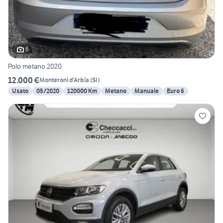
6
Polo metano 2020
12.000 €
Monteroni d'Arbia
(
SI
)
Usato
05/2020
120000 Km
Metano
Manuale
Euro 6