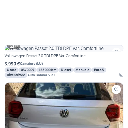
19
Volkswagen Passat 2.0 TDI DPF Var. Comfortline
3.990 €
Camaiore
(
LU
)
Usato
05/2009
163000 Km
Diesel
Manuale
Euro 5
Rivenditore
Auto Gamba S.R.L.