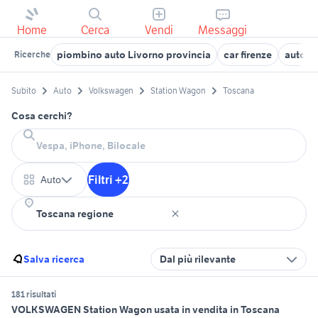
Home
Cerca
Vendi
Messaggi
piombino auto Livorno provincia
car firenze
auto c
Ricerche
Subito
Auto
Volkswagen
Station Wagon
Toscana
Cosa cerchi?
Filtri +2
Auto
Salva ricerca
Dal più rilevante
181 risultati
VOLKSWAGEN Station Wagon usata in vendita in Toscana