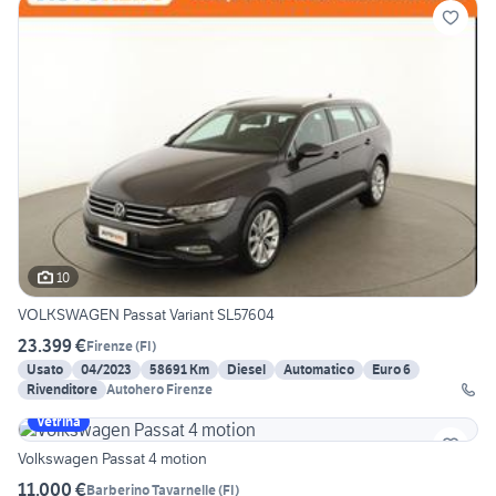
10
VOLKSWAGEN Passat Variant SL57604
23.399 €
Firenze
(
FI
)
Usato
04/2023
58691 Km
Diesel
Automatico
Euro 6
Rivenditore
Autohero Firenze
Vetrina
Volkswagen Passat 4 motion
11.000 €
Barberino Tavarnelle
(
FI
)