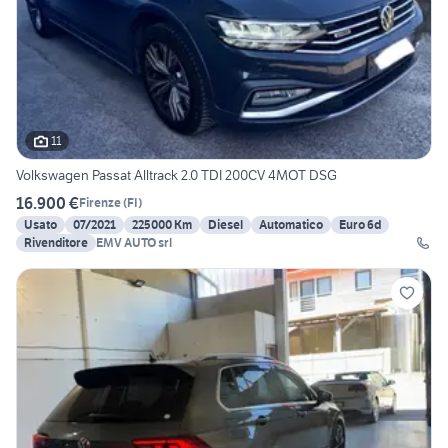
11
Volkswagen Passat Alltrack 2.0 TDI 200CV 4MOT DSG
16.900 €
Firenze
(
FI
)
Usato
07/2021
225000 Km
Diesel
Automatico
Euro 6d
Rivenditore
EMV AUTO srl