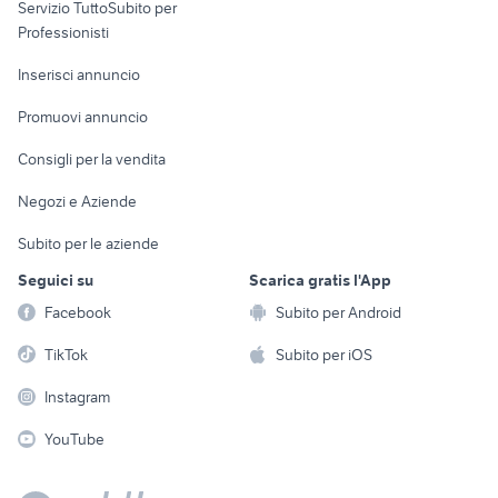
Servizio TuttoSubito per
persona
Informatica
Animali
Professionisti
Arredamento e
Console e
Accessori per
Casalinghi
Inserisci annuncio
Videogiochi
animali
Elettrodomestici
Promuovi annuncio
Audio/Video
Musica e Film
Giardino e Fai da te
Consigli per la vendita
Fotografia
Libri e Riviste
Abbigliamento e
Negozi e Aziende
Telefonia
Strumenti Musicali
Accessori
Subito per le aziende
Sports
Tutto per i bambini
Seguici su
Scarica gratis l'App
Biciclette
Facebook
Subito per Android
Collezionismo
TikTok
Subito per iOS
Instagram
YouTube