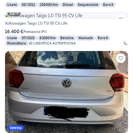
Usato
05/2011
206000 Km
Diesel
Sequenziale
Euro 5
15
Volkswagen Taigo 1.0 TSI 95 CV Life
16.400 €
Ponsacco
(
PI
)
Usato
07/2023
62000 Km
Benzina
Manuale
Euro 6
Rivenditore
JD LOGISTICA AUTOFFICINA
Vetrina