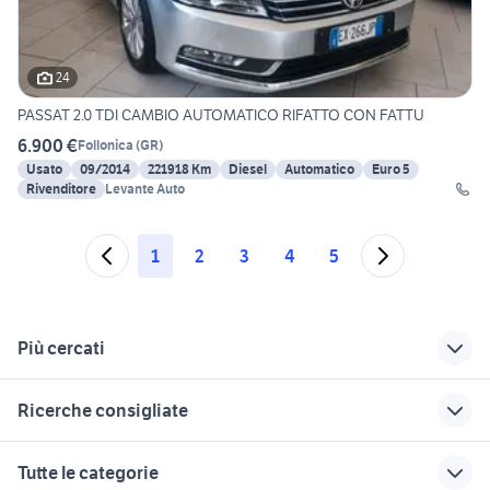
24
PASSAT 2.0 TDI CAMBIO AUTOMATICO RIFATTO CON FATTU
6.900 €
Follonica
(
GR
)
Usato
09/2014
221918 Km
Diesel
Automatico
Euro 5
Rivenditore
Levante Auto
1
2
3
4
5
Più cercati
Correlati
Richerche simili
Suggerimenti
Ricerche consigliate
auto Civitella in Val di
toyota corolla
ferrari auto
Chiana
motore 480 veicoli commerciali
pompa acqua motore fnm
volkswagen touran
opel insignia opc
Tutte le categorie
bmw Massarosa
alfetta 2000 accessori auto
lancia ypsilon 1.2
alicia de longhi 4 tazze
golf 4 r32