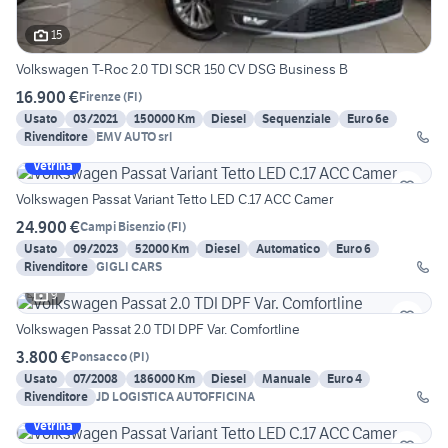
15
Volkswagen T-Roc 2.0 TDI SCR 150 CV DSG Business B
16.900 €
Firenze
(
FI
)
Usato
03/2021
150000 Km
Diesel
Sequenziale
Euro 6e
Rivenditore
EMV AUTO srl
Vetrina
Volkswagen Passat Variant Tetto LED C.17 ACC Camer
24.900 €
Campi Bisenzio
(
FI
)
Usato
09/2023
52000 Km
Diesel
Automatico
Euro 6
Rivenditore
GIGLI CARS
9
Volkswagen Passat 2.0 TDI DPF Var. Comfortline
3.800 €
Ponsacco
(
PI
)
Usato
07/2008
186000 Km
Diesel
Manuale
Euro 4
Rivenditore
JD LOGISTICA AUTOFFICINA
Vetrina