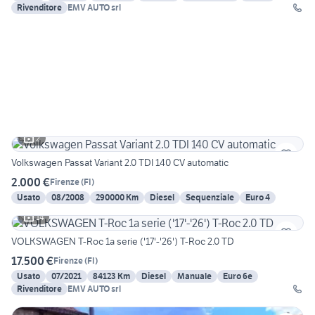
Rivenditore
EMV AUTO srl
2
Volkswagen Passat Variant 2.0 TDI 140 CV automatic
2.000 €
Firenze
(
FI
)
Usato
08/2008
290000 Km
Diesel
Sequenziale
Euro 4
14
VOLKSWAGEN T-Roc 1a serie ('17'-'26') T-Roc 2.0 TD
17.500 €
Firenze
(
FI
)
Usato
07/2021
84123 Km
Diesel
Manuale
Euro 6e
Rivenditore
EMV AUTO srl