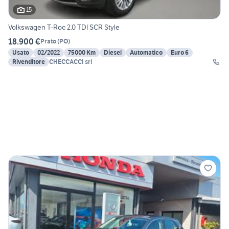
15
Volkswagen T-Roc 2.0 TDI SCR Style
18.900 €
Prato
(
PO
)
Usato
02/2022
75000 Km
Diesel
Automatico
Euro 6
Rivenditore
CHECCACCI srl