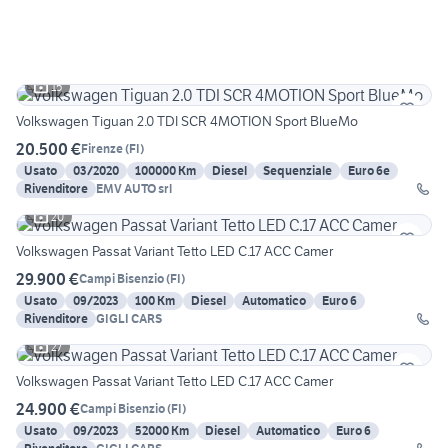
15
Volkswagen Tiguan 2.0 TDI SCR 4MOTION Sport BlueMo
20.500 €
Firenze
(
FI
)
Usato
03/2020
100000 Km
Diesel
Sequenziale
Euro 6e
Rivenditore
EMV AUTO srl
20
Volkswagen Passat Variant Tetto LED C.17 ACC Camer
29.900 €
Campi Bisenzio
(
FI
)
Usato
09/2023
100 Km
Diesel
Automatico
Euro 6
Rivenditore
GIGLI CARS
27
Volkswagen Passat Variant Tetto LED C.17 ACC Camer
24.900 €
Campi Bisenzio
(
FI
)
Usato
09/2023
52000 Km
Diesel
Automatico
Euro 6