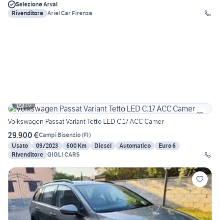
Selezione Arval
Rivenditore
Ariel Car Firenze
20
Volkswagen Passat Variant Tetto LED C.17 ACC Camer
29.900 €
Campi Bisenzio
(
FI
)
Usato
09/2023
600 Km
Diesel
Automatico
Euro 6
Rivenditore
GIGLI CARS