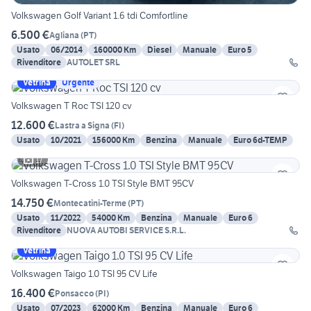
Volkswagen Golf Variant 1.6 tdi Comfortline
6.500 €
Agliana
(
PT
)
Usato
06/2014
160000 Km
Diesel
Manuale
Euro 5
Rivenditore
AUTOLET SRL
Vetrina
Urgente
Volkswagen T Roc TSI 120 cv
12.600 €
Lastra a Signa
(
FI
)
Usato
10/2021
156000 Km
Benzina
Manuale
Euro 6d-TEMP
17
Volkswagen T-Cross 1.0 TSI Style BMT 95CV
14.750 €
Montecatini-Terme
(
PT
)
Usato
11/2022
54000 Km
Benzina
Manuale
Euro 6
Rivenditore
NUOVA AUTOBI SERVICE S.R.L.
Vetrina
Volkswagen Taigo 1.0 TSI 95 CV Life
16.400 €
Ponsacco
(
PI
)
Usato
07/2023
62000 Km
Benzina
Manuale
Euro 6