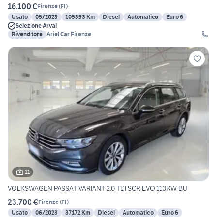
16.100 €
Firenze
(
FI
)
Usato
05/2023
105353 Km
Diesel
Automatico
Euro 6
Selezione Arval
Rivenditore
Ariel Car Firenze
11
VOLKSWAGEN PASSAT VARIANT 2.0 TDI SCR EVO 110KW BU
23.700 €
Firenze
(
FI
)
Usato
06/2023
37172 Km
Diesel
Automatico
Euro 6