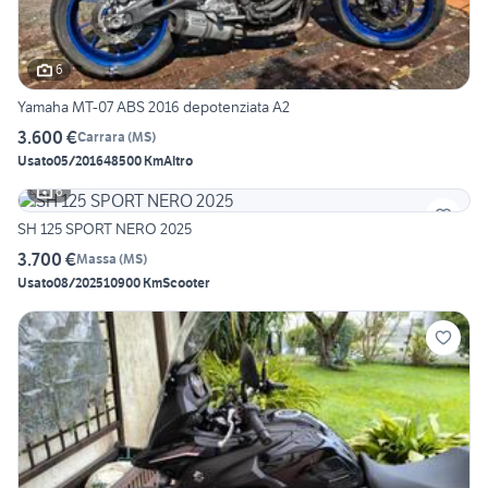
6
Yamaha MT-07 ABS 2016 depotenziata A2
3.600 €
Carrara
(
MS
)
Usato
05/2016
48500 Km
Altro
6
SH 125 SPORT NERO 2025
3.700 €
Massa
(
MS
)
Usato
08/2025
10900 Km
Scooter