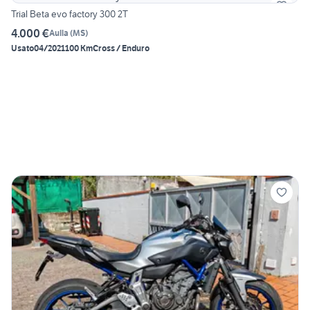
Trial Beta evo factory 300 2T
4.000 €
Aulla
(
MS
)
Usato
04/2021
100 Km
Cross / Enduro