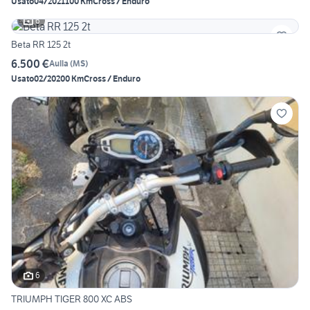
Usato
04/2021
100 Km
Cross / Enduro
6
Beta RR 125 2t
6.500 €
Aulla
(
MS
)
Usato
02/2020
0 Km
Cross / Enduro
6
TRIUMPH TIGER 800 XC ABS