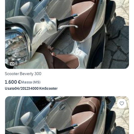
6
Scooter Beverly 300
1.600 €
Massa
(
MS
)
Usato
04/2012
34000 Km
Scooter