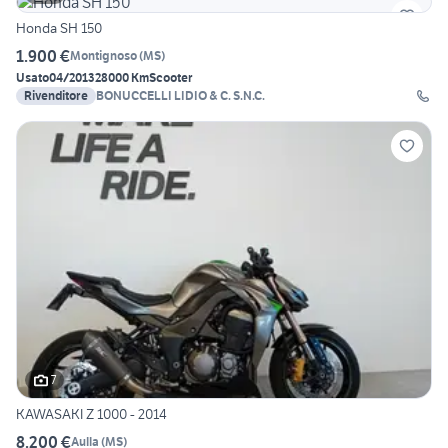
Honda SH 150
1.900 €
Montignoso
(
MS
)
Usato
04/2013
28000 Km
Scooter
Rivenditore
BONUCCELLI LIDIO & C. S.N.C.
7
KAWASAKI Z 1000 - 2014
8.200 €
Aulla
(
MS
)