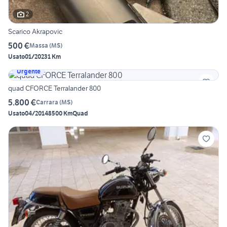
2
Scarico Akrapovic
500 €
Massa
(
MS
)
Usato
01/2023
1 Km
Urgente
quad CFORCE Terralander 800
5.800 €
Carrara
(
MS
)
Usato
04/2014
8500 Km
Quad