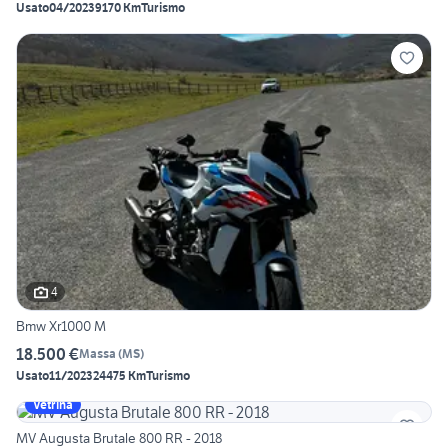
Usato
04/2023
9170 Km
Turismo
4
Bmw Xr1000 M
18.500 €
Massa
(
MS
)
Usato
11/2023
24475 Km
Turismo
Vetrina
MV Augusta Brutale 800 RR - 2018