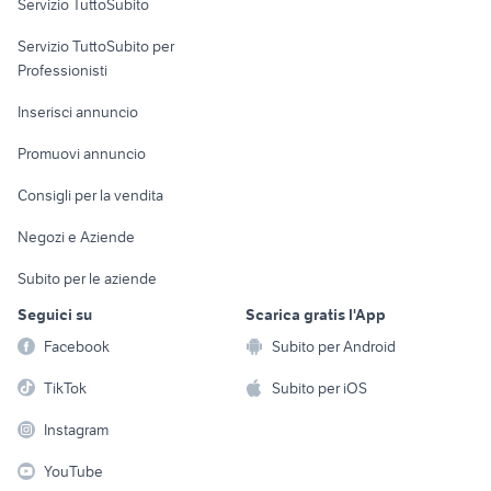
Servizio TuttoSubito
elettronica
per la casa e la
sports e hobby
Servizio TuttoSubito per
persona
Informatica
Animali
Professionisti
Arredamento e
Console e
Accessori per
Casalinghi
Inserisci annuncio
Videogiochi
animali
Elettrodomestici
Promuovi annuncio
Audio/Video
Musica e Film
Giardino e Fai da te
Consigli per la vendita
Fotografia
Libri e Riviste
Abbigliamento e
Negozi e Aziende
Telefonia
Strumenti Musicali
Accessori
Subito per le aziende
Sports
Tutto per i bambini
Seguici su
Scarica gratis l'App
Biciclette
Facebook
Subito per Android
Collezionismo
TikTok
Subito per iOS
Instagram
YouTube