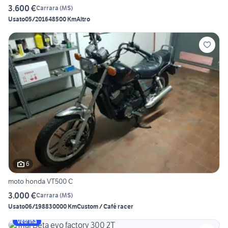
3.600 €
Carrara
(
MS
)
Usato
05/2016
48500 Km
Altro
6
moto honda VT500 C
3.000 €
Carrara
(
MS
)
Usato
06/1988
30000 Km
Custom / Café racer
Vetrina