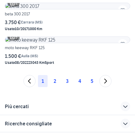
4
beta 300 2017
3.750 €
Carrara
(
MS
)
Usato
10/2017
1000 Km
5
moto keeway RKF 125
1.500 €
Aulla
(
MS
)
Usato
08/2022
23043 Km
Sport
1
2
3
4
5
Più cercati
Correlati
Richerche simili
Suggerimenti
Ricerche consigliate
accessori moto
moto usate coreglia
yamaha orbetello
massa
antelminelli
yamaha x-max 400
moto usate trapani e provincia