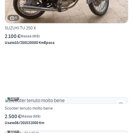
6
SUZUKI TU 250 X
2.100 €
Massa
(
MS
)
Usato
10/2001
20000 Km
Epoca
6
Scooter tenuto molto bene
2.500 €
Massa
(
MS
)
Usato
08/2015
32000 Km
3