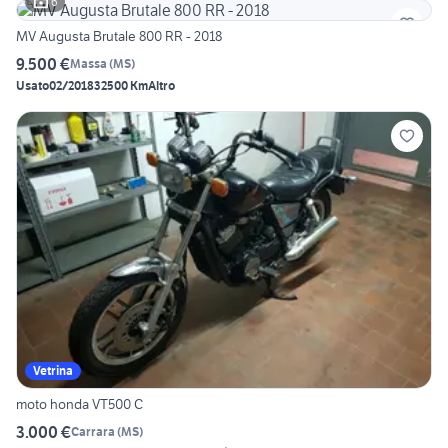
6
MV Augusta Brutale 800 RR - 2018
9.500 €
Massa
(
MS
)
Usato
02/2018
32500 Km
Altro
Vetrina
moto honda VT500 C
3.000 €
Carrara
(
MS
)