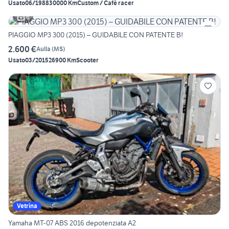
Usato
06/1988
30000 Km
Custom / Café racer
6
PIAGGIO MP3 300 (2015) – GUIDABILE CON PATENTE B!
2.600 €
Aulla
(
MS
)
Usato
03/2015
26900 Km
Scooter
Vetrina
Yamaha MT-07 ABS 2016 depotenziata A2