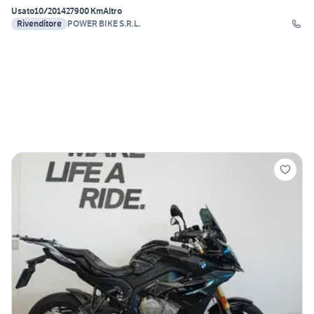
Usato
10/2014
27900 Km
Altro
Rivenditore
POWER BIKE S.R.L.