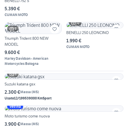
BENELLI 752 S
5.390 €
CUMAN MOTO
11
8
BENELLI 250 LEONCINO
Triumph Trident 800 NEW
1.990 €
MODEL
CUMAN MOTO
9.600 €
Harley Davidson - American
Motorcycles Bologna
6
Suzuki katana gsx
2.300 €
Massa
(
MS
)
Usato
12/1995
39000 Km
Sport
Vetrina
Moto turismo come nuova
3.900 €
Massa
(
MS
)