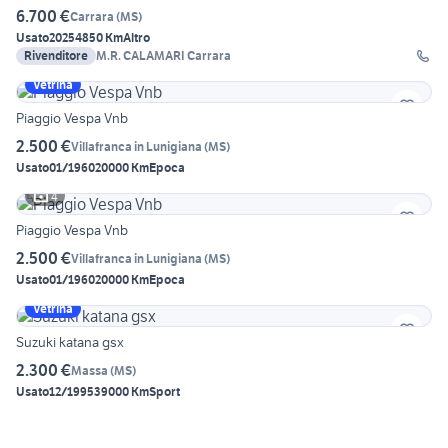
6.700 €
Carrara
(
MS
)
Usato
2025
4850 Km
Altro
Rivenditore
M.R. CALAMARI Carrara
Vetrina
Piaggio Vespa Vnb
2.500 €
Villafranca in Lunigiana
(
MS
)
Usato
01/1960
20000 Km
Epoca
4
Piaggio Vespa Vnb
2.500 €
Villafranca in Lunigiana
(
MS
)
Usato
01/1960
20000 Km
Epoca
Vetrina
Suzuki katana gsx
2.300 €
Massa
(
MS
)
Usato
12/1995
39000 Km
Sport