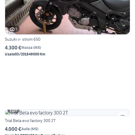
5
Suzuki v- strom 650
4.300 €
Massa
(
MS
)
Usato
03/2018
49000 Km
6
Trial Beta evo factory 300 2T
4.000 €
Aulla
(
MS
)