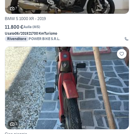
7
BMW S 1000 XR - 2019
11.800 €
Aulla
(
MS
)
Usato
06/2019
21700 Km
Turismo
Rivenditore
POWER BIKE S.R.L.
3
Ciao piaggio