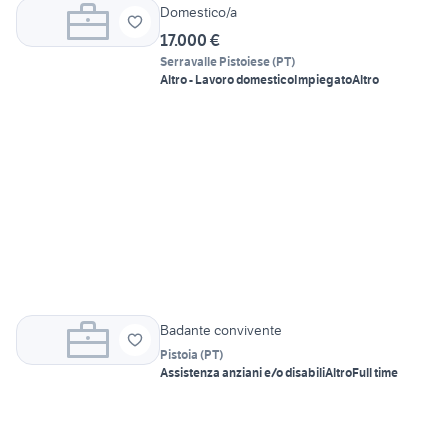
Domestico/a
17.000 €
Serravalle Pistoiese
(
PT
)
Altro - Lavoro domestico
Impiegato
Altro
Badante convivente
Pistoia
(
PT
)
Assistenza anziani e/o disabili
Altro
Full time