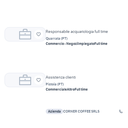
Responsabile acquariologia full time
Quarrata
(
PT
)
Commercio - Negozi
Impiegato
Full time
Assistenza clienti
Pistoia
(
PT
)
Commerciale
Altro
Full time
Azienda
CORNER COFFEE SRLS