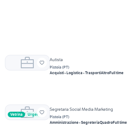
Autista
Pistoia
(
PT
)
Acquisti - Logistica - Trasporti
Altro
Full time
Segretaria Social Media Marketing
Vetrina
Urgente
Pistoia
(
PT
)
Amministrazione - Segreteria
Quadro
Full time