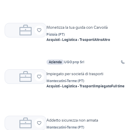
Monetizza la tua guida con Carvoilà
Pistoia
(
PT
)
Acquisti - Logistica - Trasporti
Altro
Altro
Azienda
UGO pnp Srl
Impiegato per società di trasporti
Montecatini-Terme
(
PT
)
Acquisti - Logistica - Trasporti
Impiegato
Full time
Addetto sicurezza non armata
Montecatini-Terme
(
PT
)