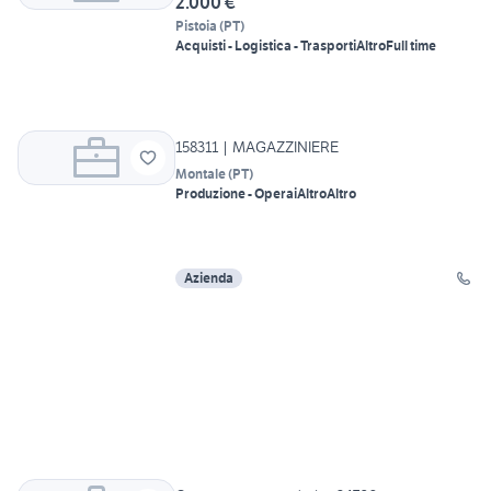
2.000 €
Pistoia
(
PT
)
Acquisti - Logistica - Trasporti
Altro
Full time
158311 | MAGAZZINIERE
Montale
(
PT
)
Produzione - Operai
Altro
Altro
Azienda