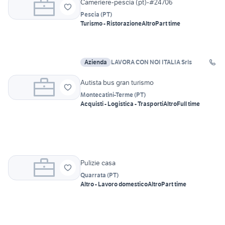
Cameriere-pescia (pt)-#24706
Pescia
(
PT
)
Turismo - Ristorazione
Altro
Part time
Azienda
LAVORA CON NOI ITALIA Srls
Autista bus gran turismo
Montecatini-Terme
(
PT
)
Acquisti - Logistica - Trasporti
Altro
Full time
Pulizie casa
Quarrata
(
PT
)
Altro - Lavoro domestico
Altro
Part time