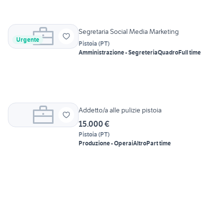
Segretaria Social Media Marketing
Urgente
Pistoia
(
PT
)
Amministrazione - Segreteria
Quadro
Full time
Addetto/a alle pulizie pistoia
15.000 €
Pistoia
(
PT
)
Produzione - Operai
Altro
Part time