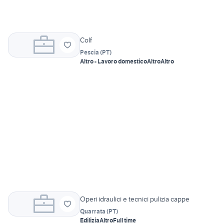
Colf
Pescia
(
PT
)
Altro - Lavoro domestico
Altro
Altro
Operi idraulici e tecnici pulizia cappe
Quarrata
(
PT
)
Edilizia
Altro
Full time