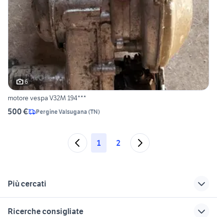
6
motore vespa V32M 194***
500 €
Pergine Valsugana
(
TN
)
1
2
Più cercati
Correlati
Richerche simili
Suggerimenti
Ricerche consigliate