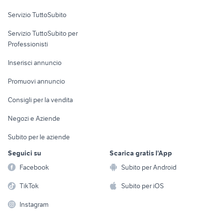
Servizio TuttoSubito
elettronica
per la casa e la
sports e hobby
Servizio TuttoSubito per
persona
Informatica
Animali
Professionisti
Arredamento e
Console e
Accessori per
Casalinghi
Inserisci annuncio
Videogiochi
animali
Elettrodomestici
Promuovi annuncio
Audio/Video
Musica e Film
Giardino e Fai da te
Consigli per la vendita
Fotografia
Libri e Riviste
Abbigliamento e
Negozi e Aziende
Telefonia
Strumenti Musicali
Accessori
Subito per le aziende
Sports
Tutto per i bambini
Seguici su
Scarica gratis l'App
Biciclette
Facebook
Subito per Android
Collezionismo
TikTok
Subito per iOS
Instagram