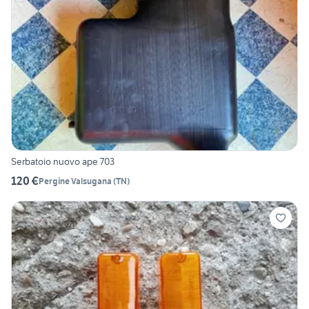
Serbatoio nuovo ape 703
120 €
Pergine Valsugana
(
TN
)