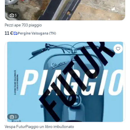
5
Pezzi ape 703 piaggio
11 €
Pergine Valsugana
(
TN
)
3
Vespa FuturPiaggio un libro imbullonato