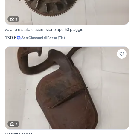
3
volano e statore accensione ape 50 piaggio
130 €
San Giovanni di Fassa
(
TN
)
3