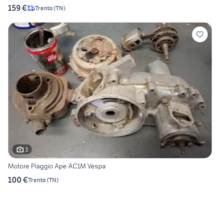
159 €
Trento
(
TN
)
3
Motore Piaggio Ape AC1M Vespa
100 €
Trento
(
TN
)