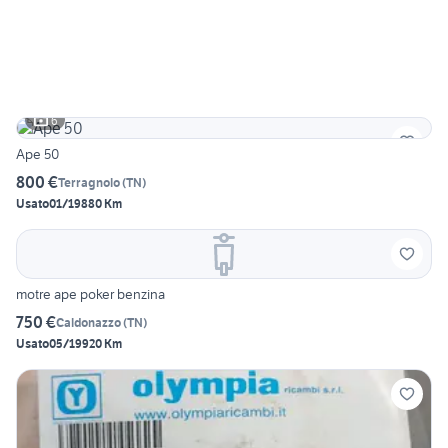
6
Ape 50
800 €
Terragnolo
(
TN
)
Usato
01/1988
0 Km
motre ape poker benzina
750 €
Caldonazzo
(
TN
)
Usato
05/1992
0 Km