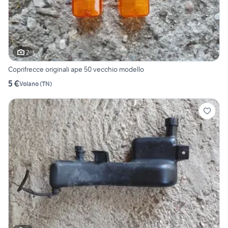
2
Coprifrecce originali ape 50 vecchio modello
5 €
Volano
(
TN
)