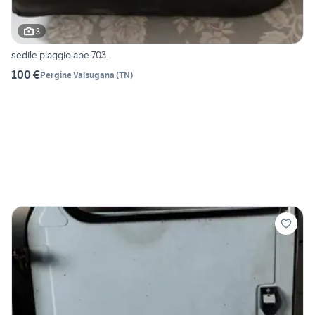
3
sedile piaggio ape 703.
100 €
Pergine Valsugana
(
TN
)