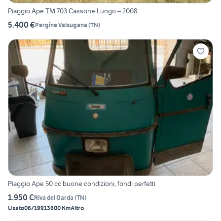
Piaggio Ape TM 703 Cassone Lungo – 2008
5.400 €
Pergine Valsugana
(
TN
)
Piaggio Ape 50 cc buone condizioni, fondi perfetti
1.950 €
Riva del Garda
(
TN
)
Usato
06/1991
3600 Km
Altro