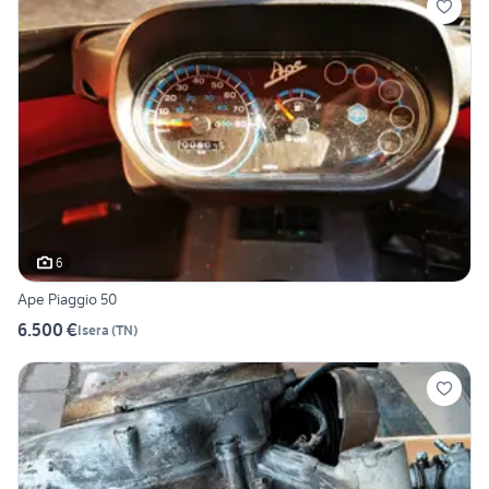
6
Ape Piaggio 50
6.500 €
Isera
(
TN
)