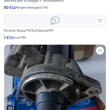
marmitta ape 50 piaggio x. riscaldamento
80 €
Pergine Valsugana
(
TN
)
Ricambi Vespa PX/Et3/Special/PK
1 €
Arco
(
TN
)
3