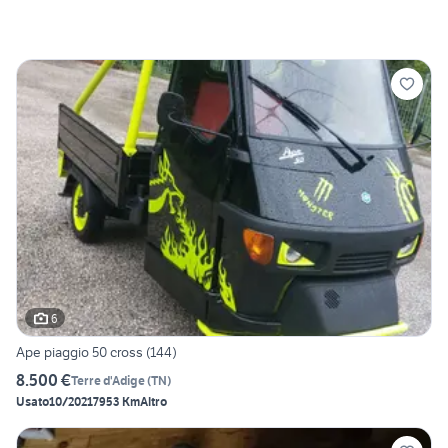
6
Ape piaggio 50 cross (144)
8.500 €
Terre d'Adige
(
TN
)
Usato
10/2021
7953 Km
Altro