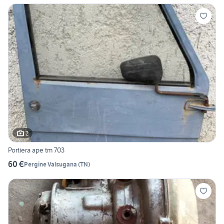
2
Portiera ape tm 703
60 €
Pergine Valsugana
(
TN
)