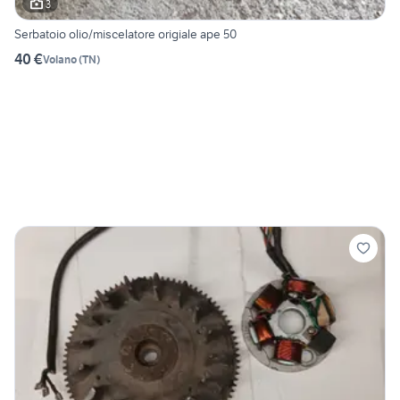
3
Serbatoio olio/miscelatore origiale ape 50
40 €
Volano
(
TN
)