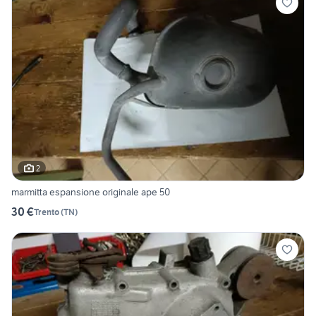
2
marmitta espansione originale ape 50
30 €
Trento
(
TN
)