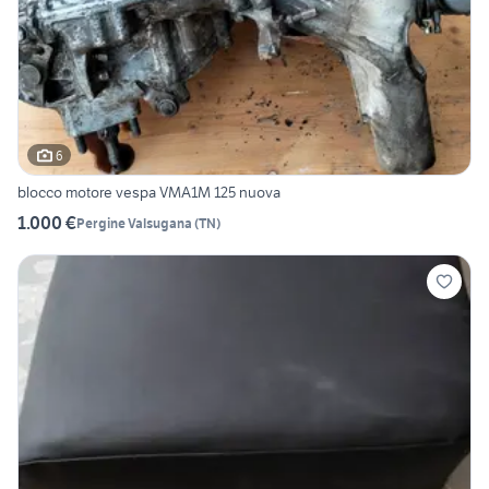
6
blocco motore vespa VMA1M 125 nuova
1.000 €
Pergine Valsugana
(
TN
)