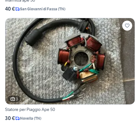
Marmitta ape 50
40 €
San Giovanni di Fassa
(
TN
)
3
Statore per Piaggio Ape 50
30 €
Novella
(
TN
)