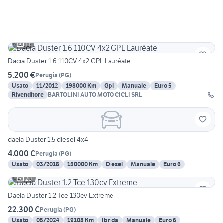
11
Dacia Duster 1.6 110CV 4x2 GPL Lauréate
5.200 €
Perugia
(
PG
)
Usato
11/2012
198000 Km
Gpl
Manuale
Euro 5
Rivenditore
BARTOLINI AUTO MOTO CICLI SRL
dacia Duster 1.5 diesel 4x4
4.000 €
Perugia
(
PG
)
Usato
03/2018
150000 Km
Diesel
Manuale
Euro 6
20
Dacia Duster 1.2 Tce 130cv Extreme
22.300 €
Perugia
(
PG
)
Usato
05/2024
19108 Km
Ibrida
Manuale
Euro 6