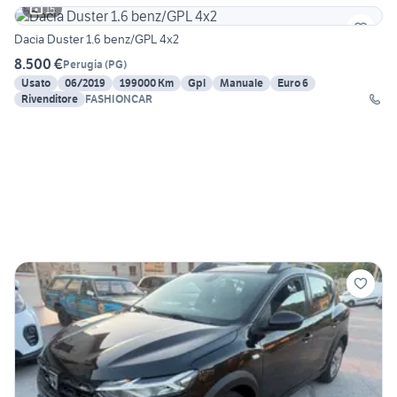
15
Dacia Duster 1.6 benz/GPL 4x2
8.500 €
Perugia
(
PG
)
Usato
06/2019
199000 Km
Gpl
Manuale
Euro 6
Rivenditore
FASHIONCAR