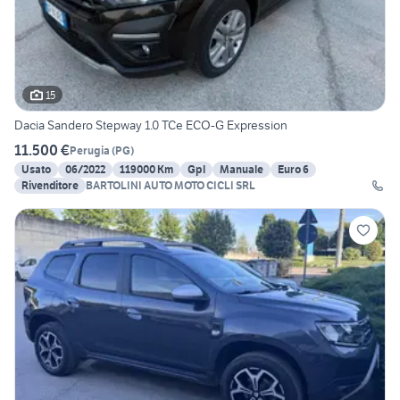
15
Dacia Sandero Stepway 1.0 TCe ECO-G Expression
11.500 €
Perugia
(
PG
)
Usato
06/2022
119000 Km
Gpl
Manuale
Euro 6
Rivenditore
BARTOLINI AUTO MOTO CICLI SRL