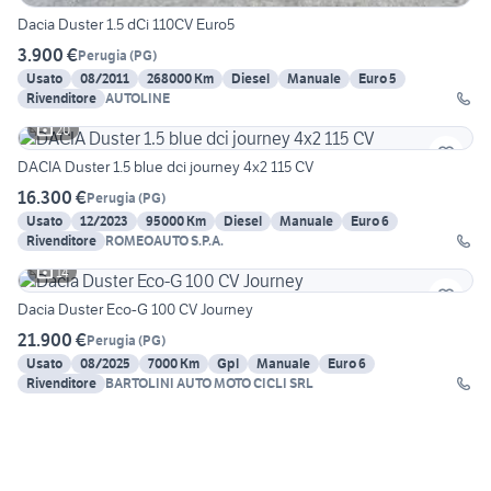
Dacia Duster 1.5 dCi 110CV Euro5
3.900 €
Perugia
(
PG
)
Usato
08/2011
268000 Km
Diesel
Manuale
Euro 5
Rivenditore
AUTOLINE
20
DACIA Duster 1.5 blue dci journey 4x2 115 CV
16.300 €
Perugia
(
PG
)
Usato
12/2023
95000 Km
Diesel
Manuale
Euro 6
Rivenditore
ROMEOAUTO S.P.A.
14
Dacia Duster Eco-G 100 CV Journey
21.900 €
Perugia
(
PG
)
Usato
08/2025
7000 Km
Gpl
Manuale
Euro 6
Rivenditore
BARTOLINI AUTO MOTO CICLI SRL