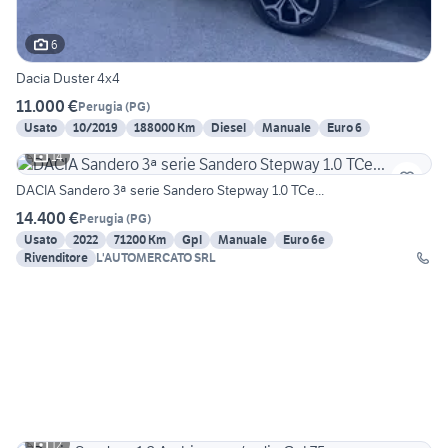
6
Dacia Duster 4x4
11.000 €
Perugia
(
PG
)
Usato
10/2019
188000 Km
Diesel
Manuale
Euro 6
14
DACIA Sandero 3ª serie Sandero Stepway 1.0 TCe...
14.400 €
Perugia
(
PG
)
Usato
2022
71200 Km
Gpl
Manuale
Euro 6e
Rivenditore
L'AUTOMERCATO SRL
12