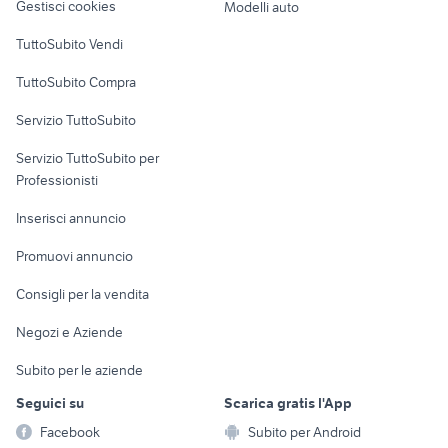
Gestisci cookies
Modelli auto
Case vacanza
TuttoSubito Vendi
Uffici e Locali
TuttoSubito Compra
commerciali
Servizio TuttoSubito
elettronica
per la casa e la
sports e hobby
Servizio TuttoSubito per
persona
Informatica
Animali
Professionisti
Arredamento e
Console e
Accessori per
Casalinghi
Inserisci annuncio
Videogiochi
animali
Elettrodomestici
Promuovi annuncio
Audio/Video
Musica e Film
Giardino e Fai da te
Consigli per la vendita
Fotografia
Libri e Riviste
Abbigliamento e
Negozi e Aziende
Telefonia
Strumenti Musicali
Accessori
Subito per le aziende
Sports
Tutto per i bambini
Seguici su
Scarica gratis l'App
Biciclette
Facebook
Subito per Android