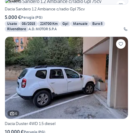
Dacia Sandero 1.2 Ambiance c/radio Gpl 75cv
5.000 €
Perugia
(
PG
)
Usato
08/2015
224700 Km
Gpl
Manuale
Euro 5
Rivenditore
A.D. MOTOR S.P.A
6
Dacia Duster 4WD 1.5 diesel
10.000 €
Perugia
(
PG
)