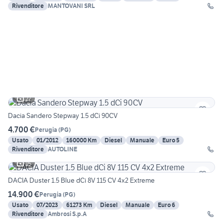
Rivenditore
MANTOVANI SRL
27
Dacia Sandero Stepway 1.5 dCi 90CV
4.700 €
Perugia
(
PG
)
Usato
01/2012
160000 Km
Diesel
Manuale
Euro 5
Rivenditore
AUTOLINE
15
DACIA Duster 1.5 Blue dCi 8V 115 CV 4x2 Extreme
14.900 €
Perugia
(
PG
)
Usato
07/2023
61273 Km
Diesel
Manuale
Euro 6
Rivenditore
Ambrosi S.p.A