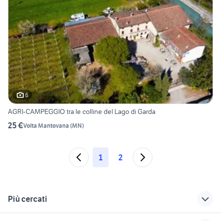
6
AGRI-CAMPEGGIO tra le colline del Lago di Garda
25 €
Volta Mantovana
(
MN
)
1
2
Più cercati
Correlati
Richerche simili
Suggerimenti