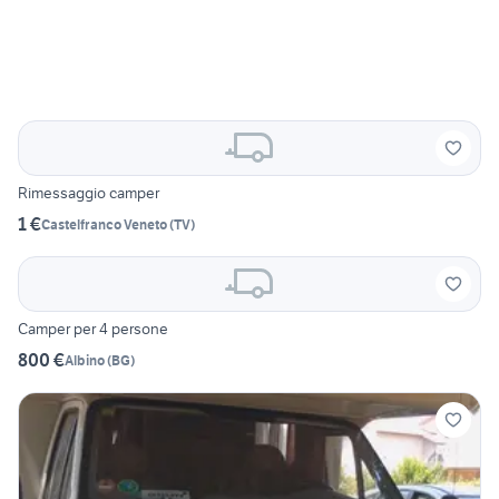
Rimessaggio camper
1 €
Castelfranco Veneto
(
TV
)
Camper per 4 persone
800 €
Albino
(
BG
)