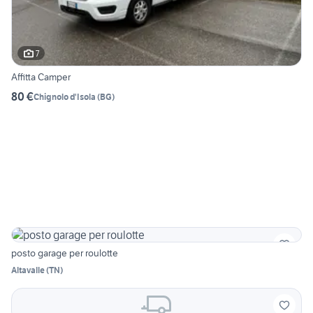
7
Affitta Camper
80 €
Chignolo d'Isola
(
BG
)
posto garage per roulotte
Altavalle
(
TN
)