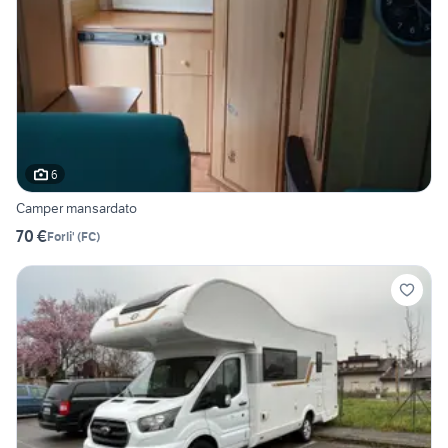
6
Camper mansardato
70 €
Forli'
(
FC
)