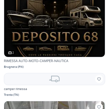
2
RIMESSA AUTO-MOTO-CAMPER-NAUTICA
Brugnera
(
PN
)
camper rimessa
Trento
(
TN
)