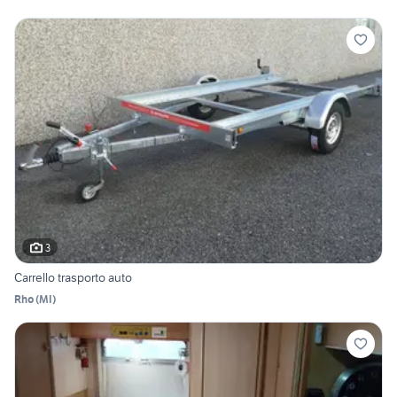
3
Carrello trasporto auto
Rho
(
MI
)