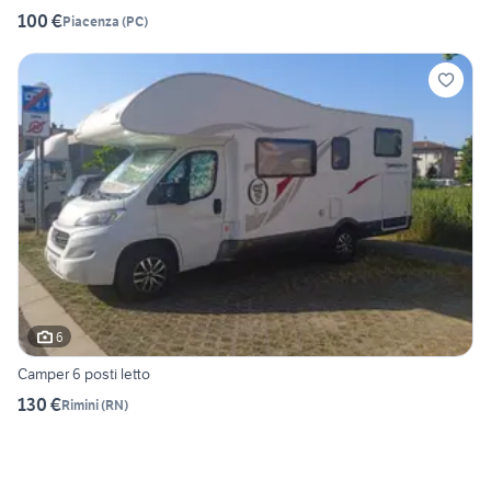
100 €
Piacenza
(
PC
)
6
Camper 6 posti letto
130 €
Rimini
(
RN
)