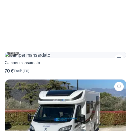
6
Camper mansardato
70 €
Forli'
(
FC
)