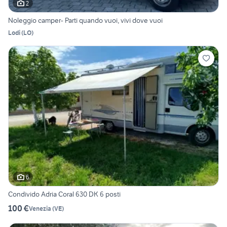
2
Noleggio camper- Parti quando vuoi, vivi dove vuoi
Lodi
(
LO
)
6
Condivido Adria Coral 630 DK 6 posti
100 €
Venezia
(
VE
)