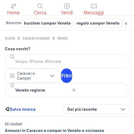
Home
Cerca
Vendi
Messaggi
burstner camper Veneto
regalo camper Veneto
camp
Ricerche
Subito
Caravan e camper
Veneto
Cosa cerchi?
Caravan e
Filtri
Camper
Salva ricerca
Dal più recente
55 risultati
Annunci in Caravan e camper in Veneto e vicinanze