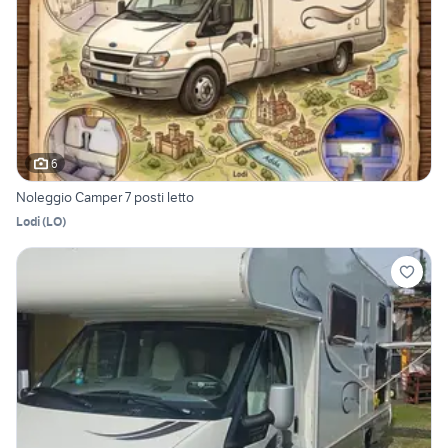
6
Noleggio Camper 7 posti letto
Lodi
(
LO
)