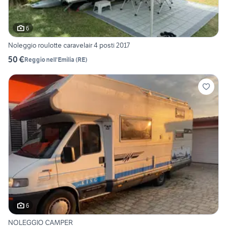
6
Noleggio roulotte caravelair 4 posti 2017
50 €
Reggio nell'Emilia
(
RE
)
6
NOLEGGIO CAMPER