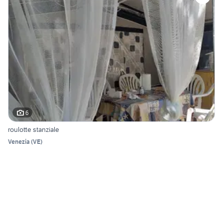
6
roulotte stanziale
Venezia
(
VE
)