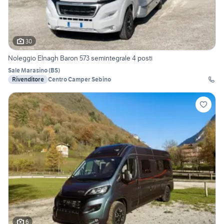
30
Noleggio Elnagh Baron 573 semintegrale 4 posti
Sale Marasino
(
BS
)
Rivenditore
Centro Camper Sebino
6