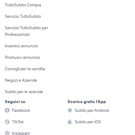
Uffici e Locali
TuttoSubito Compra
commerciali
Servizio TuttoSubito
elettronica
per la casa e la
sports e hobby
Servizio TuttoSubito per
persona
Informatica
Animali
Professionisti
Arredamento e
Console e
Accessori per
Casalinghi
Inserisci annuncio
Videogiochi
animali
Elettrodomestici
Promuovi annuncio
Audio/Video
Musica e Film
Giardino e Fai da te
Consigli per la vendita
Fotografia
Libri e Riviste
Abbigliamento e
Negozi e Aziende
Telefonia
Strumenti Musicali
Accessori
Subito per le aziende
Sports
Tutto per i bambini
Seguici su
Scarica gratis l'App
Biciclette
Facebook
Subito per Android
Collezionismo
TikTok
Subito per iOS
Instagram