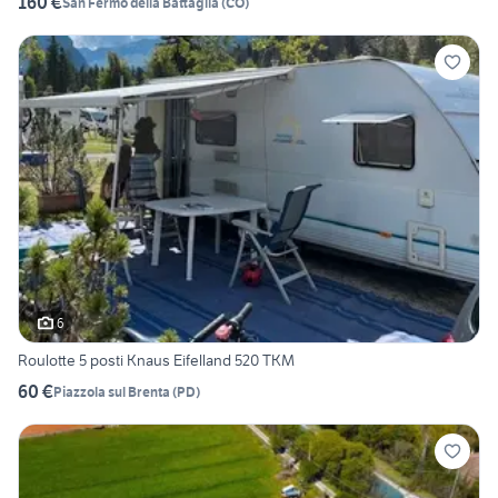
160 €
San Fermo della Battaglia
(
CO
)
6
Roulotte 5 posti Knaus Eifelland 520 TKM
60 €
Piazzola sul Brenta
(
PD
)