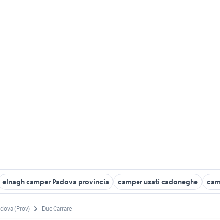
elnagh camper Padova provincia
camper usati cadoneghe
cam
adova (Prov)
Due Carrare