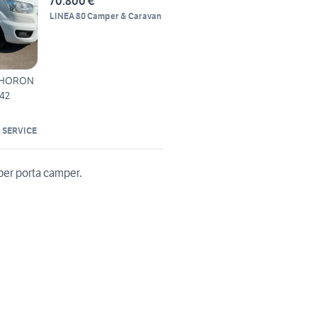
70.800 €
LINEA 80 Camper & Caravan
 HORON
542
 SERVICE
per porta camper.