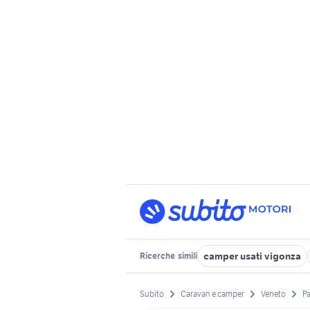
camper usati vigonza
Ricerche
simili
Subito
Caravan e camper
Veneto
P