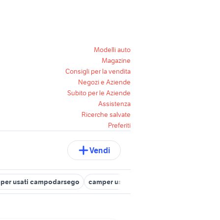
Modelli auto
Magazine
Consigli per la vendita
Negozi e Aziende
Subito per le Aziende
Assistenza
Ricerche salvate
Preferiti
Vendi
per usati campodarsego
camper usati albignasego
camper usat