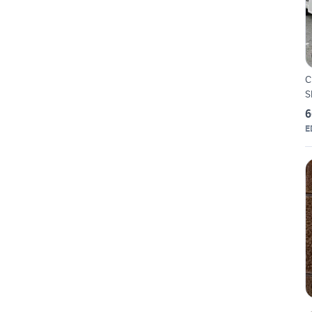
C
S
6
E