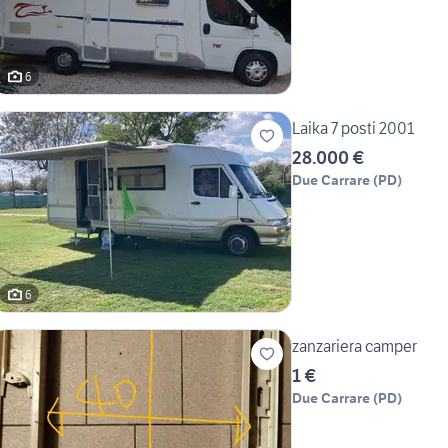
6
Laika 7 posti 2001
28.000 €
Due Carrare
(
PD
)
6
zanzariera camper
1 €
Due Carrare
(
PD
)