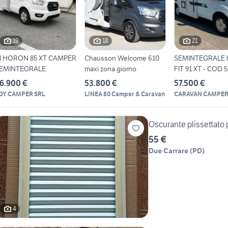
19
18
21
I HORON 85 XT CAMPER
Chausson Welcome 610
SEMINTEGRALE
EMINTEGRALE
maxi zona giorno
FIT 91 XT - COD 
6.900 €
53.800 €
57.500 €
DY CAMPER SRL
LINEA 80 Camper & Caravan
CARAVAN CAMPER
Oscurante plissettato 
55 €
Due Carrare
(
PD
)
4