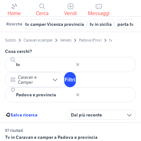
Home
Cerca
Vendi
Messaggi
tv camper Vicenza provincia
tv in sicilia
porta tv sc
Ricerche
Subito
Caravan e camper
Veneto
Padova (Prov)
tv
Cosa cerchi?
Caravan e
Filtri
Camper
Salva ricerca
Dal più recente
57 risultati
Tv in Caravan e camper a Padova e provincia