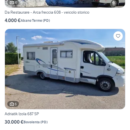
4
Da Restaurare - Arca freccia 608 - veicolo storico
4.000 €
Abano Terme
(
PD
)
6
Adriatik Izola 687 SP
30.000 €
Bovolenta
(
PD
)