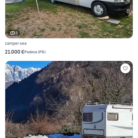
6
camper sea
21.000 €
Padova
(
PD
)