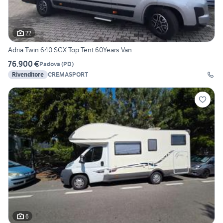
22
Adria Twin 640 SGX Top Tent 60Years Van
76.900 €
Padova
(
PD
)
Rivenditore
CREMASPORT
6