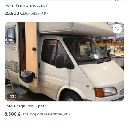
Roller Team Granduca 67
25.900 €
Monselice
(
PD
)
6
Ford elnagh 1995 6 posti
8.500 €
San Giorgio delle Pertiche
(
PD
)