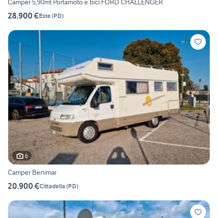
Camper 5,90mt Portamoto e bici FORD CHALLENGER
28.900 €
Este
(
PD
)
6
Camper Benimar
20.900 €
Cittadella
(
PD
)