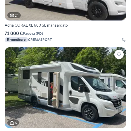
24
Adria CORAL XL 660 SL mansardato
71.000 €
Padova
(
PD
)
Rivenditore
CREMASPORT
6