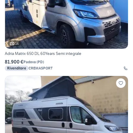
14
Adria Matrix 650 DL 60Years Semi integrale
81.900 €
Padova
(
PD
)
Rivenditore
CREMASPORT