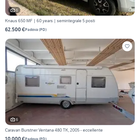
6
Knaus 650 MF | 60 years | semintegrale 5 posti
62.500 €
Padova
(
PD
)
6
Caravan Burstner Ventana 480 TK, 2005 - eccellente
10.000 €
Padova
(
PD
)