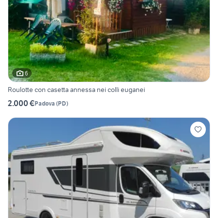
6
Roulotte con casetta annessa nei colli euganei
2.000 €
Padova
(
PD
)