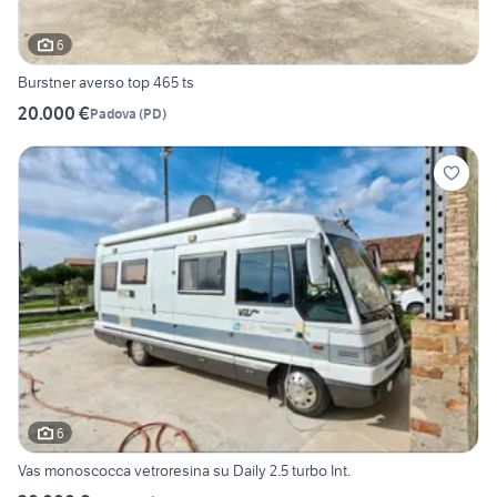
6
Burstner averso top 465 ts
20.000 €
Padova
(
PD
)
6
Vas monoscocca vetroresina su Daily 2.5 turbo Int.