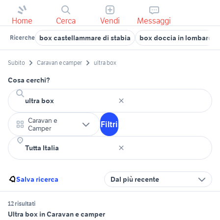
Home
Cerca
Vendi
Messaggi
box castellammare di stabia
box doccia in lombardia
Ricerche
Subito
Caravan e camper
ultra box
Cosa cerchi?
Caravan e
Filtri
Camper
Salva ricerca
Dal più recente
12 risultati
Ultra box in Caravan e camper