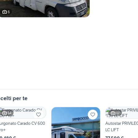
6
celti per te
14
12
urgonato Carado CV 600
Autostar PRIVILE
ro+
LC LIFT