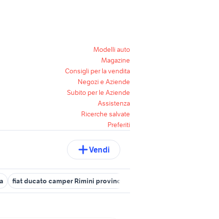
Modelli auto
Magazine
Consigli per la vendita
Negozi e Aziende
Subito per le Aziende
Assistenza
Ricerche salvate
Preferiti
Vendi
ia
fiat ducato camper Rimini provincia
roulotte rimini
roulotte 