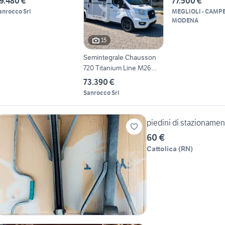
9.480 €
77.500 €
anrocco Srl
MEGLIOLI - CAMP
MODENA
15
Semintegrale Chausson
720 Titanium Line M26
Nuovo
73.390 €
Sanrocco Srl
piedini di stazionamen
60 €
Cattolica
(
RN
)