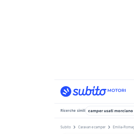
camper usati morciano
Ricerche
simili
Subito
Caravan e camper
Emilia-Roma