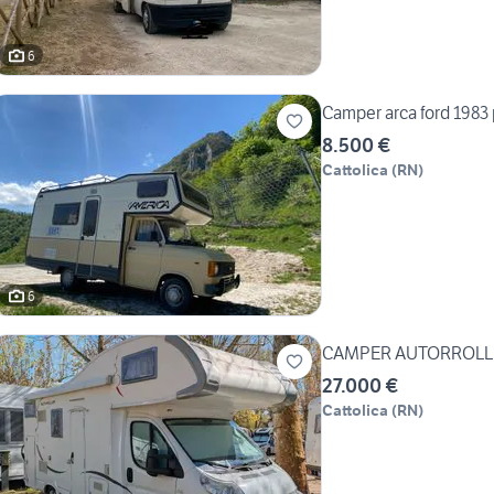
6
Camper arca ford 1983 p
8.500 €
Cattolica
(
RN
)
6
CAMPER AUTORROLL
27.000 €
Cattolica
(
RN
)