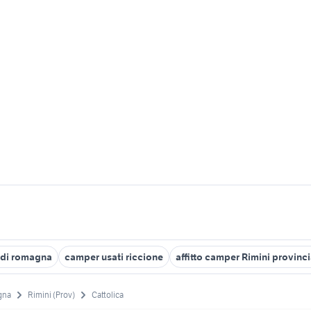
 di romagna
camper usati riccione
affitto camper Rimini provinc
gna
Rimini (Prov)
Cattolica