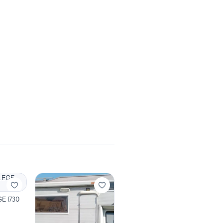
GE I730