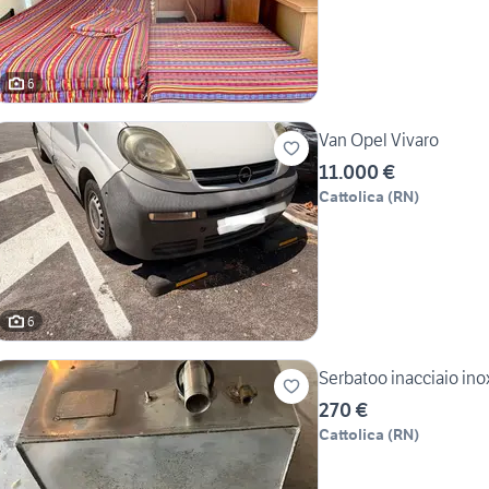
6
Van Opel Vivaro
11.000 €
Cattolica
(
RN
)
6
Serbatoo inacciaio ino
270 €
Cattolica
(
RN
)