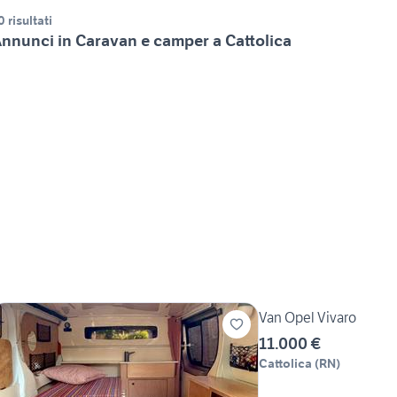
0 risultati
nnunci in Caravan e camper a Cattolica
Van Opel Vivaro
11.000 €
Cattolica
(
RN
)