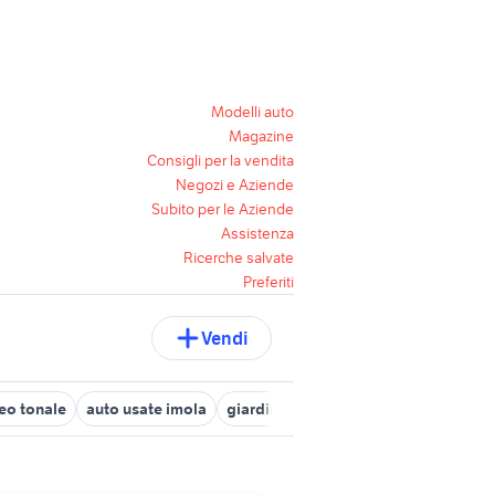
Modelli auto
Magazine
Consigli per la vendita
Negozi e Aziende
Subito per le Aziende
Assistenza
Ricerche salvate
Preferiti
Vendi
eo tonale
auto usate imola
giardino Belluno provincia
annunc