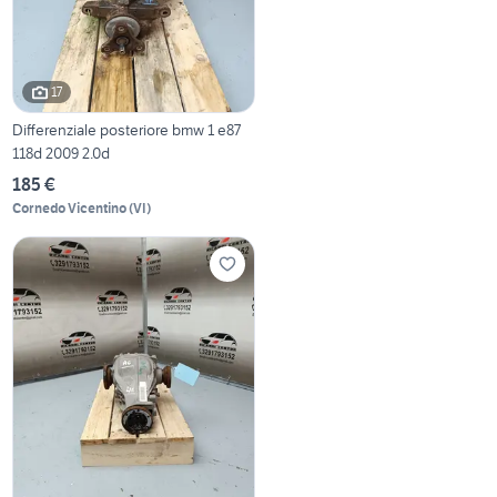
17
Differenziale posteriore bmw 1 e87
118d 2009 2.0d
185 €
Cornedo Vicentino
(
VI
)