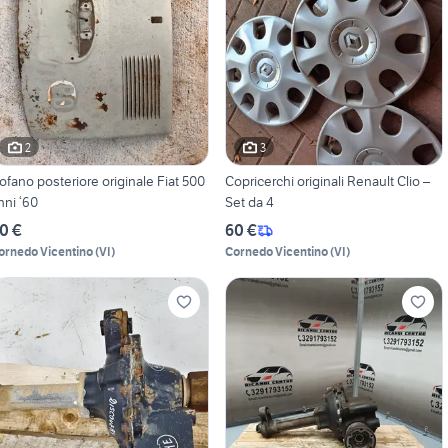
2
3
ofano posteriore originale Fiat 500
Copricerchi originali Renault Clio –
nni ‘60
Set da 4
0 €
60 €
ornedo Vicentino
(
VI
)
Cornedo Vicentino
(
VI
)