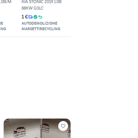
1.0B/M
KIA STONIC 2019 1.0B
88KW G3LC
1 €
NE
AUTODEMOLIZIONE
ING
MARSETTIRECYCLING