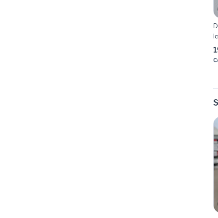
D
l
1
C
S