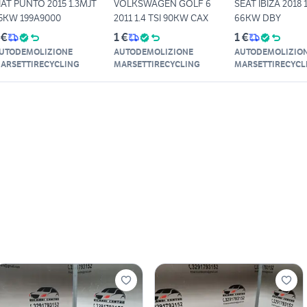
IAT PUNTO 2015 1.3MJT
VOLKSWAGEN GOLF 6
SEAT IBIZA 2018 
5KW 199A9000
2011 1.4 TSI 90KW CAX
66KW DBY
 €
1 €
1 €
UTODEMOLIZIONE
AUTODEMOLIZIONE
AUTODEMOLIZIO
ARSETTIRECYCLING
MARSETTIRECYCLING
MARSETTIRECYCL