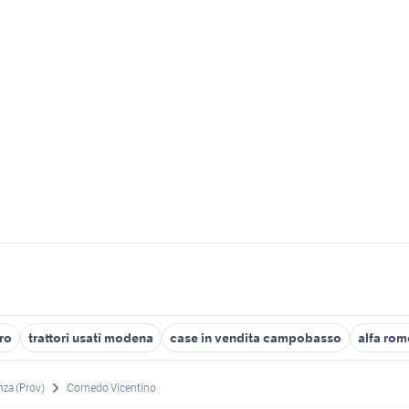
rro
trattori usati modena
case in vendita campobasso
alfa rom
nza (Prov)
Cornedo Vicentino