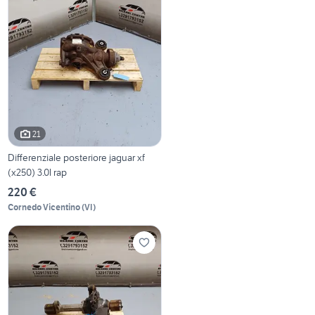
21
Differenziale posteriore jaguar xf
(x250) 3.0l rap
220 €
Cornedo Vicentino
(
VI
)