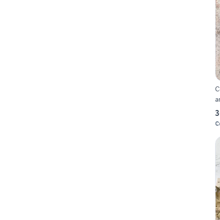
C
a
3
C