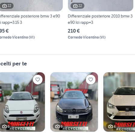
22
22
ifferenziale posteriore bmw 3 e90
Differenziale posteriore 2010 bmw 3
ci rapp=3.15 3
e90 lci rapp=3
95 €
210 €
ornedo Vicentino
(
VI
)
Cornedo Vicentino
(
VI
)
celti per te
6
9
4