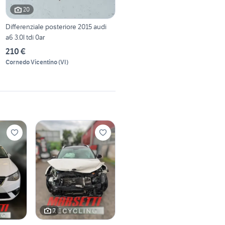
20
Differenziale posteriore 2015 audi
a6 3.0l tdi 0ar
210 €
Cornedo Vicentino
(
VI
)
7