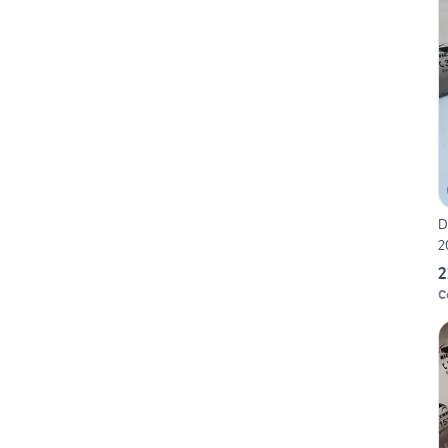
D
2
2
C