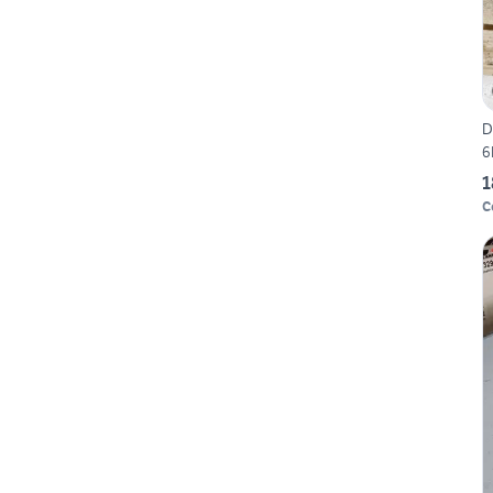
D
6
1
C