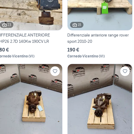
23
15
IFFERENZIALE ANTERIORE
Differenziale anteriore range rover
HP26 2.7D 140Kw 190CV LR
sport 2010-20
80 €
190 €
ornedo Vicentino
(
VI
)
Cornedo Vicentino
(
VI
)