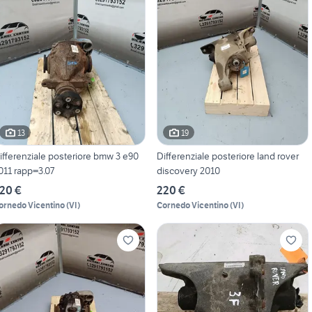
13
19
ifferenziale posteriore bmw 3 e90
Differenziale posteriore land rover
011 rapp=3.07
discovery 2010
20 €
220 €
ornedo Vicentino
(
VI
)
Cornedo Vicentino
(
VI
)